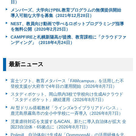
日）
メンバーズ、大学向けPBL教育プログラムの無償提供開始
導入可能な大学を募集（2021年12月28日）
NEST、教員向け動画で学べるロボットプログラミング指導
を無料公開（2020年2月25日）
CAMPFIREと札幌新陽高が提携、教育課程に「クラウドファ
ンディング」（2018年4月24日）
最新ニュース
富⼠ソフト、教育メタバース「FAMcampus」を活用した不
登校支援が大府市で4年目の運用開始（2026年8月7日）
スタディポケット、岡山県内3校で学校向け生成AIクラウド
「スタディポケット」継続運用（2026年8月7日）
AI 型ドリル搭載教材「ラインズeライブラリアドバンス」、
鹿児島県霧島市の全小中学校に一斉導入（2026年8月7日）
児童虐待対応を支援するAiCAN、新たに導入自治体が拡大 全
国23自治体・65拠点に（2026年8月7日）
Polimill、自治体向け生成AI「QommonsAI」の活用研修を北