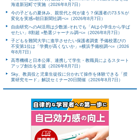
海道新冠町で実施（2026年8月7日）
今の子どもの夏休み、親世代と何が違う？保護者の73.5％が
変化を実感=朝日新聞社調べ=（2026年8月7日）
自由研究へのAI活用は少数派-それでも「AIは小学生から学ば
せたい」8割超 =塾選ジャーナル調べ=（2026年8月7日）
子どもを難関大学に進学させたい保護者調査 予備校選びの
不安第1位は「学費が高くないか」=横浜予備校調べ=（2026
年8月7日）
高専機構と日本公庫、連携して学生・教職員によるスタート
アップ創出を支援（2026年8月7日）
Sky、教員役と児童生徒役に分かれて操作を体験できる「授
業研究モード」解説セミナー20日開催（2026年8月7日）