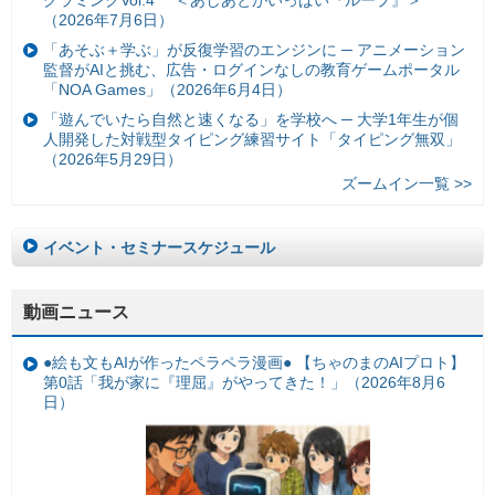
グラミングVol.4 ＜あしあとがいっぱい『ループ』＞
（2026年7月6日）
「あそぶ＋学ぶ」が反復学習のエンジンに ─ アニメーション
監督がAIと挑む、広告・ログインなしの教育ゲームポータル
「NOA Games」（2026年6月4日）
「遊んでいたら自然と速くなる」を学校へ ─ 大学1年生が個
人開発した対戦型タイピング練習サイト「タイピング無双」
（2026年5月29日）
ズームイン一覧 >>
イベント・セミナースケジュール
動画ニュース
●絵も文もAIが作ったペラペラ漫画● 【ちゃのまのAIプロト】
第0話「我が家に『理屈』がやってきた！」（2026年8月6
日）