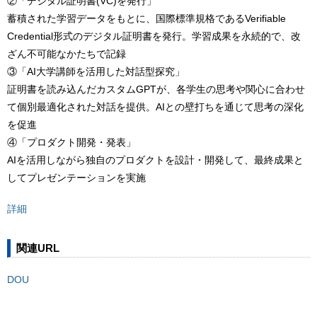
②「デジタル証明書(VC)を発行」
蓄積された学習データをもとに、国際標準規格であるVerifiable
Credential形式のデジタル証明書を発行。学習成果を永続的で、改
ざん不可能なかたちで記録
③「AI大学講師を活用した対話型探究」
証明書を読み込んだカスタムGPTが、各学生の思考や関心に合わせ
て個別最適化された対話を提供。AIとの壁打ちを通じて思考の深化
を促進
④「プロダクト開発・発表」
AIを活用しながら独自のプロダクトを設計・開発して、最終成果と
してプレゼンテーションを実施
詳細
関連URL
DOU