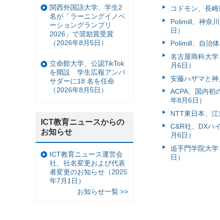
関西外国語大学、学生2
コドモン、長崎県
名が「ラーニングイノベ
Polimill、
ーショングランプリ
日）
2026」で奨励賞受賞
（2026年8月5日）
Polimill、
名古屋商科大学
立命館大学、公認TikTok
月6日）
を開設 学生広報アンバ
安藤ハザマと神
サダーに18 名を任命
（2026年8月5日）
ACPA、国内
年8月6日）
NTT東日本、江
ICT教育ニュースからの
C&R社、DX
お知らせ
月6日）
追手門学院大学、
ICT教育ニュース運営会
日）
社、社名変更および代表
者変更のお知らせ（2025
年7月1日）
お知らせ一覧 >>