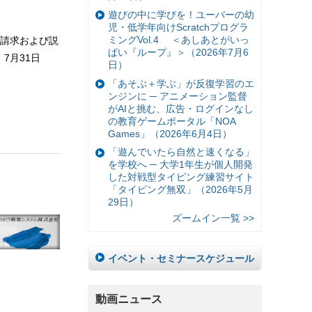
遊びの中に学びを！ユーバーの幼
児・低学年向けScratchプログラ
ミングVol.4 ＜あしあとがいっ
請求および説
ぱい『ループ』＞（2026年7月6
7月31日
日）
「あそぶ＋学ぶ」が反復学習のエ
ンジンに ─ アニメーション監督
がAIと挑む、広告・ログインなし
の教育ゲームポータル「NOA
Games」（2026年6月4日）
「遊んでいたら自然と速くなる」
を学校へ ─ 大学1年生が個人開発
した対戦型タイピング練習サイト
「タイピング無双」（2026年5月
29日）
ズームイン一覧 >>
イベント・セミナースケジュール
動画ニュース