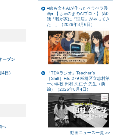
●絵も文もAIが作ったペラペラ漫
画● 【ちゃのまのAIプロト】 第0
話「我が家に『理屈』がやってき
た！」（2026年8月6日）
）
にオープン
月4日）
「TDXラジオ」Teacher’s
［Shift］File.279 板橋区立志村第
一小学校 田村 久仁子 先生（前
編）（2026年8月4日）
調べ
動画ニュース一覧 >>