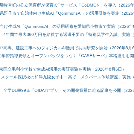
時津町の公立保育所が保育ICTサービス「CoDMON」を導入（2026年
神奈川県逗子市で自治体向け生成AI「QommonsAI」の活用研修を実施（2026
自治体向け生成AI「QommonsAI」の活用研修を愛知県小牧市で実施（2026年
、4年間で最大360万円を給費する返還不要の「特別奨学生入試」実施（2
戸高専、建設工事へのフィジカルAI活用で共同研究を開始（2026年8月
初の学習指導要領とオープンバッジをつなぐ「CASEサーバ」本格運用を開始
東区立毛利小学校で生成AI活用の実証実験を実施（2026年8月6日）
ハイスクール採択校の和洋九段女子中・高で「メタバース体験講座」実施（2
全学DL率99％「OIDAIアプリ」その開発背景に迫る記事を公開（2026