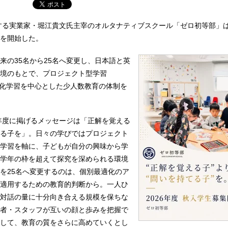
eが運営する実業家・堀江貴文氏主宰のオルタナティブスクール「ゼロ初等部」は1
を開始した。
来の35名から25名へ変更し、日本語と英
境のもとで、プロジェクト型学習
適化学習を中心とした少人数教育の体制を
6年度に掲げるメッセージは「正解を覚える
る子を」。日々の学びではプロジェクト
学習を軸に、子どもが自分の興味から学
学年の枠を超えて探究を深められる環境
を25名へ変更するのは、個別最適化のア
適用するための教育的判断から。一人ひ
対話の量に十分向き合える規模を保ちな
者・スタッフが互いの顔と歩みを把握で
して、教育の質をさらに高めていくとし