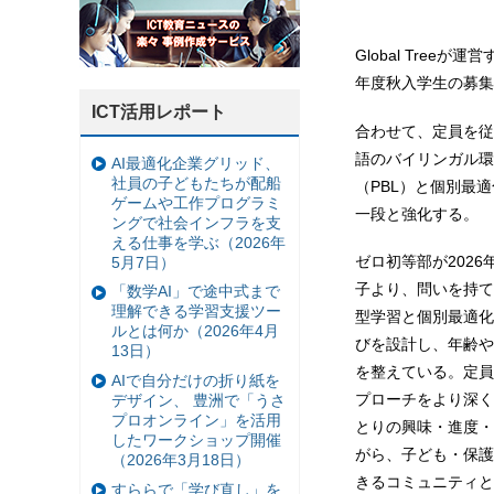
Global Tre
年度秋入学生の募集
ICT活用レポート
合わせて、定員を従
語のバイリンガル環
AI最適化企業グリッド、
社員の子どもたちが配船
（PBL）と個別最
ゲームや工作プログラミ
一段と強化する。
ングで社会インフラを支
える仕事を学ぶ（2026年
ゼロ初等部が202
5月7日）
子より、問いを持て
「数学AI」で途中式まで
理解できる学習支援ツー
型学習と個別最適化
ルとは何か（2026年4月
びを設計し、年齢や
13日）
を整えている。定員
AIで自分だけの折り紙を
プローチをより深く
デザイン、 豊洲で「うさ
プロオンライン」を活用
とりの興味・進度・
したワークショップ開催
がら、子ども・保護
（2026年3月18日）
きるコミュニティと
すららで「学び直し」を