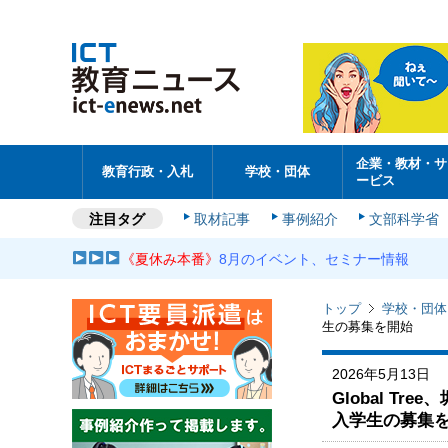
企業・教材・サ
教育行政・入札
学校・団体
ービス
注目タグ
取材記事
事例紹介
文部科学省
《夏休み本番》
8月のイベント、セミナー情報
トップ
学校・団体
生の募集を開始
2026年5月13日
Global T
入学生の募集