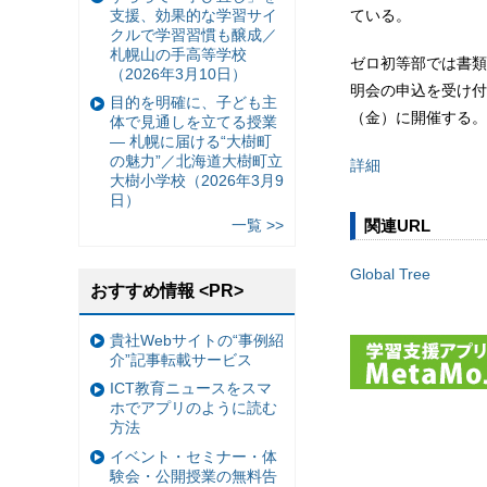
支援、効果的な学習サイ
ている。
クルで学習習慣も醸成／
札幌山の手高等学校
ゼロ初等部では書類
（2026年3月10日）
明会の申込を受け付
目的を明確に、子ども主
（金）に開催する。
体で見通しを立てる授業
— 札幌に届ける“大樹町
の魅力”／北海道大樹町立
詳細
大樹小学校（2026年3月9
日）
一覧 >>
関連URL
Global Tree
おすすめ情報 <PR>
貴社Webサイトの“事例紹
介”記事転載サービス
ICT教育ニュースをスマ
ホでアプリのように読む
方法
イベント・セミナー・体
験会・公開授業の無料告