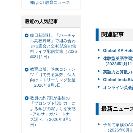
知はICT教育ニュース
最近の人気記事
関連記事
朝日新聞社、「バーチャ
ル高校野球」で組み合わ
せ抽選会と全48試合の無
Global KA
料ライブ配信実施（2026
年8月1日）
体験型英語学習施設
（2023年1月1
教育出版、映像コンテン
英語力と算数力をS
ツ「目で見る算数」個人
Global In
向けストリーミング配信
（2026年8月5日）
オンライン英会話
教員の約7割が生徒の
「プロンプト設計力」に
最新ニュー
よる学びの深まりを実感
=アルサーガパートナー
ズ調べ=（2026年8月3
日）
子育て家族のAI
=（2026年8月