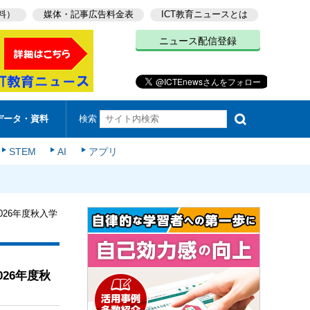
料）
媒体・記事広告料金表
ICT教育ニュースとは
ニュース配信登録
検索
データ・資料
STEM
AI
アプリ
026年度秋入学
026年度秋