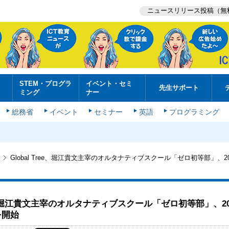
ニュースリリース投稿（無
STEM・プログラ
イベント・セミ
先生サポート
ミング
ナー
総務省
イベント
セミナー
英語
プログラミング
Global Tree、堀江貴文主宰のオルタナティブスクール「ゼロ初等部」、2
ree、堀江貴文主宰のオルタナティブスクール「ゼロ初等部」、2
を開始