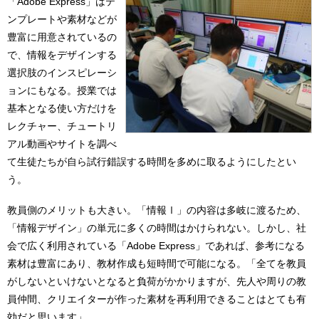
「Adobe Express」はテ
ンプレートや素材などが
豊富に用意されているの
で、情報をデザインする
選択肢のインスピレーシ
ョンにもなる。授業では
基本となる使い方だけを
レクチャー、チュートリ
アル動画やサイトを調べ
て生徒たちが自ら試行錯誤する時間を多めに取るようにしたとい
う。
教員側のメリットも大きい。「情報Ⅰ」の内容は多岐に渡るため、
「情報デザイン」の単元に多くの時間はかけられない。しかし、社
会で広く利用されている「Adobe Express」であれば、参考になる
素材は豊富にあり、教材作成も短時間で可能になる。「全てを教員
がしないといけないとなると負荷がかかりますが、先人や周りの教
員仲間、クリエイターが作った素材を再利用できることはとても有
効だと思います」。