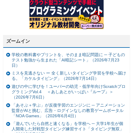
ズームイン
学校の教科書やプリントを、そのまま暗記問題に ─ 子どもの
テスト勉強から生まれた「AI暗記シート」（2026年7月23
日）
ミスを見逃さない ー 全く新しいタイピング学習を学校へ届け
る。「カケルタイピング」（2026年7月14日）
遊びの中に学びを！ユーバーの幼児・低学年向けScratchプロ
グラミングVol.4 ＜あしあとがいっぱい『ループ』＞
（2026年7月6日）
「あそぶ＋学ぶ」が反復学習のエンジンに ─ アニメーション
監督がAIと挑む、広告・ログインなしの教育ゲームポータル
「NOA Games」（2026年6月4日）
「遊んでいたら自然と速くなる」を学校へ ─ 大学1年生が個
人開発した対戦型タイピング練習サイト「タイピング無双」