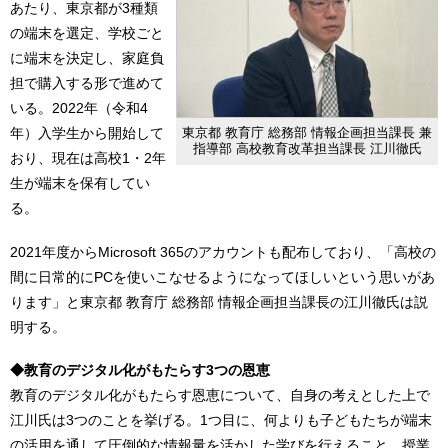
あたり、東京都が3種類
の端末を選定、学校ごと
に端末を決定し、家庭負
担で購入する形で進めて
いる。2022年（令和4
年）入学生から開始して
東京都 教育庁 総務部 情報企画担当課長 兼
指導部 高校教育改革担当課長 江川徹氏
おり、現在は高校1・2年
生が端末を保有してい
る。
2021年度からMicrosoft 365のアカウントも配布しており、「高校の
間に日常的にPCを使いこなせるようになってほしいという思いがあ
ります」と東京都 教育庁 総務部 情報企画担当課長の江川徹氏は説
明する。
◆教育のデジタル化がもたらす3つの恩恵
教育のデジタル化がもたらす恩恵について、自身の考えとした上で
江川氏は3つのことを挙げる。1つ目に、何よりも子どもたちが端末
の活用を通して圧倒的な情報量を活かした学びを行えること。授業