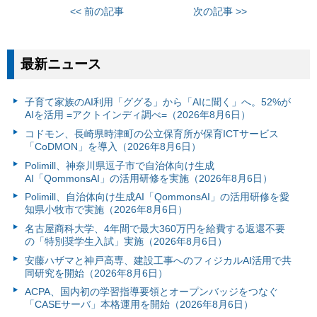
<< 前の記事
次の記事 >>
最新ニュース
子育て家族のAI利用「ググる」から「AIに聞く」へ。52%が
AIを活用 =アクトインディ調べ=（2026年8月6日）
コドモン、長崎県時津町の公立保育所が保育ICTサービス
「CoDMON」を導入（2026年8月6日）
Polimill、神奈川県逗子市で自治体向け生成
AI「QommonsAI」の活用研修を実施（2026年8月6日）
Polimill、自治体向け生成AI「QommonsAI」の活用研修を愛
知県小牧市で実施（2026年8月6日）
名古屋商科大学、4年間で最大360万円を給費する返還不要
の「特別奨学生入試」実施（2026年8月6日）
安藤ハザマと神戸高専、建設工事へのフィジカルAI活用で共
同研究を開始（2026年8月6日）
ACPA、国内初の学習指導要領とオープンバッジをつなぐ
「CASEサーバ」本格運用を開始（2026年8月6日）