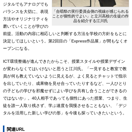
ジタルでもアナログでも
バランスを大切に、表現
「合唱祭の実行委員会側の視線が感じられる
ことが個性的でよい」と立川高校の生徒の作
方法やオリジナリティを
品を紹介する江川氏
磨いていくことが学びの
前提。活動の内容に相応しいと判断する方法を学校の方針をもとに
決定してほしいという。第2回目の「Express作品展」が間もなくオ
ープンになる。
ICT環境整備が進んできたからこそ、授業スタイルや授業デザイン
が変わらなくてはいけないと思うと江川氏。「一見すると教室で教
員が何も教えていないように見えるが、よく見るとチャットで指示
を出していたり、成果物を見せ合っていたりするなど、一人ひとり
の子どもの学びを邪魔せずによい学びを共有し合うことができるの
ではないか」。40人相手であっても個性にあった授業、つまり、生
徒を誰一人取り残さず、学ぶ速度を我慢させることもない、「デジ
タルを活用した新しい学びの形」を今後も探っていきたいという。
関連URL