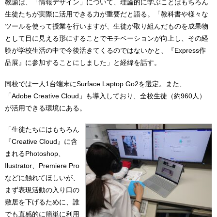
教諭は、「情報デザイン」について、理論的に学ぶことはもちろん
生徒たちが実際に活用できる力が重要だと語る。「教科書や様々な
ツールを使って授業を行いますが、生徒が取り組んだものを成果物
として目に見える形にすることでモチベーションが向上し、その経
験が学校生活の中で今後活きてくるのではないかと、『Express作
品展』に参加することにしました」と経緯を話す。
同校では一人1台端末にSurface Laptop Go2を選定。また、
「Adobe Creative Cloud」も導入しており、全校生徒（約960人）
が活用できる環境にある。
「生徒たちにはもちろん
『Creative Cloud』に含
まれるPhotoshop、
Ilustrator、Premiere Pro
などに触れてほしいが、
まず表現活動の入り口の
敷居を下げるために、誰
でも直感的に簡単に利用