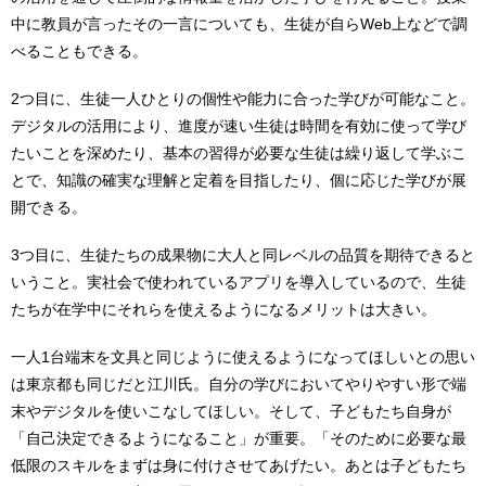
中に教員が言ったその一言についても、生徒が自らWeb上などで調
べることもできる。
2つ目に、生徒一人ひとりの個性や能力に合った学びが可能なこと。
デジタルの活用により、進度が速い生徒は時間を有効に使って学び
たいことを深めたり、基本の習得が必要な生徒は繰り返して学ぶこ
とで、知識の確実な理解と定着を目指したり、個に応じた学びが展
開できる。
3つ目に、生徒たちの成果物に大人と同レベルの品質を期待できると
いうこと。実社会で使われているアプリを導入しているので、生徒
たちが在学中にそれらを使えるようになるメリットは大きい。
一人1台端末を文具と同じように使えるようになってほしいとの思い
は東京都も同じだと江川氏。自分の学びにおいてやりやすい形で端
末やデジタルを使いこなしてほしい。そして、子どもたち自身が
「自己決定できるようになること」が重要。「そのために必要な最
低限のスキルをまずは身に付けさせてあげたい。あとは子どもたち