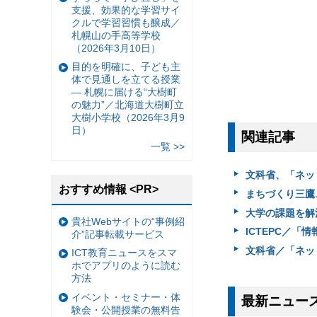
支援、効果的な学習サイ
クルで学習習慣も醸成／
札幌山の手高等学校
（2026年3月10日）
目的を明確に、子ども主
体で見通しを立てる授業
— 札幌に届ける“大樹町
の魅力”／北海道大樹町立
大樹小学校（2026年3月9
日）
関連記事
一覧 >>
文科省、「ネット
おすすめ情報 <PR>
まちづくり三鷹、
大学の課題を解
貴社Webサイトの“事例紹
ICTEPC／「
介”記事転載サービス
文科省／「ネッ
ICT教育ニュースをスマ
ホでアプリのように読む
方法
イベント・セミナー・体
最新ニュー
験会・公開授業の無料告