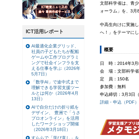
文部科学省は、青少
ォーラム」を、3月
中高生向けに実施し
ICT活用レポート
へ！」をテーマにし
AI最適化企業グリッド、
概要
社員の子どもたちが配船
ゲームや工作プログラミ
ングで社会インフラを支
日 時：2014年3月
える仕事を学ぶ（2026年
会 場：文部科学省
5月7日）
定 員：150名
「数学AI」で途中式まで
参加費：無料
理解できる学習支援ツー
ルとは何か（2026年4月
申込締切：3月3日
13日）
詳細・申込（PDF）
AIで自分だけの折り紙を
デザイン、 豊洲で「うさ
プロオンライン」を活用
したワークショップ開催
（2026年3月18日）
すららで「学び直し」を