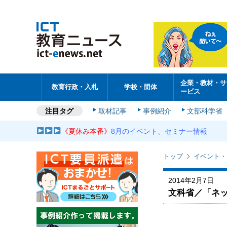
企業・教材・サ
教育行政・入札
学校・団体
ービス
注目タグ
取材記事
事例紹介
文部科学省
《夏休み本番》
8月のイベント、セミナー情報
トップ
イベント・
2014年2月7日
文科省／「ネ