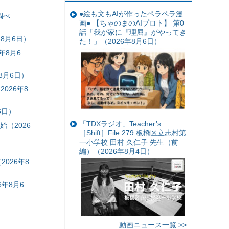
●絵も文もAIが作ったペラペラ漫
調べ
画● 【ちゃのまのAIプロト】 第0
話「我が家に『理屈』がやってき
8月6日）
た！」（2026年8月6日）
年8月6
8月6日）
026年8
6日）
「TDXラジオ」Teacher’s
（2026
［Shift］File.279 板橋区立志村第
一小学校 田村 久仁子 先生（前
編）（2026年8月4日）
026年8
年8月6
動画ニュース一覧 >>