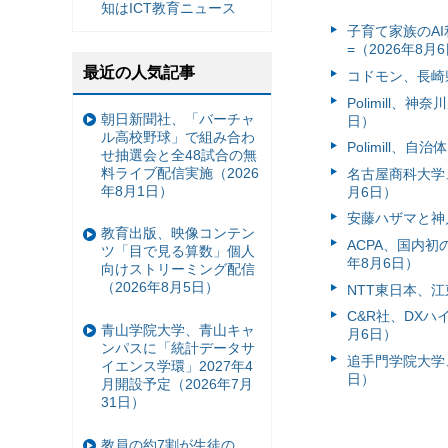
知はICT教育ニュース
子育て家族のAI
=（2026年8月
最近の人気記事
コドモン、長崎県
Polimill、
朝日新聞社、「バーチャ
日）
ル高校野球」で組み合わ
Polimill、
せ抽選会と全48試合の無
料ライブ配信実施（2026
名古屋商科大学
年8月1日）
月6日）
安藤ハザマと神
教育出版、映像コンテン
ACPA、国内
ツ「目で見る算数」個人
年8月6日）
向けストリーミング配信
（2026年8月5日）
NTT東日本、江
C&R社、DX
青山学院大学、青山キャ
月6日）
ンパスに「統計データサ
追手門学院大学、
イエンス学環」2027年4
日）
月開設予定（2026年7月
31日）
教員の約7割が生徒の