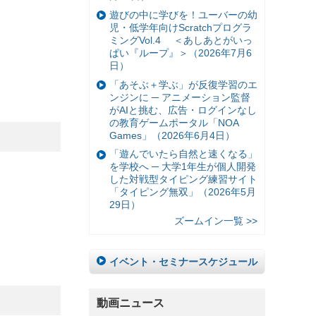
遊びの中に学びを！ユーバーの幼
児・低学年向けScratchプログラ
ミングVol.4 ＜あしあとがいっ
ぱい『ループ』＞（2026年7月6
日）
「あそぶ＋学ぶ」が反復学習のエ
ンジンに ─ アニメーション監督
がAIと挑む、広告・ログインなし
の教育ゲームポータル「NOA
Games」（2026年6月4日）
「遊んでいたら自然と速くなる」
を学校へ ─ 大学1年生が個人開発
した対戦型タイピング練習サイト
「タイピング無双」（2026年5月
29日）
ズームイン一覧 >>
イベント・セミナースケジュール
動画ニュース