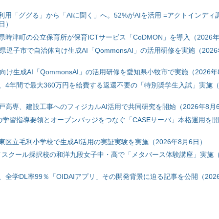
利用「ググる」から「AIに聞く」へ。52%がAIを活用 =アクトインディ
6日）
時津町の公立保育所が保育ICTサービス「CoDMON」を導入（2026年
神奈川県逗子市で自治体向け生成AI「QommonsAI」の活用研修を実施（2026
自治体向け生成AI「QommonsAI」の活用研修を愛知県小牧市で実施（2026年
、4年間で最大360万円を給費する返還不要の「特別奨学生入試」実施（2
戸高専、建設工事へのフィジカルAI活用で共同研究を開始（2026年8月
初の学習指導要領とオープンバッジをつなぐ「CASEサーバ」本格運用を開始
東区立毛利小学校で生成AI活用の実証実験を実施（2026年8月6日）
ハイスクール採択校の和洋九段女子中・高で「メタバース体験講座」実施（2
全学DL率99％「OIDAIアプリ」その開発背景に迫る記事を公開（2026