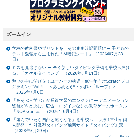
ズームイン
学校の教科書やプリントを、そのまま暗記問題に ─ 子どもの
テスト勉強から生まれた「AI暗記シート」（2026年7月23
日）
ミスを見逃さない ー 全く新しいタイピング学習を学校へ届け
る。「カケルタイピング」（2026年7月14日）
遊びの中に学びを！ユーバーの幼児・低学年向けScratchプロ
グラミングVol.4 ＜あしあとがいっぱい『ループ』＞
（2026年7月6日）
「あそぶ＋学ぶ」が反復学習のエンジンに ─ アニメーション
監督がAIと挑む、広告・ログインなしの教育ゲームポータル
「NOA Games」（2026年6月4日）
「遊んでいたら自然と速くなる」を学校へ ─ 大学1年生が個
人開発した対戦型タイピング練習サイト「タイピング無双」
（2026年5月29日）