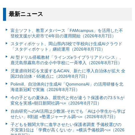
最新ニュース
富⼠ソフト、教育メタバース「FAMcampus」を活用した不
登校支援が大府市で4年目の運用開始（2026年8月7日）
スタディポケット、岡山県内3校で学校向け生成AIクラウド
「スタディポケット」継続運用（2026年8月7日）
AI 型ドリル搭載教材「ラインズeライブラリアドバンス」、
鹿児島県霧島市の全小中学校に一斉導入（2026年8月7日）
児童虐待対応を支援するAiCAN、新たに導入自治体が拡大 全
国23自治体・65拠点に（2026年8月7日）
Polimill、自治体向け生成AI「QommonsAI」の活用研修を北
海道新冠町で実施（2026年8月7日）
今の子どもの夏休み、親世代と何が違う？保護者の73.5％が
変化を実感=朝日新聞社調べ=（2026年8月7日）
自由研究へのAI活用は少数派-それでも「AIは小学生から学ば
せたい」8割超 =塾選ジャーナル調べ=（2026年8月7日）
子どもを難関大学に進学させたい保護者調査 予備校選びの
不安第1位は「学費が高くないか」=横浜予備校調べ=（2026