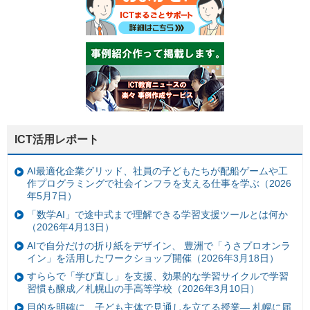
ICT活用レポート
AI最適化企業グリッド、社員の子どもたちが配船ゲームや工
作プログラミングで社会インフラを支える仕事を学ぶ（2026
年5月7日）
「数学AI」で途中式まで理解できる学習支援ツールとは何か
（2026年4月13日）
AIで自分だけの折り紙をデザイン、 豊洲で「うさプロオンラ
イン」を活用したワークショップ開催（2026年3月18日）
すららで「学び直し」を支援、効果的な学習サイクルで学習
習慣も醸成／札幌山の手高等学校（2026年3月10日）
目的を明確に、子ども主体で見通しを立てる授業— 札幌に届