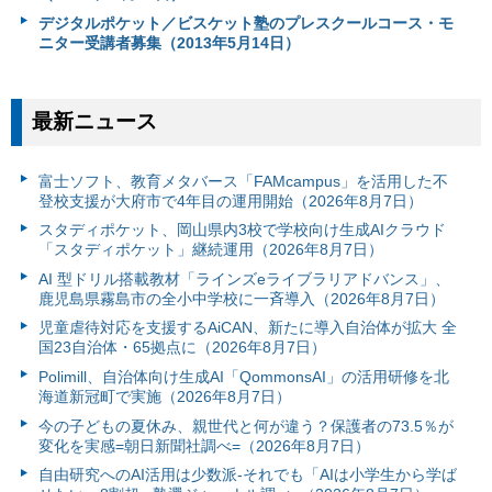
デジタルポケット／ビスケット塾のプレスクールコース・モ
ニター受講者募集（2013年5月14日）
最新ニュース
富⼠ソフト、教育メタバース「FAMcampus」を活用した不
登校支援が大府市で4年目の運用開始（2026年8月7日）
スタディポケット、岡山県内3校で学校向け生成AIクラウド
「スタディポケット」継続運用（2026年8月7日）
AI 型ドリル搭載教材「ラインズeライブラリアドバンス」、
鹿児島県霧島市の全小中学校に一斉導入（2026年8月7日）
児童虐待対応を支援するAiCAN、新たに導入自治体が拡大 全
国23自治体・65拠点に（2026年8月7日）
Polimill、自治体向け生成AI「QommonsAI」の活用研修を北
海道新冠町で実施（2026年8月7日）
今の子どもの夏休み、親世代と何が違う？保護者の73.5％が
変化を実感=朝日新聞社調べ=（2026年8月7日）
自由研究へのAI活用は少数派-それでも「AIは小学生から学ば