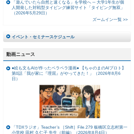
「遊んでいたら自然と速くなる」を学校へ ─ 大学1年生が個
人開発した対戦型タイピング練習サイト「タイピング無双」
（2026年5月29日）
ズームイン一覧 >>
イベント・セミナースケジュール
動画ニュース
●絵も文もAIが作ったペラペラ漫画● 【ちゃのまのAIプロト】
第0話「我が家に『理屈』がやってきた！」（2026年8月6
日）
「TDXラジオ」Teacher’s ［Shift］File.279 板橋区立志村第一
小学校 田村 久仁子 先生（前編）（2026年8月4日）