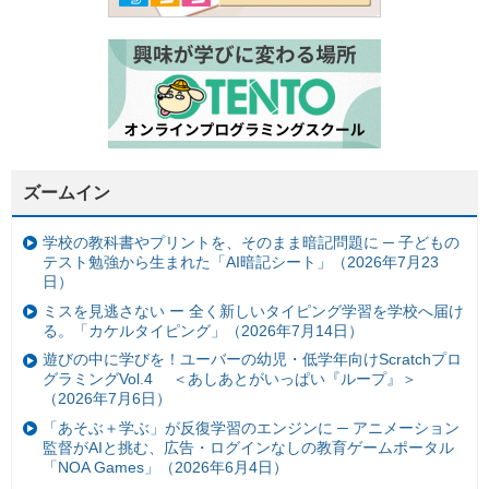
ズームイン
学校の教科書やプリントを、そのまま暗記問題に ─ 子どもの
テスト勉強から生まれた「AI暗記シート」（2026年7月23
日）
ミスを見逃さない ー 全く新しいタイピング学習を学校へ届け
る。「カケルタイピング」（2026年7月14日）
遊びの中に学びを！ユーバーの幼児・低学年向けScratchプロ
グラミングVol.4 ＜あしあとがいっぱい『ループ』＞
（2026年7月6日）
「あそぶ＋学ぶ」が反復学習のエンジンに ─ アニメーション
監督がAIと挑む、広告・ログインなしの教育ゲームポータル
「NOA Games」（2026年6月4日）