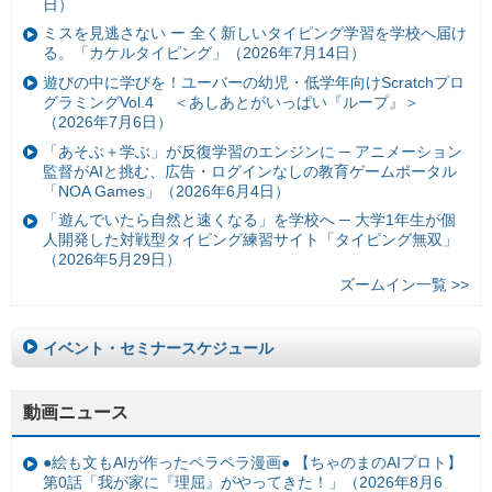
日）
ミスを見逃さない ー 全く新しいタイピング学習を学校へ届け
る。「カケルタイピング」（2026年7月14日）
遊びの中に学びを！ユーバーの幼児・低学年向けScratchプロ
グラミングVol.4 ＜あしあとがいっぱい『ループ』＞
（2026年7月6日）
「あそぶ＋学ぶ」が反復学習のエンジンに ─ アニメーション
監督がAIと挑む、広告・ログインなしの教育ゲームポータル
「NOA Games」（2026年6月4日）
「遊んでいたら自然と速くなる」を学校へ ─ 大学1年生が個
人開発した対戦型タイピング練習サイト「タイピング無双」
（2026年5月29日）
ズームイン一覧 >>
イベント・セミナースケジュール
動画ニュース
●絵も文もAIが作ったペラペラ漫画● 【ちゃのまのAIプロト】
第0話「我が家に『理屈』がやってきた！」（2026年8月6