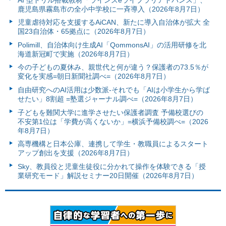
鹿児島県霧島市の全小中学校に一斉導入（2026年8月7日）
児童虐待対応を支援するAiCAN、新たに導入自治体が拡大 全
国23自治体・65拠点に（2026年8月7日）
Polimill、自治体向け生成AI「QommonsAI」の活用研修を北
海道新冠町で実施（2026年8月7日）
今の子どもの夏休み、親世代と何が違う？保護者の73.5％が
変化を実感=朝日新聞社調べ=（2026年8月7日）
自由研究へのAI活用は少数派-それでも「AIは小学生から学ば
せたい」8割超 =塾選ジャーナル調べ=（2026年8月7日）
子どもを難関大学に進学させたい保護者調査 予備校選びの
不安第1位は「学費が高くないか」=横浜予備校調べ=（2026
年8月7日）
高専機構と日本公庫、連携して学生・教職員によるスタート
アップ創出を支援（2026年8月7日）
Sky、教員役と児童生徒役に分かれて操作を体験できる「授
業研究モード」解説セミナー20日開催（2026年8月7日）