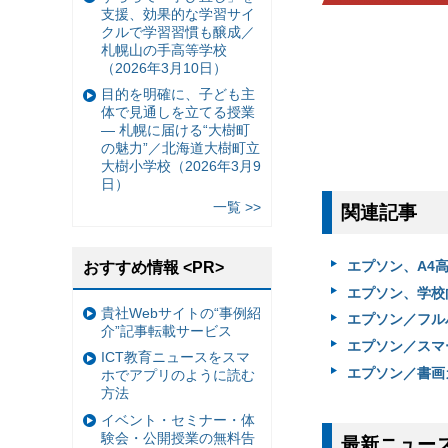
支援、効果的な学習サイ
クルで学習習慣も醸成／
札幌山の手高等学校
（2026年3月10日）
目的を明確に、子ども主
体で見通しを立てる授業
— 札幌に届ける“大樹町
の魅力”／北海道大樹町立
大樹小学校（2026年3月9
日）
一覧 >>
関連記事
エプソン、A4
おすすめ情報 <PR>
エプソン、学校
貴社Webサイトの“事例紹
エプソン／フルハ
介”記事転載サービス
エプソン／スマ
ICT教育ニュースをスマ
エプソン／書画
ホでアプリのように読む
方法
イベント・セミナー・体
験会・公開授業の無料告
最新ニュー