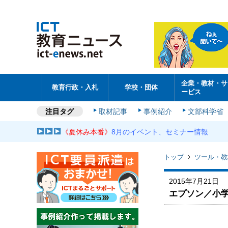
企業・教材・サ
教育行政・入札
学校・団体
ービス
注目タグ
取材記事
事例紹介
文部科学省
《夏休み本番》
8月のイベント、セミナー情報
トップ
ツール・教
2015年7月21日
エプソン／小学