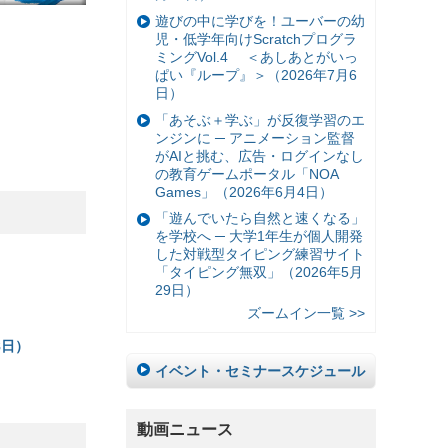
遊びの中に学びを！ユーバーの幼
児・低学年向けScratchプログラ
ミングVol.4 ＜あしあとがいっ
ぱい『ループ』＞（2026年7月6
日）
「あそぶ＋学ぶ」が反復学習のエ
ンジンに ─ アニメーション監督
がAIと挑む、広告・ログインなし
の教育ゲームポータル「NOA
Games」（2026年6月4日）
「遊んでいたら自然と速くなる」
を学校へ ─ 大学1年生が個人開発
した対戦型タイピング練習サイト
「タイピング無双」（2026年5月
29日）
ズームイン一覧 >>
8日）
イベント・セミナースケジュール
動画ニュース