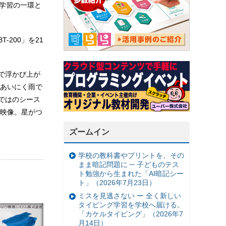
科学習の一環と
200」を21
で浮かび上が
あいにく雨で
ではのシース
映像。星がつ
ズームイン
学校の教科書やプリントを、その
まま暗記問題に ─ 子どものテス
ト勉強から生まれた「AI暗記シー
ト」（2026年7月23日）
ミスを見逃さない ー 全く新しい
タイピング学習を学校へ届ける。
「カケルタイピング」（2026年7
月14日）