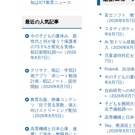
知はICT教育ニュース
富⼠ソフト、教
（2026年8月7
最近の人気記事
スタディポケッ
年8月7日）
今の子どもの夏休み、親
世代と何が違う？保護者
AI 型ドリル
の73.5％が変化を実感=
入（2026年8月
朝日新聞社調べ=（2026
児童虐待対応を支
年8月7日）
7日）
Polimill、
クリサク、暗記・学習計
画アプリ「赤シート勉強
今の子どもの夏休
計画 - 暗記ノート」提供
年8月7日）
開始（2026年8月7日）
自由研究へのA
=（2026年8月
教育出版、映像コンテン
子どもを難関大
ツ「目で見る算数」個人
浜予備校調べ=（
向けストリーミング配信
（2026年8月5日）
高専機構と日本
Sky、教員役
高専機構と日本公庫、連
（2026年8月7
携して学生・教職員によ