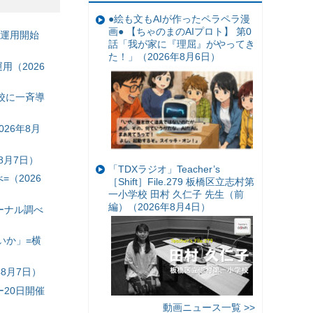
●絵も文もAIが作ったペラペラ漫
画● 【ちゃのまのAIプロト】 第0
の運用開始
話「我が家に『理屈』がやってき
た！」（2026年8月6日）
（2026
校に一斉導
26年8月
8月7日）
「TDXラジオ」Teacher’s
（2026
［Shift］File.279 板橋区立志村第
一小学校 田村 久仁子 先生（前
編）（2026年8月4日）
ーナル調べ
いか」=横
8月7日）
20日開催
動画ニュース一覧 >>