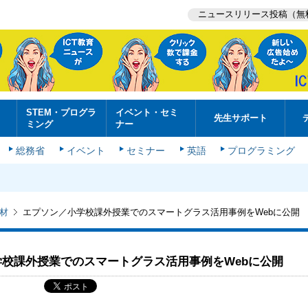
ニュースリリース投稿（無
STEM・プログラ
イベント・セミ
先生サポート
ミング
ナー
総務省
イベント
セミナー
英語
プログラミング
材
エプソン／小学校課外授業でのスマートグラス活用事例をWebに公開
校課外授業でのスマートグラス活用事例をWebに公開