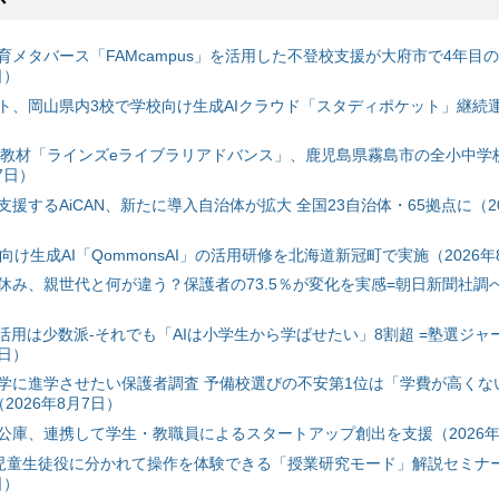
育メタバース「FAMcampus」を活用した不登校支援が大府市で4年目
日）
ト、岡山県内3校で学校向け生成AIクラウド「スタディポケット」継続運用
搭載教材「ラインズeライブラリアドバンス」、鹿児島県霧島市の全小中学
7日）
援するAiCAN、新たに導入自治体が拡大 全国23自治体・65拠点に（20
自治体向け生成AI「QommonsAI」の活用研修を北海道新冠町で実施（2026年
み、親世代と何が違う？保護者の73.5％が変化を実感=朝日新聞社調べ=
I活用は少数派-それでも「AIは小学生から学ばせたい」8割超 =塾選ジャ
7日）
学に進学させたい保護者調査 予備校選びの不安第1位は「学費が高くな
2026年8月7日）
公庫、連携して学生・教職員によるスタートアップ創出を支援（2026年
と児童生徒役に分かれて操作を体験できる「授業研究モード」解説セミナー
日）