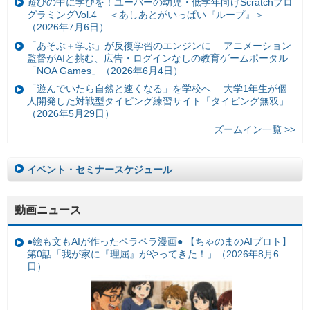
遊びの中に学びを！ユーバーの幼児・低学年向けScratchプロ
グラミングVol.4 ＜あしあとがいっぱい『ループ』＞
（2026年7月6日）
「あそぶ＋学ぶ」が反復学習のエンジンに ─ アニメーション
監督がAIと挑む、広告・ログインなしの教育ゲームポータル
「NOA Games」（2026年6月4日）
「遊んでいたら自然と速くなる」を学校へ ─ 大学1年生が個
人開発した対戦型タイピング練習サイト「タイピング無双」
（2026年5月29日）
ズームイン一覧 >>
イベント・セミナースケジュール
動画ニュース
●絵も文もAIが作ったペラペラ漫画● 【ちゃのまのAIプロト】
第0話「我が家に『理屈』がやってきた！」（2026年8月6
日）