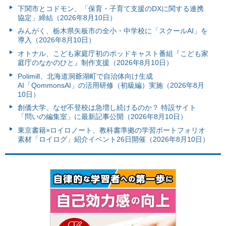
下関市とコドモン、「保育・子育て支援のDXに関する連携
協定」締結（2026年8月10日）
みんがく、栃木県矢板市の全小・中学校に「スクールAI」を
導入（2026年8月10日）
オトナル、こども家庭庁初のポッドキャスト番組『こども家
庭庁のなかのひと』制作支援（2026年8月10日）
Polimill、北海道洞爺湖町で自治体向け生成
AI「QommonsAI」の活用研修（初級編）実施（2026年8月
10日）
創価大学、なぜ不登校は急増し続けるのか？ 特設サイト
「問いの編集室」に最新記事公開（2026年8月10日）
東京書籍×ロイロノート、教科書準拠の学習ポートフォリオ
素材「ロイログ」紹介イベント26日開催（2026年8月10日）