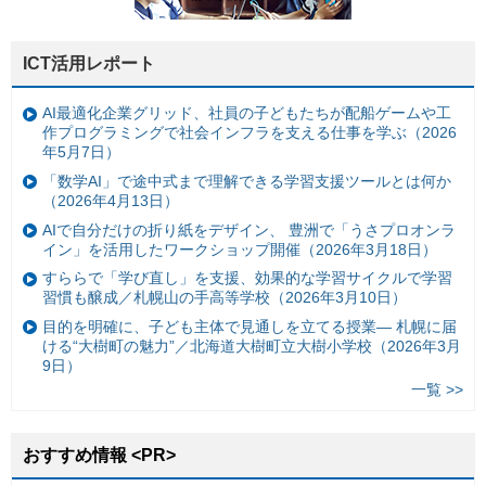
ICT活用レポート
AI最適化企業グリッド、社員の子どもたちが配船ゲームや工
作プログラミングで社会インフラを支える仕事を学ぶ（2026
年5月7日）
「数学AI」で途中式まで理解できる学習支援ツールとは何か
（2026年4月13日）
AIで自分だけの折り紙をデザイン、 豊洲で「うさプロオンラ
イン」を活用したワークショップ開催（2026年3月18日）
すららで「学び直し」を支援、効果的な学習サイクルで学習
習慣も醸成／札幌山の手高等学校（2026年3月10日）
目的を明確に、子ども主体で見通しを立てる授業— 札幌に届
ける“大樹町の魅力”／北海道大樹町立大樹小学校（2026年3月
9日）
一覧 >>
おすすめ情報 <PR>