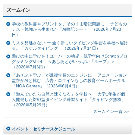
ズームイン
学校の教科書やプリントを、そのまま暗記問題に ─ 子どもの
テスト勉強から生まれた「AI暗記シート」（2026年7月23
日）
ミスを見逃さない ー 全く新しいタイピング学習を学校へ届け
る。「カケルタイピング」（2026年7月14日）
遊びの中に学びを！ユーバーの幼児・低学年向けScratchプロ
グラミングVol.4 ＜あしあとがいっぱい『ループ』＞
（2026年7月6日）
「あそぶ＋学ぶ」が反復学習のエンジンに ─ アニメーション
監督がAIと挑む、広告・ログインなしの教育ゲームポータル
「NOA Games」（2026年6月4日）
「遊んでいたら自然と速くなる」を学校へ ─ 大学1年生が個
人開発した対戦型タイピング練習サイト「タイピング無双」
（2026年5月29日）
ズームイン一覧 >>
イベント・セミナースケジュール