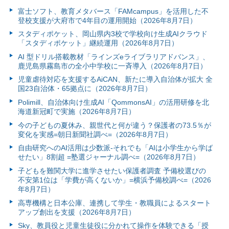
富⼠ソフト、教育メタバース「FAMcampus」を活用した不
登校支援が大府市で4年目の運用開始（2026年8月7日）
スタディポケット、岡山県内3校で学校向け生成AIクラウド
「スタディポケット」継続運用（2026年8月7日）
AI 型ドリル搭載教材「ラインズeライブラリアドバンス」、
鹿児島県霧島市の全小中学校に一斉導入（2026年8月7日）
児童虐待対応を支援するAiCAN、新たに導入自治体が拡大 全
国23自治体・65拠点に（2026年8月7日）
Polimill、自治体向け生成AI「QommonsAI」の活用研修を北
海道新冠町で実施（2026年8月7日）
今の子どもの夏休み、親世代と何が違う？保護者の73.5％が
変化を実感=朝日新聞社調べ=（2026年8月7日）
自由研究へのAI活用は少数派-それでも「AIは小学生から学ば
せたい」8割超 =塾選ジャーナル調べ=（2026年8月7日）
子どもを難関大学に進学させたい保護者調査 予備校選びの
不安第1位は「学費が高くないか」=横浜予備校調べ=（2026
年8月7日）
高専機構と日本公庫、連携して学生・教職員によるスタート
アップ創出を支援（2026年8月7日）
Sky、教員役と児童生徒役に分かれて操作を体験できる「授