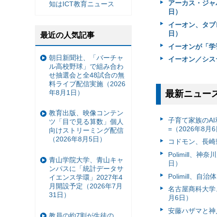
アーカス・ジャパ
知はICT教育ニュース
日）
イーオン、タブレ
日）
最近の人気記事
イーオンが「学
朝日新聞社、「バーチャ
イーオン／シス
ル高校野球」で組み合わ
せ抽選会と全48試合の無
料ライブ配信実施（2026
年8月1日）
最新ニュー
教育出版、映像コンテン
子育て家族のAI
ツ「目で見る算数」個人
=（2026年8月
向けストリーミング配信
（2026年8月5日）
コドモン、長崎県
Polimill、
青山学院大学、青山キャ
日）
ンパスに「統計データサ
Polimill、
イエンス学環」2027年4
月開設予定（2026年7月
名古屋商科大学
31日）
月6日）
安藤ハザマと神
教員の約7割が生徒の