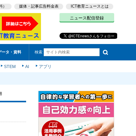
料）
媒体・記事広告料金表
ICT教育ニュースとは
ニュース配信登録
検索
データ・資料
STEM
AI
アプリ
用