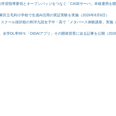
初の学習指導要領とオープンバッジをつなぐ「CASEサーバ」本格運用を開始
東区立毛利小学校で生成AI活用の実証実験を実施（2026年8月6日）
ハイスクール採択校の和洋九段女子中・高で「メタバース体験講座」実施（2
全学DL率99％「OIDAIアプリ」その開発背景に迫る記事を公開（2026