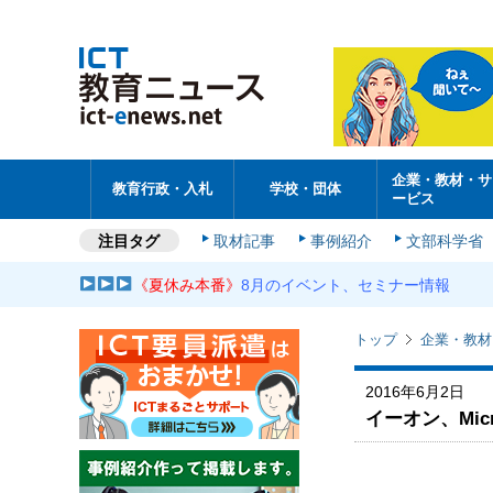
企業・教材・サ
教育行政・入札
学校・団体
ービス
注目タグ
取材記事
事例紹介
文部科学省
《夏休み本番》
8月のイベント、セミナー情報
トップ
企業・教材
2016年6月2日
イーオン、Micr