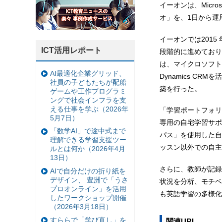
イーオンは、Micro
オ」を、1日から運
イーオンでは2015
ICT活用レポート
段階的に進めており
は、マイクロソフトが提
AI最適化企業グリッド、
Dynamics C
社員の子どもたちが配船
築を行った。
ゲームや工作プログラミ
ングで社会インフラを支
える仕事を学ぶ（2026年
「学習ポートフォリ
5月7日）
専用の自宅学習サポ
「数学AI」で途中式まで
パス」を使用した自
理解できる学習支援ツー
ッスン以外での自主
ルとは何か（2026年4月
13日）
さらに、教師が記録
AIで自分だけの折り紙を
デザイン、 豊洲で「うさ
状況を分析、モチベ
プロオンライン」を活用
も英語学習の多様化
したワークショップ開催
（2026年3月18日）
すららで「学び直し」を
関連URL