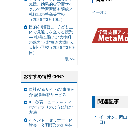
支援、効果的な学習サイ
クルで学習習慣も醸成／
イーオン
札幌山の手高等学校
（2026年3月10日）
目的を明確に、子ども主
体で見通しを立てる授業
— 札幌に届ける“大樹町
の魅力”／北海道大樹町立
大樹小学校（2026年3月9
日）
一覧 >>
おすすめ情報 <PR>
貴社Webサイトの“事例紹
介”記事転載サービス
関連記事
ICT教育ニュースをスマ
ホでアプリのように読む
方法
イーオン、岡山
イベント・セミナー・体
日）
験会・公開授業の無料告