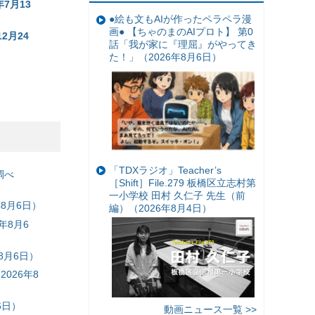
7月13
●絵も文もAIが作ったペラペラ漫
画● 【ちゃのまのAIプロト】 第0
2月24
話「我が家に『理屈』がやってき
た！」（2026年8月6日）
「TDXラジオ」Teacher’s
調べ
［Shift］File.279 板橋区立志村第
一小学校 田村 久仁子 先生（前
8月6日）
編）（2026年8月4日）
年8月6
8月6日）
026年8
6日）
動画ニュース一覧 >>