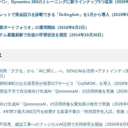
ン、Dynamics 365のトレーニングに新ラインナップ3つ追加（2020年
ットで英会話力を診断できる「Dr.English」を1月から導入（2019年1
習ポートフォリオ」の運用開始（2016年6月2日）
テム基盤刷新で生徒の学習状況を測定（2014年10月30日）
ス
利用「ググる」から「AIに聞く」へ。52%がAIを活用 =アクトインディ
6日）
時津町の公立保育所が保育ICTサービス「CoDMON」を導入（2026年
神奈川県逗子市で自治体向け生成AI「QommonsAI」の活用研修を実施（2026
自治体向け生成AI「QommonsAI」の活用研修を愛知県小牧市で実施（2026年
、4年間で最大360万円を給費する返還不要の「特別奨学生入試」実施（2
戸高専、建設工事へのフィジカルAI活用で共同研究を開始（2026年8月