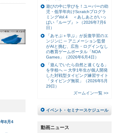
遊びの中に学びを！ユーバーの幼
児・低学年向けScratchプログラ
ミングVol.4 ＜あしあとがいっ
ぱい『ループ』＞（2026年7月6
日）
「あそぶ＋学ぶ」が反復学習のエ
ンジンに ─ アニメーション監督
がAIと挑む、広告・ログインなし
の教育ゲームポータル「NOA
Games」（2026年6月4日）
「遊んでいたら自然と速くなる」
を学校へ ─ 大学1年生が個人開発
した対戦型タイピング練習サイト
「タイピング無双」（2026年5月
29日）
ズームイン一覧 >>
イベント・セミナースケジュール
年8月4
動画ニュース