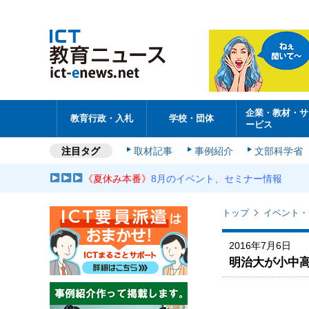
企業・教材・サ
教育行政・入札
学校・団体
ービス
注目タグ
取材記事
事例紹介
文部科学省
《夏休み本番》
8月のイベント、セミナー情報
トップ
イベント・
2016年7月6日
明治大が小中