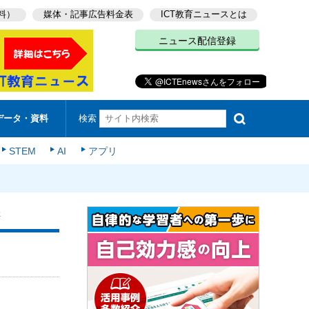
料）
媒体・記事広告料金表
ICT教育ニュースとは
ニュース配信登録
検索
データ・資料
STEM
AI
アプリ
催