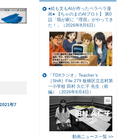
●絵も文もAIが作ったペラペラ漫
画● 【ちゃのまのAIプロト】 第0
話「我が家に『理屈』がやってき
た！」（2026年8月6日）
「TDXラジオ」Teacher’s
［Shift］File.279 板橋区立志村第
一小学校 田村 久仁子 先生（前
編）（2026年8月4日）
021年7
動画ニュース一覧 >>