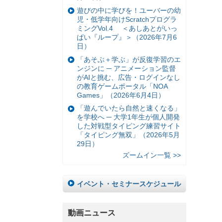
遊びの中に学びを！ユーバーの幼
児・低学年向けScratchプログラ
ミングVol.4 ＜あしあとがいっ
ぱい『ループ』＞（2026年7月6
日）
「あそぶ＋学ぶ」が反復学習のエ
ンジンに ─ アニメーション監督
がAIと挑む、広告・ログインなし
の教育ゲームポータル「NOA
Games」（2026年6月4日）
「遊んでいたら自然と速くなる」
を学校へ ─ 大学1年生が個人開発
した対戦型タイピング練習サイト
「タイピング無双」（2026年5月
29日）
ズームイン一覧 >>
イベント・セミナースケジュール
動画ニュース