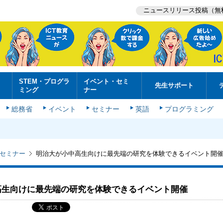
ニュースリリース投稿（無
STEM・プログラ
イベント・セミ
先生サポート
ミング
ナー
総務省
イベント
セミナー
英語
プログラミング
セミナー
明治大が小中高生向けに最先端の研究を体験できるイベント開
高生向けに最先端の研究を体験できるイベント開催