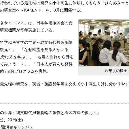
行われている最先端の研究を小中高生に体験してもらう「ひらめき☆と
の研究室へ～KAKENHI」を、8月に開催する。
きサイエンス」は、日本学術振興会の委
研究機関が毎年実施している。
て学ぶ考古学の世界～縄文時代貝製腕輪
復元～」、「なぜ幽霊を見る人がいる
見分け方を学ぶ」、「地震の揺れから身を
てみよう！～」、「日本人が育んだ発酵
昨年度の様子
菌」の4プログラムを実施。
最先端の研究を、実習・施設見学等を交えて小中高生向けに分かりやす
の世界～縄文時代貝製腕輪の製作と着装方法の復元～」
、20日(土)
 駿河台キャンパス