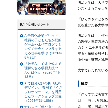
明治大学は、大学で
ンス～ようこそ大学
「ひらめき☆ときめ
ICT活用レポート
託を受けた各大学や
明治大学は、「作っ
AI最適化企業グリッド、
社員の子どもたちが配船
の製作と着装方法の
ゲームや工作プログラミ
の？ ～ニセ科学の
ングで社会インフラを支
える仕事を学ぶ（2026年
守る～振動を科学し
5月7日）
微生物～麹菌と乳酸
「数学AI」で途中式まで
理解できる学習支援ツー
大学で行われている
ルとは何か（2026年4月
13日）
AIで自分だけの折り紙を
概要
デザイン、 豊洲で「うさ
プロオンライン」を活用
「作って学ぶ考古学
したワークショップ開催
日 時：8月6日(土)
（2026年3月18日）
会 場：明治大学
すららで「学び直し」を