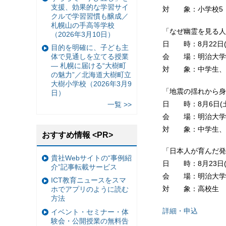
支援、効果的な学習サイ
対 象：小学校5
クルで学習習慣も醸成／
札幌山の手高等学校
「なぜ幽霊を見る人
（2026年3月10日）
日 時：8月22日(月
目的を明確に、子ども主
会 場：明治大学
体で見通しを立てる授業
— 札幌に届ける“大樹町
対 象：中学生、
の魅力”／北海道大樹町立
大樹小学校（2026年3月9
「地震の揺れから身
日）
日 時：8月6日(土
一覧 >>
会 場：明治大学
対 象：中学生、
おすすめ情報 <PR>
「日本人が育んだ発
貴社Webサイトの“事例紹
日 時：8月23日(
介”記事転載サービス
会 場：明治大学
ICT教育ニュースをスマ
対 象：高校生
ホでアプリのように読む
方法
詳細・申込
イベント・セミナー・体
験会・公開授業の無料告