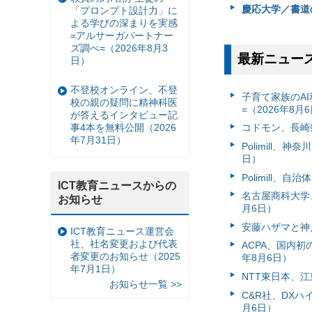
慶応大学／書道
「プロンプト設計力」に
よる学びの深まりを実感
=アルサーガパートナー
ズ調べ=（2026年8月3
最新ニュー
日）
不登校オンライン、不登
子育て家族のAI
校の親の疑問に精神科医
=（2026年8月
が答えるインタビュー記
事4本を無料公開（2026
コドモン、長崎県
年7月31日）
Polimill、
日）
Polimill、
ICT教育ニュースからの
名古屋商科大学
お知らせ
月6日）
安藤ハザマと神
ICT教育ニュース運営会
社、社名変更および代表
ACPA、国内
者変更のお知らせ（2025
年8月6日）
年7月1日）
NTT東日本、江
お知らせ一覧 >>
C&R社、DX
月6日）