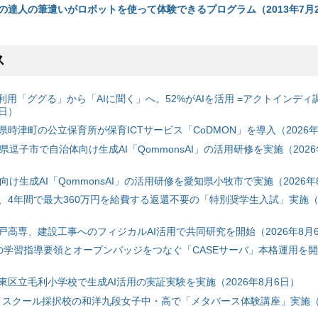
の達人の筆遣いがロボットを使って体験できるプログラム（2013年7月2
ス
利用「ググる」から「AIに聞く」へ。52%がAIを活用 =アクトインディ
6日）
時津町の公立保育所が保育ICTサービス「CoDMON」を導入（2026年
神奈川県逗子市で自治体向け生成AI「QommonsAI」の活用研修を実施（2026
自治体向け生成AI「QommonsAI」の活用研修を愛知県小牧市で実施（2026年
、4年間で最大360万円を給費する返還不要の「特別奨学生入試」実施（2
戸高専、建設工事へのフィジカルAI活用で共同研究を開始（2026年8月
初の学習指導要領とオープンバッジをつなぐ「CASEサーバ」本格運用を開始
東区立毛利小学校で生成AI活用の実証実験を実施（2026年8月6日）
ハイスクール採択校の和洋九段女子中・高で「メタバース体験講座」実施（2