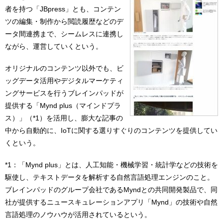
者を持つ「JBpress」とも、コンテン
ツの編集・制作から閲読履歴などのデ
ータ間連携まで、シームレスに連携し
ながら、運営していくという。
オリジナルのコンテンツ以外でも、ビ
ッグデータ活用やデジタルマーケティ
ングサービスを行うブレインパッドが
提供する「Mynd plus（マインドプラ
ス）」（*1）を活用し、膨大な記事の
中から自動的に、IoTに関する選りすぐりのコンテンツを提供してい
くという。
*1：「Mynd plus」とは、人工知能・機械学習・統計学などの技術を
駆使し、テキストデータを解析する自然言語処理エンジンのこと。
ブレインパッドのグループ会社であるMyndとの共同開発製品で、同
社が提供するニュースキュレーションアプリ「Mynd」の技術や自然
言語処理のノウハウが活用されているという。