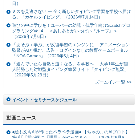
日）
ミスを見逃さない ー 全く新しいタイピング学習を学校へ届け
る。「カケルタイピング」（2026年7月14日）
遊びの中に学びを！ユーバーの幼児・低学年向けScratchプロ
グラミングVol.4 ＜あしあとがいっぱい『ループ』＞
（2026年7月6日）
「あそぶ＋学ぶ」が反復学習のエンジンに ─ アニメーション
監督がAIと挑む、広告・ログインなしの教育ゲームポータル
「NOA Games」（2026年6月4日）
「遊んでいたら自然と速くなる」を学校へ ─ 大学1年生が個
人開発した対戦型タイピング練習サイト「タイピング無双」
（2026年5月29日）
ズームイン一覧 >>
イベント・セミナースケジュール
動画ニュース
●絵も文もAIが作ったペラペラ漫画● 【ちゃのまのAIプロト】
第0話「我が家に『理屈』がやってきた！」（2026年8月6