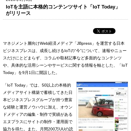
IoTを主語に本格的コンテンツサイト「IoT Today」
がリリース
マネジメント層向けWeb経済メディア「JBpress」を運営する日本
ビジネスプレスは、成長し続けるIoTの“今”について、速報やニュー
スだけにとどまらず、コラムや取材記事など多面的なコンテンツ
や、具体的な活用シーンやサービスに関する情報を軸とした、「IoT
Today」を9月1日に開設した。
「IoT Today」では、50以上の本格的
メディアサイト構築で蓄積してきた日
本ビジネスプレスグループが持つ豊富
な経験と運営ノウハウに加え、オウン
ドメディアの編集・制作で実績がある
エヌプラスにサイトの制作・運用面で
協力を得た。また、月間200万UUの読