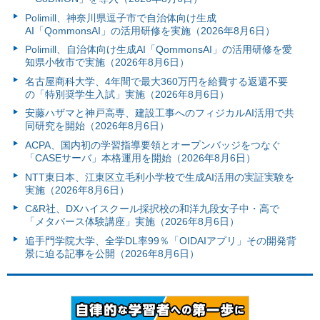
Polimill、神奈川県逗子市で自治体向け生成
AI「QommonsAI」の活用研修を実施（2026年8月6日）
Polimill、自治体向け生成AI「QommonsAI」の活用研修を愛
知県小牧市で実施（2026年8月6日）
名古屋商科大学、4年間で最大360万円を給費する返還不要
の「特別奨学生入試」実施（2026年8月6日）
安藤ハザマと神戸高専、建設工事へのフィジカルAI活用で共
同研究を開始（2026年8月6日）
ACPA、国内初の学習指導要領とオープンバッジをつなぐ
「CASEサーバ」本格運用を開始（2026年8月6日）
NTT東日本、江東区立毛利小学校で生成AI活用の実証実験を
実施（2026年8月6日）
C&R社、DXハイスクール採択校の和洋九段女子中・高で
「メタバース体験講座」実施（2026年8月6日）
追手門学院大学、全学DL率99％「OIDAIアプリ」その開発背
景に迫る記事を公開（2026年8月6日）