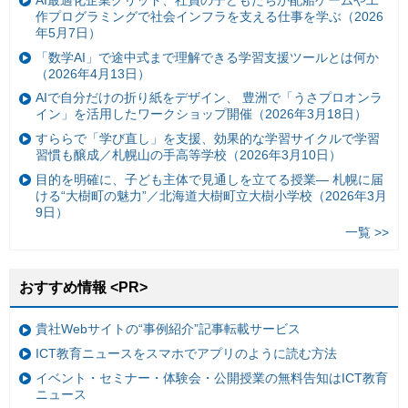
AI最適化企業グリッド、社員の子どもたちが配船ゲームや工
作プログラミングで社会インフラを支える仕事を学ぶ（2026
年5月7日）
「数学AI」で途中式まで理解できる学習支援ツールとは何か
（2026年4月13日）
AIで自分だけの折り紙をデザイン、 豊洲で「うさプロオンラ
イン」を活用したワークショップ開催（2026年3月18日）
すららで「学び直し」を支援、効果的な学習サイクルで学習
習慣も醸成／札幌山の手高等学校（2026年3月10日）
目的を明確に、子ども主体で見通しを立てる授業— 札幌に届
ける“大樹町の魅力”／北海道大樹町立大樹小学校（2026年3月
9日）
一覧 >>
おすすめ情報 <PR>
貴社Webサイトの“事例紹介”記事転載サービス
ICT教育ニュースをスマホでアプリのように読む方法
イベント・セミナー・体験会・公開授業の無料告知はICT教育
ニュース