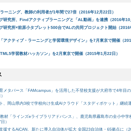
ブラーニング、教師の利用者が1年間で27倍（2016年12月22日）
研究所、Findアクティブラーニングと「AL動画」を連携（2016年10
研究所×前原小タブレット500台でALの共同プロジェクト開始（2016年
「アクティブ・ラーニングと学習環境デザイン」を7月東京で開催（201
「HTML5学習教材ハッカソン」を2月東京で開催（2015年1月22日）
ス
育メタバース「FAMcampus」を活用した不登校支援が大府市で4年目
日）
ト、岡山県内3校で学校向け生成AIクラウド「スタディポケット」継続運用
搭載教材「ラインズeライブラリアドバンス」、鹿児島県霧島市の全小中学
7日）
援するAiCAN、新たに導入自治体が拡大 全国23自治体・65拠点に（20