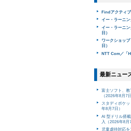
Findアクティ
イー・ラーニング
イー・ラーニング
日）
ワークショップ
日）
NTT Com／
最新ニュー
富⼠ソフト、教
（2026年8月7
スタディポケッ
年8月7日）
AI 型ドリル
入（2026年8月
児童虐待対応を支