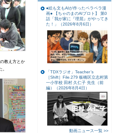
●絵も文もAIが作ったペラペラ漫
画● 【ちゃのまのAIプロト】 第0
話「我が家に『理屈』がやってき
た！」（2026年8月6日）
の教え方とか
た。
「TDXラジオ」Teacher’s
［Shift］File.279 板橋区立志村第
一小学校 田村 久仁子 先生（前
編）（2026年8月4日）
動画ニュース一覧 >>