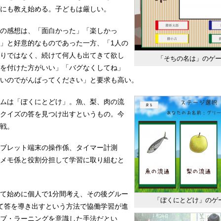
にも教え始める。子どもは厳しい。
の感想は、「面白かった」「楽しかっ
」と好意的なものであった一方、「1人の
りではなく、続けて何人も出てきて欲し
「そちの名は」のゲ
を付けた方がいい」「バグなくしてね」
いのでがんばってください」と要求も高い。
ムは「ぼくにとどけ」。魚、梨、肉の流
クイズの答を見つけ出すというもの。今
戦。
ブレット端末の操作係、タイマー計測
メモ係と役割分担して学習に取り組むと
て始めに個人で1分間考え、その後グルー
「ぼくにとどけ」のゲ
て答を導き出すという方法で協働学習が進
ブ・ラーニングを意識した手法だとい