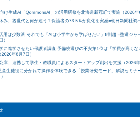
自治体向け生成AI「QommonsAI」の活用研修を北海道新冠町で実施（2026年
み、親世代と何が違う？保護者の73.5％が変化を実感=朝日新聞社調べ=
I活用は少数派-それでも「AIは小学生から学ばせたい」8割超 =塾選ジャ
7日）
学に進学させたい保護者調査 予備校選びの不安第1位は「学費が高くな
2026年8月7日）
公庫、連携して学生・教職員によるスタートアップ創出を支援（2026年
と児童生徒役に分かれて操作を体験できる「授業研究モード」解説セミナー
日）
せ