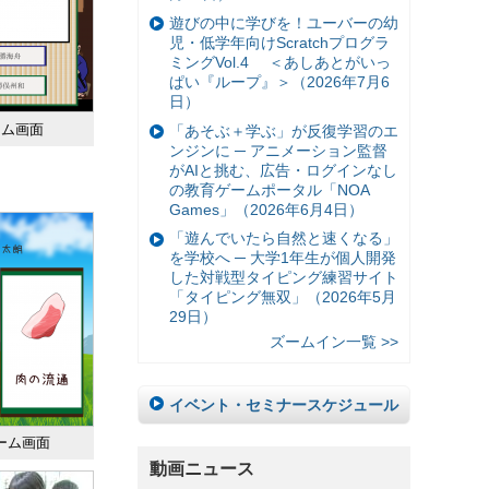
遊びの中に学びを！ユーバーの幼
児・低学年向けScratchプログラ
ミングVol.4 ＜あしあとがいっ
ぱい『ループ』＞（2026年7月6
日）
ーム画面
「あそぶ＋学ぶ」が反復学習のエ
ンジンに ─ アニメーション監督
がAIと挑む、広告・ログインなし
の教育ゲームポータル「NOA
Games」（2026年6月4日）
「遊んでいたら自然と速くなる」
を学校へ ─ 大学1年生が個人開発
した対戦型タイピング練習サイト
「タイピング無双」（2026年5月
29日）
ズームイン一覧 >>
イベント・セミナースケジュール
ーム画面
動画ニュース