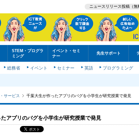
ニュースリリース投稿（無
STEM・プログラ
イベント・セミ
先生サポート
ミング
ナー
総務省
イベント
セミナー
英語
プログラミング
・サービス
千葉大生が作ったアプリのバグを小学生が研究授業で発見
ったアプリのバグを小学生が研究授業で発見