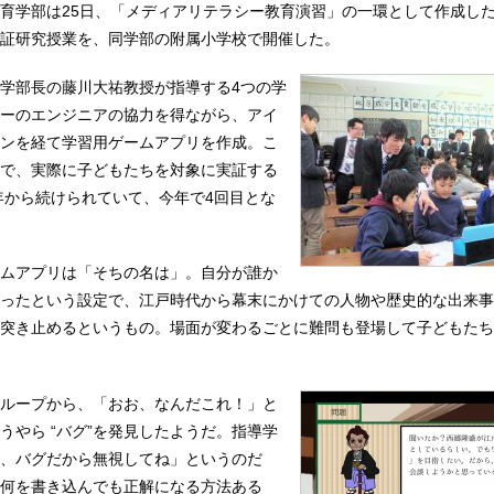
育学部は25日、「メディアリテラシー教育演習」の一環として作成し
証研究授業を、同学部の附属小学校で開催した。
学部長の藤川大祐教授が指導する4つの学
ーのエンジニアの協力を得ながら、アイ
ンを経て学習用ゲームアプリを作成。こ
で、実際に子どもたちを対象に実証する
3年から続けられていて、今年で4回目とな
ムアプリは「そちの名は」。自分が誰か
ったという設定で、江戸時代から幕末にかけての人物や歴史的な出来事
突き止めるというもの。場面が変わるごとに難問も登場して子どもたち
ループから、「おお、なんだこれ！」と
うやら “バグ”を発見したようだ。指導学
、バグだから無視してね」というのだ
何を書き込んでも正解になる方法ある