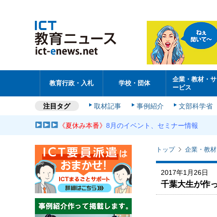
企業・教材・サ
教育行政・入札
学校・団体
ービス
注目タグ
取材記事
事例紹介
文部科学省
《夏休み本番》
8月のイベント、セミナー情報
トップ
企業・教材
2017年1月26日
千葉大生が作