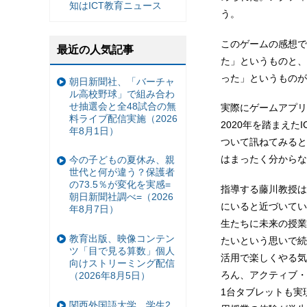
知はICT教育ニュース
う。
このゲームの感想で
最近の人気記事
た」というものと、
った」というものが
朝日新聞社、「バーチャ
ル高校野球」で組み合わ
せ抽選会と全48試合の無
実際にゲームアプリ
料ライブ配信実施（2026
2020年を踏まえた
年8月1日）
ついて訊ねてみると
はまったく分からな
今の子どもの夏休み、親
世代と何が違う？保護者
の73.5％が変化を実感=
指導する藤川教授は
朝日新聞社調べ=（2026
にいると近づいてい
年8月7日）
生たちに未来の授業
教育出版、映像コンテン
たいという思いで続
ツ「目で見る算数」個人
活用で楽しくやる気
向けストリーミング配信
ろん、アクティブ・
（2026年8月5日）
1台タブレットも実
関西外国語大学、学生2