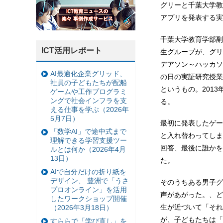
グリーと千葉大学教
アプリを発表する実
千葉大学教育学部副
ICT活用レポート
生グループが、グリ
デアソン～ハッカソ
AI最適化企業グリッド、
の日の実証研究授業
社員の子どもたちが配船
というもの。201
ゲームや工作プログラミ
ングで社会インフラを支
る。
える仕事を学ぶ（2026年
5月7日）
最初に発表したゲー
「数学AI」で途中式まで
と入れ替わってしま
理解できる学習支援ツー
回答、最後に誰かを
ルとは何か（2026年4月
13日）
た。
AIで自分だけの折り紙を
デザイン、 豊洲で「うさ
そのうちある男子グ
プロオンライン」を活用
声があがった。、ど
したワークショップ開催
生が近づいて「それ
（2026年3月18日）
が、子どもたちは「
すららで「学び直し」を