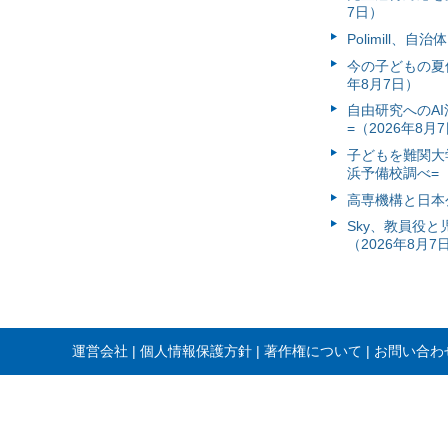
7日）
Polimill、
今の子どもの夏休
年8月7日）
自由研究へのA
=（2026年8月
子どもを難関大
浜予備校調べ=（
高専機構と日本
Sky、教員役
（2026年8月7
運営会社
個人情報保護方針
著作権について
お問い合わ