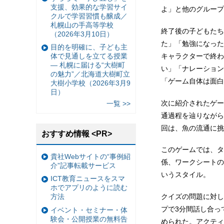
支援、効果的な学習サイ
よ」と他のグループ
クルで学習習慣も醸成／
札幌山の手高等学校
終了後の子どもたち
（2026年3月10日）
た」「勉強になった
目的を明確に、子ども主
キャラクターで終わ
体で見通しを立てる授業
— 札幌に届ける“大樹町
い」「ナレーション
の魅力”／北海道大樹町立
「ゲーム自体は面白
大樹小学校（2026年3月9
日）
次に紹介されたゲー
一覧 >>
通過程を辿りながら
回は、魚の流通に挑
おすすめ情報 <PR>
このゲームでは、タ
貴社Webサイトの“事例紹
係、ワークシートの
介”記事転載サービス
いうスタイル。
ICT教育ニュースをスマ
ホでアプリのように読む
クイズの問題に対し
方法
プで3分間話し合っ
イベント・セミナー・体
験会・公開授業の無料告
められた。アクティ