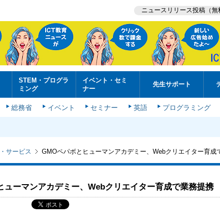
ニュースリリース投稿（無
STEM・プログラ
イベント・セミ
先生サポート
ミング
ナー
総務省
イベント
セミナー
英語
プログラミング
・サービス
GMOペパボとヒューマンアカデミー、Webクリエイター育成
ヒューマンアカデミー、Webクリエイター育成で業務提携