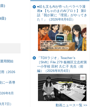
3日）
●絵も文もAIが作ったペラペラ漫
画● 【ちゃのまのAIプロト】 第0
話「我が家に『理屈』がやってき
5日）
た！」（2026年8月6日）
）
「TDXラジオ」Teacher’s
の運用開始
［Shift］File.279 板橋区立志村第
一小学校 田村 久仁子 先生（前
編）（2026年8月4日）
（2026
校に一斉導
26年8月
8月7日）
動画ニュース一覧 >>