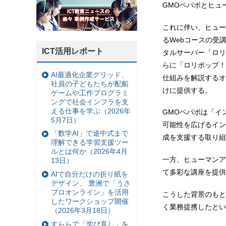
GMOペパボとヒュ
これに伴い、ヒュー
るWebコースの受
ICT活用レポート
タルサーバー「ロリ
らに「ロリポップ！
AI最適化企業グリッド、
仕組みを解説するオ
社員の子どもたちが配船
けに提供する。
ゲームや工作プログラミ
ングで社会インフラを支
える仕事を学ぶ（2026年
GMOペパボは「イ
5月7日）
可能性を広げるイン
「数学AI」で途中式まで
成を支援する取り組
理解できる学習支援ツー
ルとは何か（2026年4月
一方、ヒューマンア
13日）
て多彩な講座を提供
AIで自分だけの折り紙を
デザイン、 豊洲で「うさ
プロオンライン」を活用
こうした背景のもと
したワークショップ開催
く業務提携したとい
（2026年3月18日）
すららで「学び直し」を