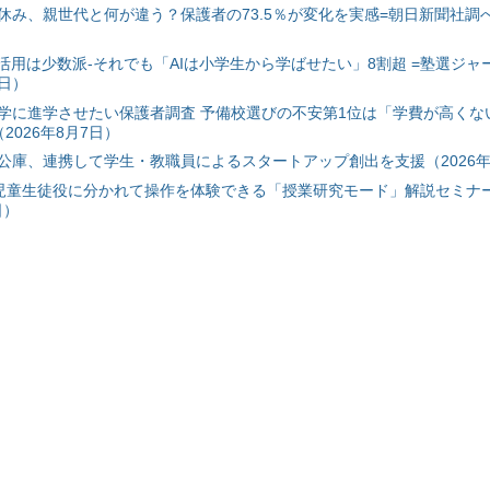
み、親世代と何が違う？保護者の73.5％が変化を実感=朝日新聞社調べ=
I活用は少数派-それでも「AIは小学生から学ばせたい」8割超 =塾選ジャ
7日）
学に進学させたい保護者調査 予備校選びの不安第1位は「学費が高くな
2026年8月7日）
公庫、連携して学生・教職員によるスタートアップ創出を支援（2026年
と児童生徒役に分かれて操作を体験できる「授業研究モード」解説セミナー
日）