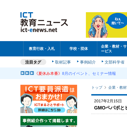
企業・教材・サ
教育行政・入札
学校・団体
ービス
注目タグ
取材記事
事例紹介
文部科学省
《夏休み本番》
8月のイベント、セミナー情報
トップ
企業・教材
2017年2月15日
GMOペパボと