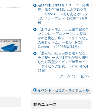
遊びの中に学びを！ユーバーの幼
児・低学年向けScratchプログラ
ミングVol.4 ＜あしあとがいっ
ぱい『ループ』＞（2026年7月6
日）
「あそぶ＋学ぶ」が反復学習のエ
ンジンに ─ アニメーション監督
がAIと挑む、広告・ログインなし
の教育ゲームポータル「NOA
Games」（2026年6月4日）
「遊んでいたら自然と速くなる」
を学校へ ─ 大学1年生が個人開発
した対戦型タイピング練習サイト
「タイピング無双」（2026年5月
29日）
ズームイン一覧 >>
イベント・セミナースケジュール
動画ニュース