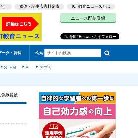
料）
媒体・記事広告料金表
ICT教育ニュースとは
ニュース配信登録
検索
データ・資料
STEM
AI
アプリ
で業務提携