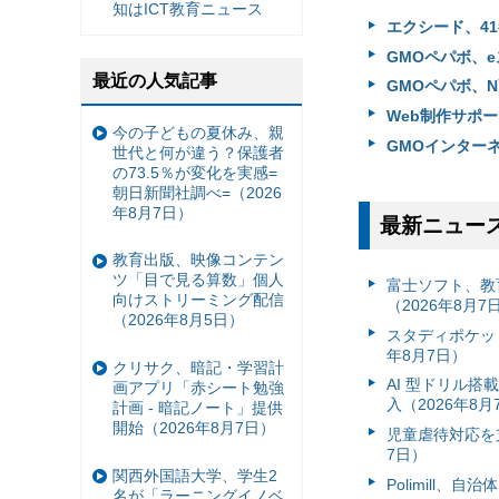
知はICT教育ニュース
エクシード、41
GMOペパボ、e
最近の人気記事
GMOペパボ、
Web制作サポ
今の子どもの夏休み、親
GMOインター
世代と何が違う？保護者
の73.5％が変化を実感=
朝日新聞社調べ=（2026
年8月7日）
最新ニュー
教育出版、映像コンテン
ツ「目で見る算数」個人
富⼠ソフト、教
向けストリーミング配信
（2026年8月7
（2026年8月5日）
スタディポケッ
年8月7日）
クリサク、暗記・学習計
AI 型ドリル
画アプリ「赤シート勉強
入（2026年8月
計画 - 暗記ノート」提供
開始（2026年8月7日）
児童虐待対応を支
7日）
関西外国語大学、学生2
Polimill、
名が「ラーニングイノベ