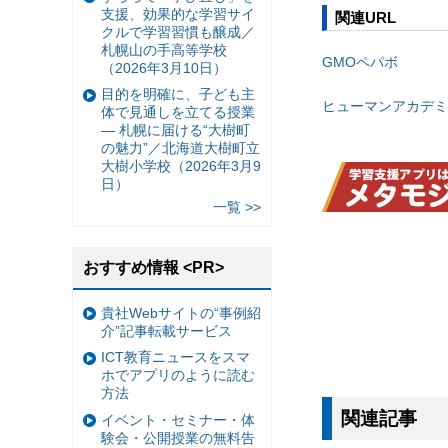
支援、効果的な学習サイ
関連URL
クルで学習習慣も醸成／
札幌山の手高等学校
GMOペパボ
（2026年3月10日）
目的を明確に、子ども主
ヒューマンアカデミ
体で見通しを立てる授業
— 札幌に届ける“大樹町
の魅力”／北海道大樹町立
大樹小学校（2026年3月9
日）
一覧 >>
おすすめ情報 <PR>
貴社Webサイトの“事例紹
介”記事転載サービス
ICT教育ニュースをスマ
ホでアプリのように読む
方法
関連記事
イベント・セミナー・体
験会・公開授業の無料告