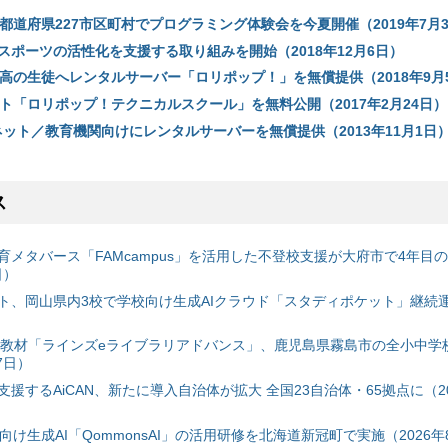
都道府県227市区町村でプログラミング体験会を今夏開催（2019年7月
スポーツの活性化を支援する取り組みを開始（2018年12月6日）
N高の生徒へレンタルサーバー「ロリポップ！」を無償提供（2018年9月
ート「ロリポップ！テクニカルスクール」を無料公開（2017年2月24日）
ネット／教育機関向けにレンタルサーバーを無償提供（2013年11月1日
ス
育メタバース「FAMcampus」を活用した不登校支援が大府市で4年目
日）
ト、岡山県内3校で学校向け生成AIクラウド「スタディポケット」継続運用
搭載教材「ラインズeライブラリアドバンス」、鹿児島県霧島市の全小中学
7日）
援するAiCAN、新たに導入自治体が拡大 全国23自治体・65拠点に（20
自治体向け生成AI「QommonsAI」の活用研修を北海道新冠町で実施（2026年