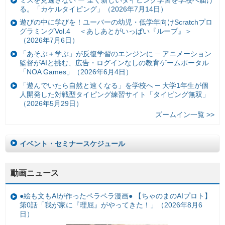
る。「カケルタイピング」（2026年7月14日）
遊びの中に学びを！ユーバーの幼児・低学年向けScratchプロ
グラミングVol.4 ＜あしあとがいっぱい『ループ』＞
（2026年7月6日）
「あそぶ＋学ぶ」が反復学習のエンジンに ─ アニメーション
監督がAIと挑む、広告・ログインなしの教育ゲームポータル
「NOA Games」（2026年6月4日）
「遊んでいたら自然と速くなる」を学校へ ─ 大学1年生が個
人開発した対戦型タイピング練習サイト「タイピング無双」
（2026年5月29日）
ズームイン一覧 >>
イベント・セミナースケジュール
動画ニュース
●絵も文もAIが作ったペラペラ漫画● 【ちゃのまのAIプロト】
第0話「我が家に『理屈』がやってきた！」（2026年8月6
日）