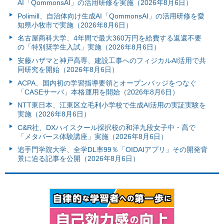
AI「QommonsAI」の活用研修を実施（2026年8月6日）
Polimill、自治体向け生成AI「QommonsAI」の活用研修を愛
知県小牧市で実施（2026年8月6日）
名古屋商科大学、4年間で最大360万円を給費する返還不要
の「特別奨学生入試」実施（2026年8月6日）
安藤ハザマと神戸高専、建設工事へのフィジカルAI活用で共
同研究を開始（2026年8月6日）
ACPA、国内初の学習指導要領とオープンバッジをつなぐ
「CASEサーバ」本格運用を開始（2026年8月6日）
NTT東日本、江東区立毛利小学校で生成AI活用の実証実験を
実施（2026年8月6日）
C&R社、DXハイスクール採択校の和洋九段女子中・高で
「メタバース体験講座」実施（2026年8月6日）
追手門学院大学、全学DL率99％「OIDAIアプリ」その開発背
景に迫る記事を公開（2026年8月6日）