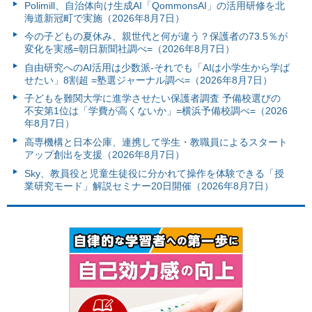
Polimill、自治体向け生成AI「QommonsAI」の活用研修を北
海道新冠町で実施（2026年8月7日）
今の子どもの夏休み、親世代と何が違う？保護者の73.5％が
変化を実感=朝日新聞社調べ=（2026年8月7日）
自由研究へのAI活用は少数派-それでも「AIは小学生から学ば
せたい」8割超 =塾選ジャーナル調べ=（2026年8月7日）
子どもを難関大学に進学させたい保護者調査 予備校選びの
不安第1位は「学費が高くないか」=横浜予備校調べ=（2026
年8月7日）
高専機構と日本公庫、連携して学生・教職員によるスタート
アップ創出を支援（2026年8月7日）
Sky、教員役と児童生徒役に分かれて操作を体験できる「授
業研究モード」解説セミナー20日開催（2026年8月7日）