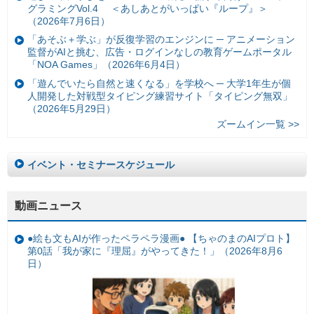
グラミングVol.4 ＜あしあとがいっぱい『ループ』＞
（2026年7月6日）
「あそぶ＋学ぶ」が反復学習のエンジンに ─ アニメーション
監督がAIと挑む、広告・ログインなしの教育ゲームポータル
「NOA Games」（2026年6月4日）
「遊んでいたら自然と速くなる」を学校へ ─ 大学1年生が個
人開発した対戦型タイピング練習サイト「タイピング無双」
（2026年5月29日）
ズームイン一覧 >>
イベント・セミナースケジュール
動画ニュース
●絵も文もAIが作ったペラペラ漫画● 【ちゃのまのAIプロト】
第0話「我が家に『理屈』がやってきた！」（2026年8月6
日）