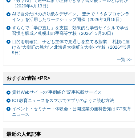
「数学AI」で途中式まで理解できる学習支援ツールとは何か
（2026年4月13日）
AIで自分だけの折り紙をデザイン、 豊洲で「うさプロオンラ
イン」を活用したワークショップ開催（2026年3月18日）
すららで「学び直し」を支援、効果的な学習サイクルで学習
習慣も醸成／札幌山の手高等学校（2026年3月10日）
目的を明確に、子ども主体で見通しを立てる授業— 札幌に届
ける“大樹町の魅力”／北海道大樹町立大樹小学校（2026年3月
9日）
一覧 >>
おすすめ情報 <PR>
貴社Webサイトの“事例紹介”記事転載サービス
ICT教育ニュースをスマホでアプリのように読む方法
イベント・セミナー・体験会・公開授業の無料告知はICT教育
ニュース
最近の人気記事