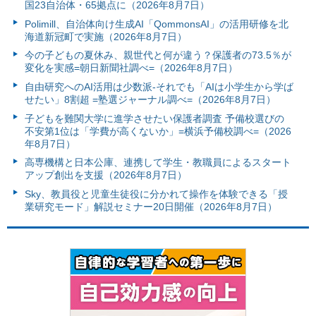
国23自治体・65拠点に（2026年8月7日）
Polimill、自治体向け生成AI「QommonsAI」の活用研修を北
海道新冠町で実施（2026年8月7日）
今の子どもの夏休み、親世代と何が違う？保護者の73.5％が
変化を実感=朝日新聞社調べ=（2026年8月7日）
自由研究へのAI活用は少数派-それでも「AIは小学生から学ば
せたい」8割超 =塾選ジャーナル調べ=（2026年8月7日）
子どもを難関大学に進学させたい保護者調査 予備校選びの
不安第1位は「学費が高くないか」=横浜予備校調べ=（2026
年8月7日）
高専機構と日本公庫、連携して学生・教職員によるスタート
アップ創出を支援（2026年8月7日）
Sky、教員役と児童生徒役に分かれて操作を体験できる「授
業研究モード」解説セミナー20日開催（2026年8月7日）