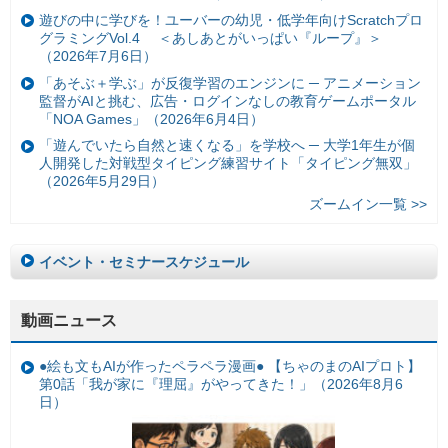
遊びの中に学びを！ユーバーの幼児・低学年向けScratchプロ
グラミングVol.4 ＜あしあとがいっぱい『ループ』＞
（2026年7月6日）
「あそぶ＋学ぶ」が反復学習のエンジンに ─ アニメーション
監督がAIと挑む、広告・ログインなしの教育ゲームポータル
「NOA Games」（2026年6月4日）
「遊んでいたら自然と速くなる」を学校へ ─ 大学1年生が個
人開発した対戦型タイピング練習サイト「タイピング無双」
（2026年5月29日）
ズームイン一覧 >>
イベント・セミナースケジュール
動画ニュース
●絵も文もAIが作ったペラペラ漫画● 【ちゃのまのAIプロト】
第0話「我が家に『理屈』がやってきた！」（2026年8月6
日）