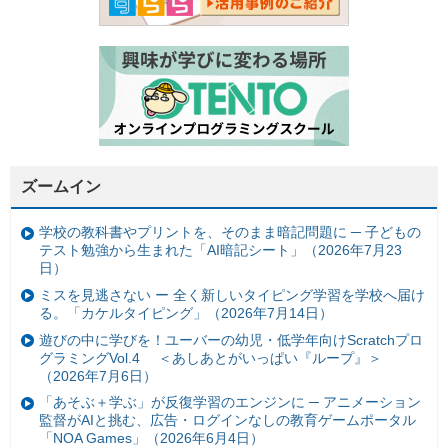
ズームイン
学校の教科書やプリントを、そのまま暗記問題に ─ 子どもの
テスト勉強から生まれた「AI暗記シート」（2026年7月23
日）
ミスを見逃さない ー 全く新しいタイピング学習を学校へ届け
る。「カケルタイピング」（2026年7月14日）
遊びの中に学びを！ユーバーの幼児・低学年向けScratchプロ
グラミングVol.4 ＜あしあとがいっぱい『ループ』＞
（2026年7月6日）
「あそぶ＋学ぶ」が反復学習のエンジンに ─ アニメーション
監督がAIと挑む、広告・ログインなしの教育ゲームポータル
「NOA Games」（2026年6月4日）