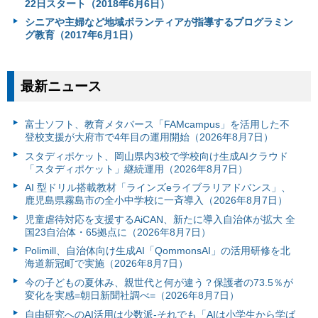
22日スタート（2018年6月6日）
シニアや主婦など地域ボランティアが指導するプログラミン
グ教育（2017年6月1日）
最新ニュース
富⼠ソフト、教育メタバース「FAMcampus」を活用した不
登校支援が大府市で4年目の運用開始（2026年8月7日）
スタディポケット、岡山県内3校で学校向け生成AIクラウド
「スタディポケット」継続運用（2026年8月7日）
AI 型ドリル搭載教材「ラインズeライブラリアドバンス」、
鹿児島県霧島市の全小中学校に一斉導入（2026年8月7日）
児童虐待対応を支援するAiCAN、新たに導入自治体が拡大 全
国23自治体・65拠点に（2026年8月7日）
Polimill、自治体向け生成AI「QommonsAI」の活用研修を北
海道新冠町で実施（2026年8月7日）
今の子どもの夏休み、親世代と何が違う？保護者の73.5％が
変化を実感=朝日新聞社調べ=（2026年8月7日）
自由研究へのAI活用は少数派-それでも「AIは小学生から学ば