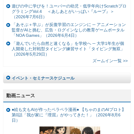
遊びの中に学びを！ユーバーの幼児・低学年向けScratchプロ
グラミングVol.4 ＜あしあとがいっぱい『ループ』＞
（2026年7月6日）
「あそぶ＋学ぶ」が反復学習のエンジンに ─ アニメーション
監督がAIと挑む、広告・ログインなしの教育ゲームポータル
「NOA Games」（2026年6月4日）
「遊んでいたら自然と速くなる」を学校へ ─ 大学1年生が個
人開発した対戦型タイピング練習サイト「タイピング無双」
（2026年5月29日）
ズームイン一覧 >>
イベント・セミナースケジュール
動画ニュース
●絵も文もAIが作ったペラペラ漫画● 【ちゃのまのAIプロト】
第0話「我が家に『理屈』がやってきた！」（2026年8月6
日）