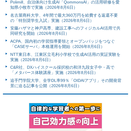
Polimill、自治体向け生成AI「QommonsAI」の活用研修を愛
知県小牧市で実施（2026年8月6日）
名古屋商科大学、4年間で最大360万円を給費する返還不要
の「特別奨学生入試」実施（2026年8月6日）
安藤ハザマと神戸高専、建設工事へのフィジカルAI活用で共
同研究を開始（2026年8月6日）
ACPA、国内初の学習指導要領とオープンバッジをつなぐ
「CASEサーバ」本格運用を開始（2026年8月6日）
NTT東日本、江東区立毛利小学校で生成AI活用の実証実験を
実施（2026年8月6日）
C&R社、DXハイスクール採択校の和洋九段女子中・高で
「メタバース体験講座」実施（2026年8月6日）
追手門学院大学、全学DL率99％「OIDAIアプリ」その開発背
景に迫る記事を公開（2026年8月6日）