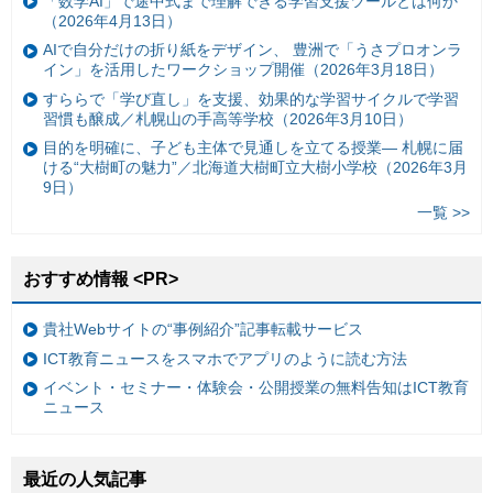
「数学AI」で途中式まで理解できる学習支援ツールとは何か
（2026年4月13日）
AIで自分だけの折り紙をデザイン、 豊洲で「うさプロオンラ
イン」を活用したワークショップ開催（2026年3月18日）
すららで「学び直し」を支援、効果的な学習サイクルで学習
習慣も醸成／札幌山の手高等学校（2026年3月10日）
目的を明確に、子ども主体で見通しを立てる授業— 札幌に届
ける“大樹町の魅力”／北海道大樹町立大樹小学校（2026年3月
9日）
一覧 >>
おすすめ情報 <PR>
貴社Webサイトの“事例紹介”記事転載サービス
ICT教育ニュースをスマホでアプリのように読む方法
イベント・セミナー・体験会・公開授業の無料告知はICT教育
ニュース
最近の人気記事