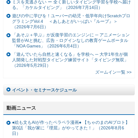
ミスを見逃さない ー 全く新しいタイピング学習を学校へ届け
る。「カケルタイピング」（2026年7月14日）
遊びの中に学びを！ユーバーの幼児・低学年向けScratchプロ
グラミングVol.4 ＜あしあとがいっぱい『ループ』＞
（2026年7月6日）
「あそぶ＋学ぶ」が反復学習のエンジンに ─ アニメーション
監督がAIと挑む、広告・ログインなしの教育ゲームポータル
「NOA Games」（2026年6月4日）
「遊んでいたら自然と速くなる」を学校へ ─ 大学1年生が個
人開発した対戦型タイピング練習サイト「タイピング無双」
（2026年5月29日）
ズームイン一覧 >>
イベント・セミナースケジュール
動画ニュース
●絵も文もAIが作ったペラペラ漫画● 【ちゃのまのAIプロト】
第0話「我が家に『理屈』がやってきた！」（2026年8月6
日）