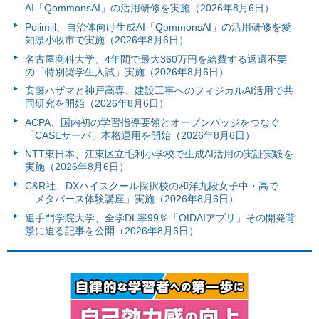
AI「QommonsAI」の活用研修を実施（2026年8月6日）
Polimill、自治体向け生成AI「QommonsAI」の活用研修を愛
知県小牧市で実施（2026年8月6日）
名古屋商科大学、4年間で最大360万円を給費する返還不要
の「特別奨学生入試」実施（2026年8月6日）
安藤ハザマと神戸高専、建設工事へのフィジカルAI活用で共
同研究を開始（2026年8月6日）
ACPA、国内初の学習指導要領とオープンバッジをつなぐ
「CASEサーバ」本格運用を開始（2026年8月6日）
NTT東日本、江東区立毛利小学校で生成AI活用の実証実験を
実施（2026年8月6日）
C&R社、DXハイスクール採択校の和洋九段女子中・高で
「メタバース体験講座」実施（2026年8月6日）
追手門学院大学、全学DL率99％「OIDAIアプリ」その開発背
景に迫る記事を公開（2026年8月6日）