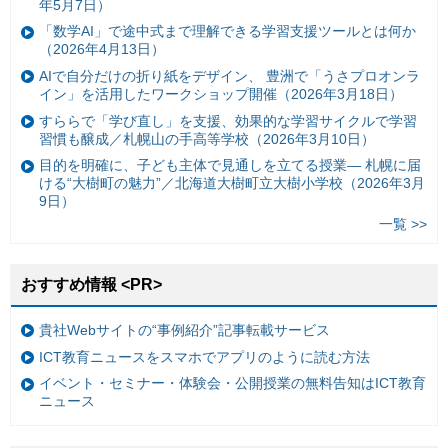
年5月7日）
「数学AI」で途中式まで理解できる学習支援ツールとは何か
（2026年4月13日）
AIで自分だけの折り紙をデザイン、 豊洲で「うさプロオンラ
イン」を活用したワークショップ開催（2026年3月18日）
すららで「学び直し」を支援、効果的な学習サイクルで学習
習慣も醸成／札幌山の手高等学校（2026年3月10日）
目的を明確に、子ども主体で見通しを立てる授業— 札幌に届
ける“大樹町の魅力”／北海道大樹町立大樹小学校（2026年3月
9日）
一覧 >>
おすすめ情報 <PR>
貴社Webサイトの“事例紹介”記事転載サービス
ICT教育ニュースをスマホでアプリのように読む方法
イベント・セミナー・体験会・公開授業の無料告知はICT教育
ニュース