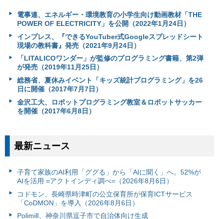
電事連、エネルギー・環境教育の小学生向け動画教材「THE
POWER OF ELECTRICITY」を公開（2022年1月24日）
インプレス、『できるYouTuber式Googleスプレッドシート
現場の教科書』発売（2021年9月24日）
「LITALICOワンダー」が監修のプログラミング書籍、第2弾
が発売（2019年11月25日）
総務省、夏休みイベント「キッズ統計プログラミング」を26
日に開催（2017年7月7日）
金沢工大、ロボットプログラミング教室＆ロボットサッカー
を開催（2017年6月8日）
最新ニュース
子育て家族のAI利用「ググる」から「AIに聞く」へ。52%が
AIを活用 =アクトインディ調べ=（2026年8月6日）
コドモン、長崎県時津町の公立保育所が保育ICTサービス
「CoDMON」を導入（2026年8月6日）
Polimill、神奈川県逗子市で自治体向け生成