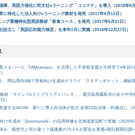
保障、英語力強化に旺文社eラーニング「ココマナ」を導入（2018年8月
界に特化した法人向けeラーニング教材を発売（2017年9月12日）
ニング業種特化型英語教材「飲食コース」を発売（2017年6月21日）
社設立し「英語応対能力検定」を来年3月に実施（2016年12月27日）
ス
育メタバース「FAMcampus」を活用した不登校支援が大府市で4年目
日）
ト、岡山県内3校で学校向け生成AIクラウド「スタディポケット」継続運用
搭載教材「ラインズeライブラリアドバンス」、鹿児島県霧島市の全小中学
7日）
援するAiCAN、新たに導入自治体が拡大 全国23自治体・65拠点に（20
自治体向け生成AI「QommonsAI」の活用研修を北海道新冠町で実施（2026年
み、親世代と何が違う？保護者の73.5％が変化を実感=朝日新聞社調べ=