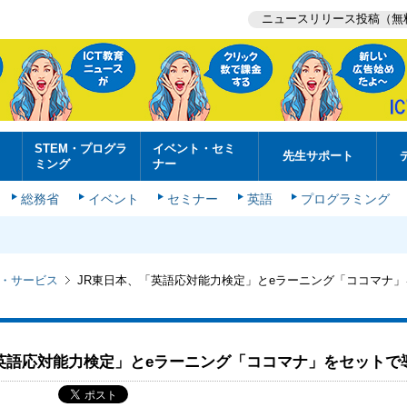
ニュースリリース投稿（無
STEM・プログラ
イベント・セミ
先生サポート
ミング
ナー
総務省
イベント
セミナー
英語
プログラミング
・サービス
JR東日本、「英語応対能力検定」とeラーニング「ココマナ
英語応対能力検定」とeラーニング「ココマナ」をセットで