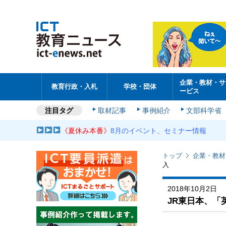
企業・教材・サ
教育行政・入札
学校・団体
ービス
注目タグ
取材記事
事例紹介
文部科学省
《夏休み本番》
8月のイベント、セミナー情報
トップ
企業・教材
入
2018年10月2日
JR東日本、「