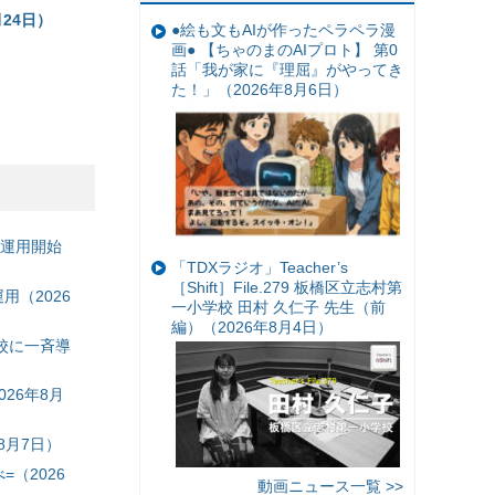
24日）
●絵も文もAIが作ったペラペラ漫
画● 【ちゃのまのAIプロト】 第0
話「我が家に『理屈』がやってき
た！」（2026年8月6日）
の運用開始
「TDXラジオ」Teacher’s
［Shift］File.279 板橋区立志村第
（2026
一小学校 田村 久仁子 先生（前
編）（2026年8月4日）
校に一斉導
26年8月
8月7日）
（2026
動画ニュース一覧 >>