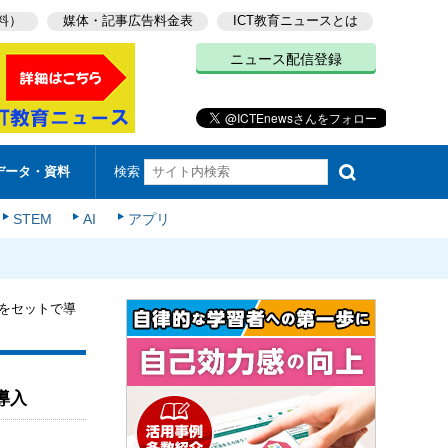
料）
媒体・記事広告料金表
ICT教育ニュースとは
ニュース配信登録
検索
データ・資料
STEM
AI
アプリ
」をセットで導
導入