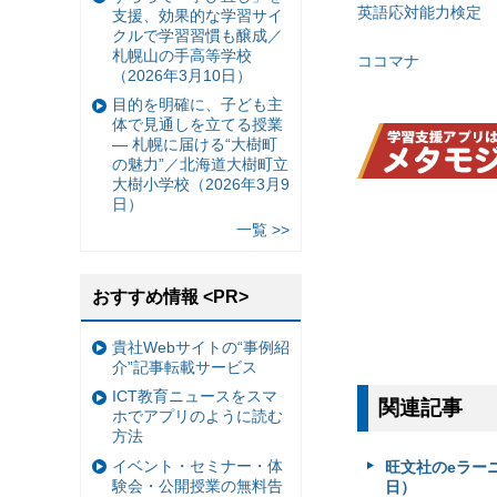
英語応対能力検定
支援、効果的な学習サイ
クルで学習習慣も醸成／
札幌山の手高等学校
ココマナ
（2026年3月10日）
目的を明確に、子ども主
体で見通しを立てる授業
— 札幌に届ける“大樹町
の魅力”／北海道大樹町立
大樹小学校（2026年3月9
日）
一覧 >>
おすすめ情報 <PR>
貴社Webサイトの“事例紹
介”記事転載サービス
ICT教育ニュースをスマ
関連記事
ホでアプリのように読む
方法
イベント・セミナー・体
旺文社のeラー
験会・公開授業の無料告
日）