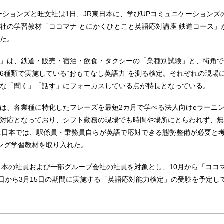
ーションズと旺文社は1日、JR東日本に、学びUPコミュニケーションズ
社の学習教材「ココマナ とにかくひとこと英語応対講座 鉄道コース」
た。
」は、鉄道・販売・宿泊・飲食・タクシーの「業種別試験」と、街角で
6種類で実施している“おもてなし英語力”を測る検定。それぞれの現場
な「聞く」「話す」にフォーカスしている点が特長となっている。
は、各業種に特化したフレーズを最短2カ月で学べる法人向けeラーニ
対応となっており、シフト勤務の現場でも時間や場所にとらわれず、無
東日本では、駅係員・乗務員自らが英語で応対できる態勢整備が必要と
ング学習教材を取り入れた。
日本の社員および一部グループ会社の社員を対象とし、10月から「ココ
0日から3月15日の期間に実施する「英語応対能力検定」の受験を予定し