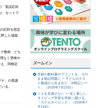
の「英語応対
が、セットで
の応対を想定
に即した場面
ング教材。どち
理なく受検や
ズームイン
考え、同検定
学校の教科書やプリントを、その
まま暗記問題に ─ 子どものテス
マナ」の受講
ト勉強から生まれた「AI暗記シー
ている。
ト」（2026年7月23日）
ミスを見逃さない ー 全く新しい
タイピング学習を学校へ届ける。
「カケルタイピング」（2026年7
月14日）