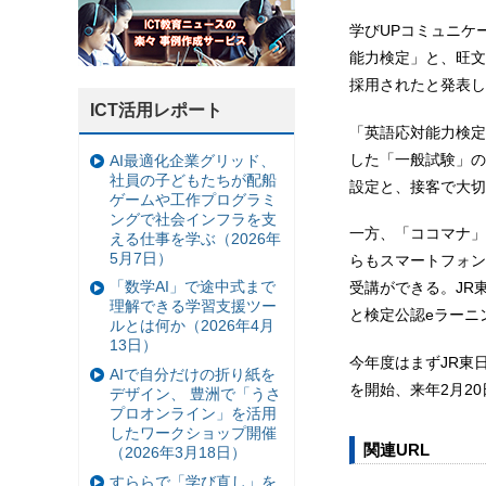
学びUPコミュニケ
能力検定」と、旺文
採用されたと発表し
ICT活用レポート
「英語応対能力検定
した「一般試験」の
AI最適化企業グリッド、
社員の子どもたちが配船
設定と、接客で大切
ゲームや工作プログラミ
ングで社会インフラを支
一方、「ココマナ」
える仕事を学ぶ（2026年
5月7日）
らもスマートフォン
「数学AI」で途中式まで
受講ができる。JR
理解できる学習支援ツー
と検定公認eラーニ
ルとは何か（2026年4月
13日）
今年度はまずJR東
AIで自分だけの折り紙を
を開始、来年2月2
デザイン、 豊洲で「うさ
プロオンライン」を活用
したワークショップ開催
関連URL
（2026年3月18日）
すららで「学び直し」を