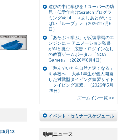
遊びの中に学びを！ユーバーの幼
児・低学年向けScratchプログラ
ミングVol.4 ＜あしあとがいっ
ぱい『ループ』＞（2026年7月6
日）
「あそぶ＋学ぶ」が反復学習のエ
ンジンに ─ アニメーション監督
がAIと挑む、広告・ログインなし
の教育ゲームポータル「NOA
Games」（2026年6月4日）
「遊んでいたら自然と速くなる」
を学校へ ─ 大学1年生が個人開発
した対戦型タイピング練習サイト
「タイピング無双」（2026年5月
29日）
ズームイン一覧 >>
イベント・セミナースケジュール
5月13
動画ニュース