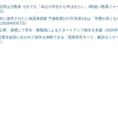
I活用は少数派-それでも「AIは小学生から学ばせたい」8割超 =塾選ジャ
7日）
学に進学させたい保護者調査 予備校選びの不安第1位は「学費が高くな
2026年8月7日）
公庫、連携して学生・教職員によるスタートアップ創出を支援（2026年
と児童生徒役に分かれて操作を体験できる「授業研究モード」解説セミナー
日）