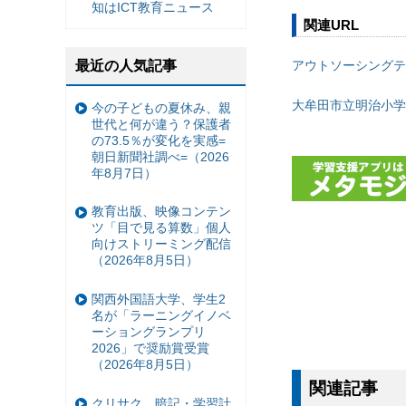
知はICT教育ニュース
関連URL
アウトソーシングテ
最近の人気記事
大牟田市立明治小学
今の子どもの夏休み、親
世代と何が違う？保護者
の73.5％が変化を実感=
朝日新聞社調べ=（2026
年8月7日）
教育出版、映像コンテン
ツ「目で見る算数」個人
向けストリーミング配信
（2026年8月5日）
関西外国語大学、学生2
名が「ラーニングイノベ
ーショングランプリ
2026」で奨励賞受賞
（2026年8月5日）
関連記事
クリサク、暗記・学習計