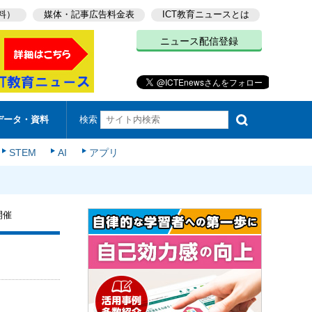
料）
媒体・記事広告料金表
ICT教育ニュースとは
ニュース配信登録
検索
データ・資料
STEM
AI
アプリ
開催