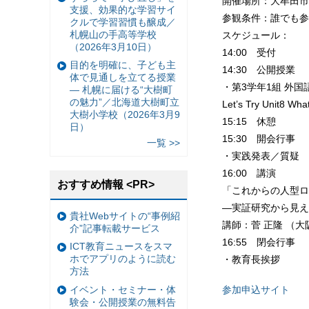
開催場所：大牟田市
支援、効果的な学習サイ
参観条件：誰でも参
クルで学習習慣も醸成／
札幌山の手高等学校
スケジュール：
（2026年3月10日）
14:00 受付
目的を明確に、子ども主
14:30 公開授業
体で見通しを立てる授業
・第3学年1組 外国
— 札幌に届ける“大樹町
の魅力”／北海道大樹町立
Let’s Try Unit8 
大樹小学校（2026年3月9
15:15 休憩
日）
15:30 開会行事
一覧 >>
・実践発表／質疑
16:00 講演
おすすめ情報 <PR>
「これからの人型ロ
―実証研究から見え
貴社Webサイトの“事例紹
講師：菅 正隆 （
介”記事転載サービス
16:55 閉会行事
ICT教育ニュースをスマ
ホでアプリのように読む
・教育長挨拶
方法
イベント・セミナー・体
参加申込サイト
験会・公開授業の無料告