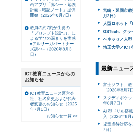
画アプリ「赤シート勉強
計画 - 暗記ノート」提供
宮崎・延岡市教委
開始（2026年8月7日）
月2日）
人型ロボット「N
教員の約7割が生徒の
OSTech、ク
「プロンプト設計力」に
よる学びの深まりを実感
ベネッセ／人型ロ
=アルサーガパートナー
埼玉大学／ICT
ズ調べ=（2026年8月3
日）
最新ニュー
ICT教育ニュースからの
お知らせ
富⼠ソフト、教
（2026年8月7
ICT教育ニュース運営会
スタディポケッ
社、社名変更および代表
年8月7日）
者変更のお知らせ（2025
年7月1日）
AI 型ドリル
お知らせ一覧 >>
入（2026年8月
児童虐待対応を支
7日）