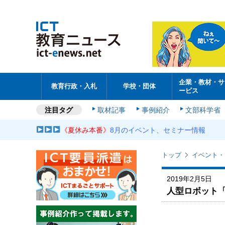
企業・教材・サ
教育行政・入札
学校・団体
ービス
注目タグ
取材記事
事例紹介
文部科学省
《夏休み本番》
8月のイベント、セミナー情報
トップ
イベント・
2019年2月5日
人型ロボット「