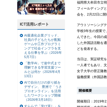
福岡県大牟田市立明
フィールディングと
会を、2月22日に
ICT活用レポート
アウトソーシングテ
学校3年生の授業で
AI最適化企業グリッド、
んできた。今回の成
社員の子どもたちが配船
した外国語活動を通
ゲームや工作プログラミ
ングで社会インフラを支
どを発表する。
える仕事を学ぶ（2026年
5月7日）
当日は、実証研究を
「数学AI」で途中式まで
一人者でもあり、文
理解できる学習支援ツー
女子大学の菅正隆教
ルとは何か（2026年4月
13日）
協働授業（外国語教
AIで自分だけの折り紙を
デザイン、 豊洲で「うさ
開催概要
プロオンライン」を活用
したワークショップ開催
（2026年3月18日）
開催期日：2019年
すららで「学び直し」を