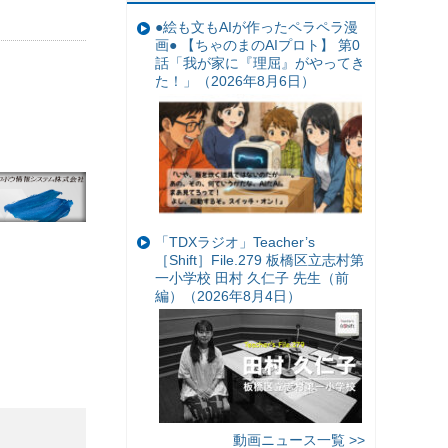
●絵も文もAIが作ったペラペラ漫
画● 【ちゃのまのAIプロト】 第0
話「我が家に『理屈』がやってき
た！」（2026年8月6日）
「TDXラジオ」Teacher’s
［Shift］File.279 板橋区立志村第
一小学校 田村 久仁子 先生（前
編）（2026年8月4日）
動画ニュース一覧 >>