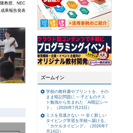
隆教授、NEC
る成果報告発表
ズームイン
学校の教科書やプリントを、その
まま暗記問題に ─ 子どものテス
ト勉強から生まれた「AI暗記シー
ト」（2026年7月23日）
ミスを見逃さない ー 全く新しい
タイピング学習を学校へ届ける。
「カケルタイピング」（2026年7
月14日）