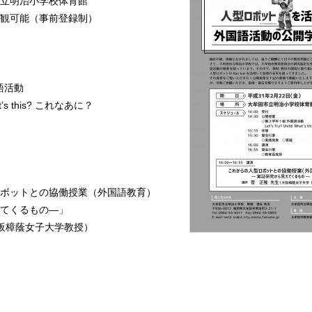
立明治小学校体育館
観可能（事前登録制）
語活動
What’s this? これなあに？
ボットとの協働授業（外国語教育）
てくるもの―」
大阪樟蔭女子大学教授）