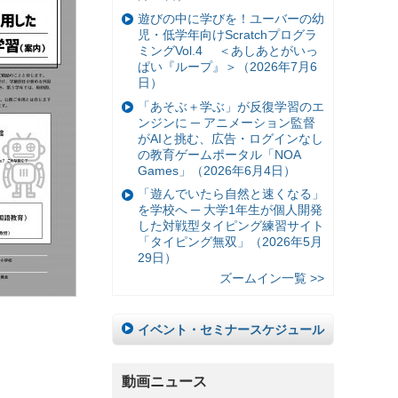
遊びの中に学びを！ユーバーの幼
児・低学年向けScratchプログラ
ミングVol.4 ＜あしあとがいっ
ぱい『ループ』＞（2026年7月6
日）
「あそぶ＋学ぶ」が反復学習のエ
ンジンに ─ アニメーション監督
がAIと挑む、広告・ログインなし
の教育ゲームポータル「NOA
Games」（2026年6月4日）
「遊んでいたら自然と速くなる」
を学校へ ─ 大学1年生が個人開発
した対戦型タイピング練習サイト
「タイピング無双」（2026年5月
29日）
ズームイン一覧 >>
イベント・セミナースケジュール
動画ニュース