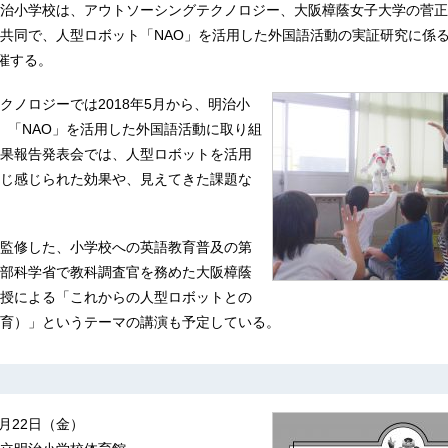
治小学校は、アウトソーシングテクノロジー、大阪樟蔭女子大学の菅正
共同で、人型ロボット「NAO」を活用した外国語活動の実証研究に係
開催する。
クノロジーでは2018年5月から、明治小
、「NAO」を活用した外国語活動に取り組
果報告発表会では、人型ロボットを活用
じ感じられた効果や、見えてきた課題な
監修した、小学校への英語教育普及の第
部科学省で教科調査官を務めた大阪樟蔭
授による「これからの人型ロボットとの
育）」というテーマの講演も予定している。
2月22日（金）