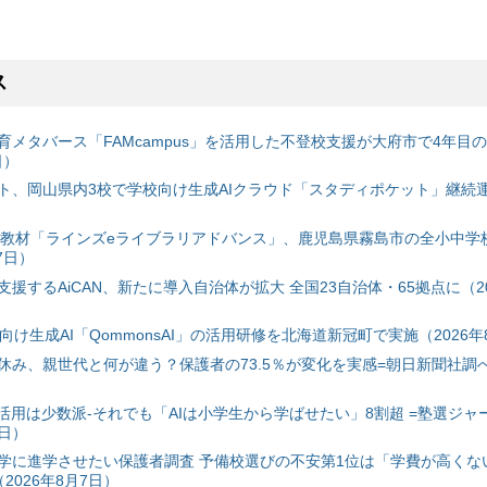
ス
育メタバース「FAMcampus」を活用した不登校支援が大府市で4年目
日）
ト、岡山県内3校で学校向け生成AIクラウド「スタディポケット」継続運用
搭載教材「ラインズeライブラリアドバンス」、鹿児島県霧島市の全小中学
7日）
援するAiCAN、新たに導入自治体が拡大 全国23自治体・65拠点に（20
自治体向け生成AI「QommonsAI」の活用研修を北海道新冠町で実施（2026年
み、親世代と何が違う？保護者の73.5％が変化を実感=朝日新聞社調べ=
I活用は少数派-それでも「AIは小学生から学ばせたい」8割超 =塾選ジャ
7日）
学に進学させたい保護者調査 予備校選びの不安第1位は「学費が高くな
2026年8月7日）