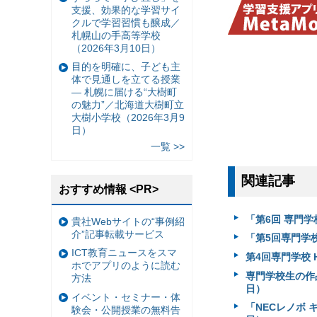
支援、効果的な学習サイ
クルで学習習慣も醸成／
札幌山の手高等学校
（2026年3月10日）
目的を明確に、子ども主
体で見通しを立てる授業
— 札幌に届ける“大樹町
の魅力”／北海道大樹町立
大樹小学校（2026年3月9
日）
一覧 >>
関連記事
おすすめ情報 <PR>
「第6回 専門学
貴社Webサイトの“事例紹
介”記事転載サービス
「第5回専門学校
ICT教育ニュースをスマ
第4回専門学校 
ホでアプリのように読む
専門学校生の作品
方法
日）
イベント・セミナー・体
「NECレノボ 
験会・公開授業の無料告