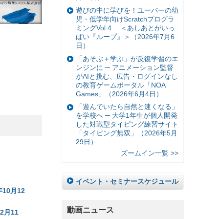
遊びの中に学びを！ユーバーの幼
児・低学年向けScratchプログラ
ミングVol.4 ＜あしあとがいっ
ぱい『ループ』＞（2026年7月6
日）
「あそぶ＋学ぶ」が反復学習のエ
ンジンに ─ アニメーション監督
がAIと挑む、広告・ログインなし
の教育ゲームポータル「NOA
Games」（2026年6月4日）
「遊んでいたら自然と速くなる」
を学校へ ─ 大学1年生が個人開発
した対戦型タイピング練習サイト
「タイピング無双」（2026年5月
29日）
ズームイン一覧 >>
イベント・セミナースケジュール
10月12
動画ニュース
2月11