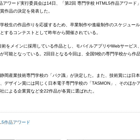
作品アワード実行委員会は14日、「第2回 専門学校 HTML5作品アワー
賞作品の決定を発表した。
学校生の作品作りを応援するため、卒業制作や進級制作のスケジュール
とするコンテストとして昨年から開催されている。
5技術をメインに採用している作品とし、モバイルアプリやWebサービス、
が可能となっている。2回目となる今回は、全国9校の専門学校から作
静岡産業技術専門学校の「パク識」が決定した。また、技術賞には日本
、デザイン賞には同じく日本電子専門学校の「TASMON」、そのほか
社による企業賞など全22作品が各賞に選ばれた。
L5作品アワード