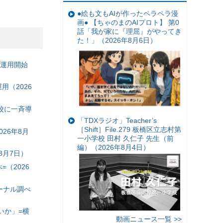
●絵も文もAIが作ったペラペラ漫
画● 【ちゃのまのAIプロト】 第0
話「我が家に『理屈』がやってき
た！」（2026年8月6日）
の運用開始
（2026
校に一斉導
「TDXラジオ」Teacher’s
［Shift］File.279 板橋区立志村第
26年8月
一小学校 田村 久仁子 先生（前
編）（2026年8月4日）
8月7日）
（2026
ーナル調べ
いか」=横
動画ニュース一覧 >>