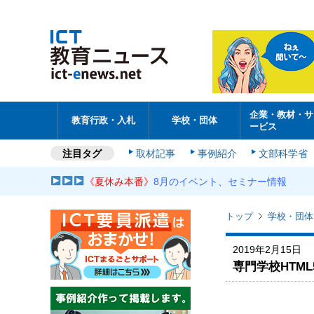
企業・教材・サ
教育行政・入札
学校・団体
ービス
注目タグ
取材記事
事例紹介
文部科学省
《夏休み本番》
8月のイベント、セミナー情報
トップ
学校・団体
2019年2月15日
専門学校HTM