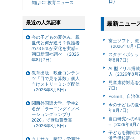
日）
知はICT教育ニュース
最近の人気記事
最新ニュー
今の子どもの夏休み、親
富⼠ソフト、教
世代と何が違う？保護者
（2026年8月7
の73.5％が変化を実感=
朝日新聞社調べ=（2026
スタディポケッ
年8月7日）
年8月7日）
AI 型ドリル
教育出版、映像コンテン
入（2026年8月
ツ「目で見る算数」個人
児童虐待対応を支
向けストリーミング配信
7日）
（2026年8月5日）
Polimill、
関西外国語大学、学生2
今の子どもの夏休
名が「ラーニングイノベ
年8月7日）
ーショングランプリ
自由研究へのA
2026」で奨励賞受賞
=（2026年8月
（2026年8月5日）
子どもを難関大
浜予備校調べ=（
クリサク、暗記・学習計