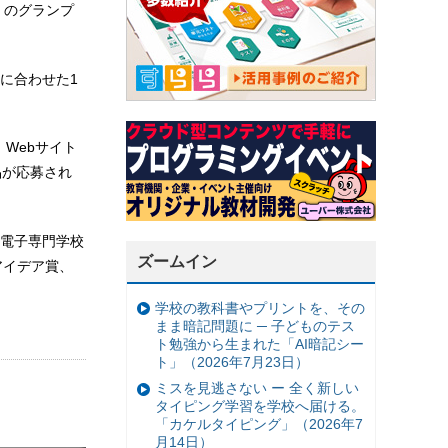
ド」のグランプ
に合わせた1
Webサイト
品が応募され
電子専門学校
ズームイン
アイデア賞、
学校の教科書やプリントを、その
まま暗記問題に ─ 子どものテス
ト勉強から生まれた「AI暗記シー
ト」（2026年7月23日）
ミスを見逃さない ー 全く新しい
タイピング学習を学校へ届ける。
「カケルタイピング」（2026年7
月14日）