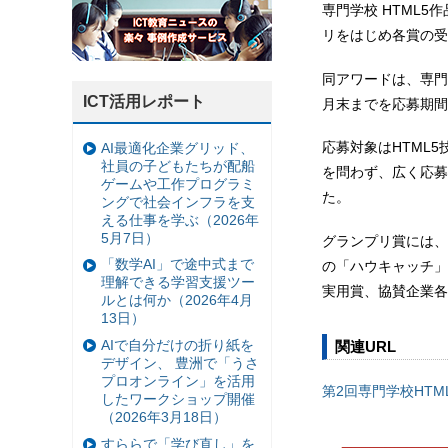
専門学校 HTML5
リをはじめ各賞の受
同アワードは、専門
ICT活用レポート
月末までを応募期間
応募対象はHTML
AI最適化企業グリッド、
社員の子どもたちが配船
を問わず、広く応募
ゲームや工作プログラミ
た。
ングで社会インフラを支
える仕事を学ぶ（2026年
5月7日）
グランプリ賞には、
「数学AI」で途中式まで
の「ハウキャッチ」
理解できる学習支援ツー
実用賞、協賛企業各
ルとは何か（2026年4月
13日）
AIで自分だけの折り紙を
関連URL
デザイン、 豊洲で「うさ
プロオンライン」を活用
第2回専門学校HTM
したワークショップ開催
（2026年3月18日）
すららで「学び直し」を