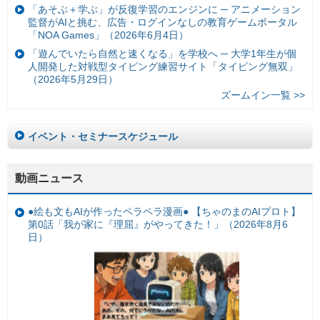
「あそぶ＋学ぶ」が反復学習のエンジンに ─ アニメーション
監督がAIと挑む、広告・ログインなしの教育ゲームポータル
「NOA Games」（2026年6月4日）
「遊んでいたら自然と速くなる」を学校へ ─ 大学1年生が個
人開発した対戦型タイピング練習サイト「タイピング無双」
（2026年5月29日）
ズームイン一覧 >>
イベント・セミナースケジュール
動画ニュース
●絵も文もAIが作ったペラペラ漫画● 【ちゃのまのAIプロト】
第0話「我が家に『理屈』がやってきた！」（2026年8月6
日）