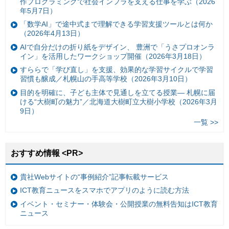
作プログラミングで社会インフラを支える仕事を学ぶ（2026
年5月7日）
「数学AI」で途中式まで理解できる学習支援ツールとは何か
（2026年4月13日）
AIで自分だけの折り紙をデザイン、 豊洲で「うさプロオンラ
イン」を活用したワークショップ開催（2026年3月18日）
すららで「学び直し」を支援、効果的な学習サイクルで学習
習慣も醸成／札幌山の手高等学校（2026年3月10日）
目的を明確に、子ども主体で見通しを立てる授業— 札幌に届
ける“大樹町の魅力”／北海道大樹町立大樹小学校（2026年3月
9日）
一覧 >>
おすすめ情報 <PR>
貴社Webサイトの“事例紹介”記事転載サービス
ICT教育ニュースをスマホでアプリのように読む方法
イベント・セミナー・体験会・公開授業の無料告知はICT教育
ニュース