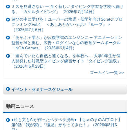
ミスを見逃さない ー 全く新しいタイピング学習を学校へ届け
る。「カケルタイピング」（2026年7月14日）
遊びの中に学びを！ユーバーの幼児・低学年向けScratchプロ
グラミングVol.4 ＜あしあとがいっぱい『ループ』＞
（2026年7月6日）
「あそぶ＋学ぶ」が反復学習のエンジンに ─ アニメーション
監督がAIと挑む、広告・ログインなしの教育ゲームポータル
「NOA Games」（2026年6月4日）
「遊んでいたら自然と速くなる」を学校へ ─ 大学1年生が個
人開発した対戦型タイピング練習サイト「タイピング無双」
（2026年5月29日）
ズームイン一覧 >>
イベント・セミナースケジュール
動画ニュース
●絵も文もAIが作ったペラペラ漫画● 【ちゃのまのAIプロト】
第0話「我が家に『理屈』がやってきた！」（2026年8月6