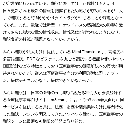
が定常的に行われている。翻訳に際しては、正確性はもとより、
日々更新される最新の情報を把握するため速さが求められるが、人
手で翻訳すると時間がかかりタイムラグが生じることが課題となっ
ていた。また、最近では新型コロナウイルスの感染拡大の影響を受
けてさらに膨大な量の情報収集、情報発信が行われるようになり、
翻訳負荷の軽減が課題となっているという。
みらい翻訳が法人向けに提供している Mirai Translatorは、高精度の
多言語翻訳、PDF などファイルを丸ごと翻訳する機能や使いやすい
画面設計などを特徴としており医療従事者の課題解決への貢献が期
待されていたが、従来は医療従事者向けの利用形態に即したプラ
ン、提供チャネルがなく、提供できていなかった。
みらい翻訳は、日本の医師のうち9割にあたる29万人が会員登録す
る医療従事者専門サイト「m3.com」においてm3.com会員向けに同
サービスを提供すると共に、法務・財務や製薬業界向けに専門特化
した翻訳エンジンを開発してきたノウハウを活かし、医療従事者の
翻訳シーンに最適なAI翻訳の開発に取り組む。