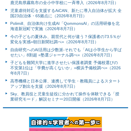
鹿児島県霧島市の全小中学校に一斉導入（2026年8月7日）
児童虐待対応を支援するAiCAN、新たに導入自治体が拡大 全
国23自治体・65拠点に（2026年8月7日）
Polimill、自治体向け生成AI「QommonsAI」の活用研修を北
海道新冠町で実施（2026年8月7日）
今の子どもの夏休み、親世代と何が違う？保護者の73.5％が
変化を実感=朝日新聞社調べ=（2026年8月7日）
自由研究へのAI活用は少数派-それでも「AIは小学生から学ば
せたい」8割超 =塾選ジャーナル調べ=（2026年8月7日）
子どもを難関大学に進学させたい保護者調査 予備校選びの
不安第1位は「学費が高くないか」=横浜予備校調べ=（2026
年8月7日）
高専機構と日本公庫、連携して学生・教職員によるスタート
アップ創出を支援（2026年8月7日）
Sky、教員役と児童生徒役に分かれて操作を体験できる「授
業研究モード」解説セミナー20日開催（2026年8月7日）