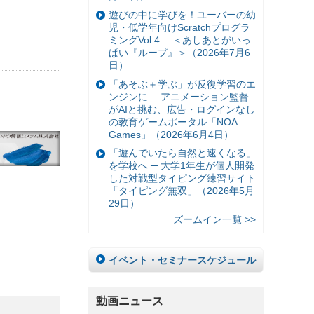
遊びの中に学びを！ユーバーの幼
児・低学年向けScratchプログラ
ミングVol.4 ＜あしあとがいっ
ぱい『ループ』＞（2026年7月6
日）
「あそぶ＋学ぶ」が反復学習のエ
ンジンに ─ アニメーション監督
がAIと挑む、広告・ログインなし
の教育ゲームポータル「NOA
Games」（2026年6月4日）
「遊んでいたら自然と速くなる」
を学校へ ─ 大学1年生が個人開発
した対戦型タイピング練習サイト
「タイピング無双」（2026年5月
29日）
ズームイン一覧 >>
イベント・セミナースケジュール
動画ニュース