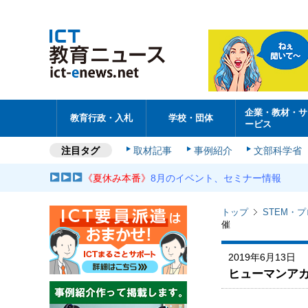
企業・教材・サ
教育行政・入札
学校・団体
ービス
注目タグ
取材記事
事例紹介
文部科学省
《夏休み本番》
8月のイベント、セミナー情報
トップ
STEM・
催
2019年6月13日
ヒューマンアカ