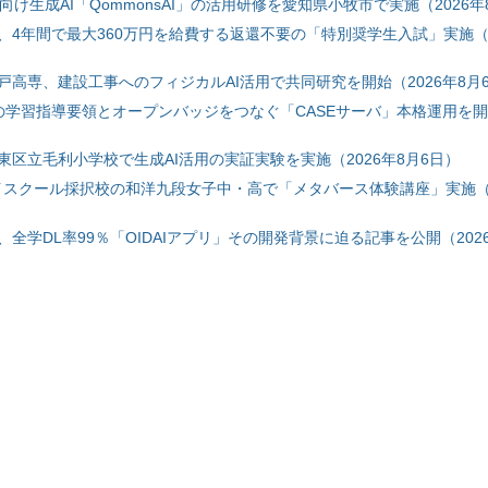
自治体向け生成AI「QommonsAI」の活用研修を愛知県小牧市で実施（2026年
、4年間で最大360万円を給費する返還不要の「特別奨学生入試」実施（2
戸高専、建設工事へのフィジカルAI活用で共同研究を開始（2026年8月
初の学習指導要領とオープンバッジをつなぐ「CASEサーバ」本格運用を開始
東区立毛利小学校で生成AI活用の実証実験を実施（2026年8月6日）
ハイスクール採択校の和洋九段女子中・高で「メタバース体験講座」実施（2
全学DL率99％「OIDAIアプリ」その開発背景に迫る記事を公開（2026