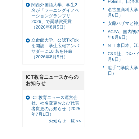
Polimill、
関西外国語大学、学生2
名古屋商科大学
名が「ラーニングイノベ
月6日）
ーショングランプリ
2026」で奨励賞受賞
安藤ハザマと神
（2026年8月5日）
ACPA、国内
年8月6日）
立命館大学、公認TikTok
NTT東日本、江
を開設 学生広報アンバ
サダーに18 名を任命
C&R社、DX
（2026年8月5日）
月6日）
追手門学院大学、
日）
ICT教育ニュースからの
お知らせ
ICT教育ニュース運営会
社、社名変更および代表
者変更のお知らせ（2025
年7月1日）
お知らせ一覧 >>