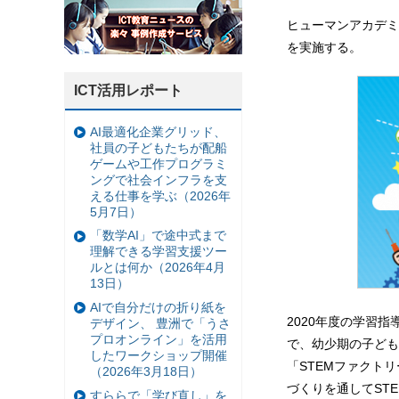
ヒューマンアカデミ
を実施する。
ICT活用レポート
AI最適化企業グリッド、
社員の子どもたちが配船
ゲームや工作プログラミ
ングで社会インフラを支
える仕事を学ぶ（2026年
5月7日）
「数学AI」で途中式まで
理解できる学習支援ツー
ルとは何か（2026年4月
13日）
AIで自分だけの折り紙を
2020年度の学習
デザイン、 豊洲で「うさ
プロオンライン」を活用
で、幼少期の子ども
したワークショップ開催
「STEMファクト
（2026年3月18日）
づくりを通してST
すららで「学び直し」を