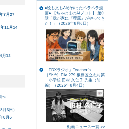
●絵も文もAIが作ったペラペラ漫
画● 【ちゃのまのAIプロト】 第0
7月27
話「我が家に『理屈』がやってき
た！」（2026年8月6日）
11月14
）
月12
「TDXラジオ」Teacher’s
［Shift］File.279 板橋区立志村第
一小学校 田村 久仁子 先生（前
編）（2026年8月4日）
調べ
8月6日）
年8月6
動画ニュース一覧 >>