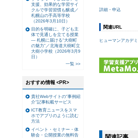
支援、効果的な学習サイ
詳細・申込
クルで学習習慣も醸成／
札幌山の手高等学校
（2026年3月10日）
関連URL
目的を明確に、子ども主
体で見通しを立てる授業
— 札幌に届ける“大樹町
ヒューマンアカデミ
の魅力”／北海道大樹町立
大樹小学校（2026年3月9
日）
一覧 >>
おすすめ情報 <PR>
貴社Webサイトの“事例紹
介”記事転載サービス
ICT教育ニュースをスマ
ホでアプリのように読む
方法
イベント・セミナー・体
験会・公開授業の無料告
関連記事