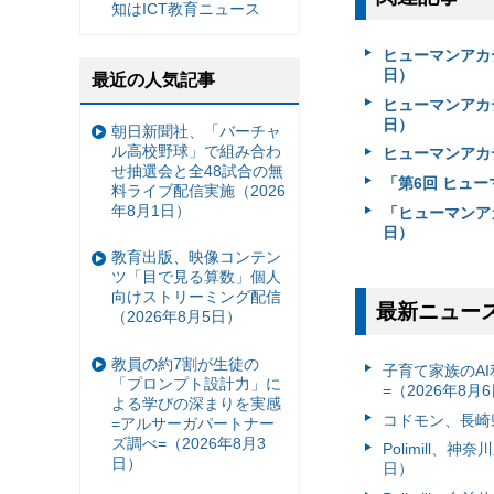
知はICT教育ニュース
ヒューマンアカ
日）
最近の人気記事
ヒューマンアカ
日）
朝日新聞社、「バーチャ
ル高校野球」で組み合わ
ヒューマンアカ
せ抽選会と全48試合の無
「第6回 ヒュー
料ライブ配信実施（2026
年8月1日）
「ヒューマンア
日）
教育出版、映像コンテン
ツ「目で見る算数」個人
向けストリーミング配信
最新ニュー
（2026年8月5日）
教員の約7割が生徒の
子育て家族のAI
「プロンプト設計力」に
=（2026年8月
よる学びの深まりを実感
コドモン、長崎県
=アルサーガパートナー
ズ調べ=（2026年8月3
Polimill、
日）
日）