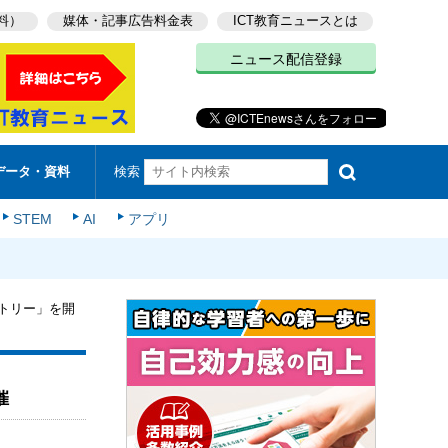
料）
媒体・記事広告料金表
ICT教育ニュースとは
ニュース配信登録
検索
データ・資料
STEM
AI
アプリ
トリー」を開
催