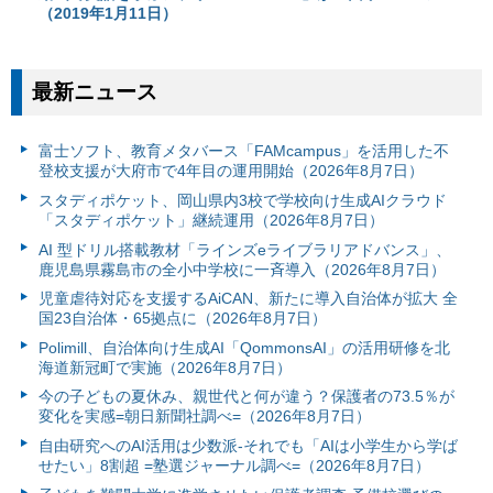
（2019年1月11日）
最新ニュース
富⼠ソフト、教育メタバース「FAMcampus」を活用した不
登校支援が大府市で4年目の運用開始（2026年8月7日）
スタディポケット、岡山県内3校で学校向け生成AIクラウド
「スタディポケット」継続運用（2026年8月7日）
AI 型ドリル搭載教材「ラインズeライブラリアドバンス」、
鹿児島県霧島市の全小中学校に一斉導入（2026年8月7日）
児童虐待対応を支援するAiCAN、新たに導入自治体が拡大 全
国23自治体・65拠点に（2026年8月7日）
Polimill、自治体向け生成AI「QommonsAI」の活用研修を北
海道新冠町で実施（2026年8月7日）
今の子どもの夏休み、親世代と何が違う？保護者の73.5％が
変化を実感=朝日新聞社調べ=（2026年8月7日）
自由研究へのAI活用は少数派-それでも「AIは小学生から学ば
せたい」8割超 =塾選ジャーナル調べ=（2026年8月7日）