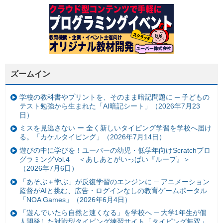
ズームイン
学校の教科書やプリントを、そのまま暗記問題に ─ 子どもの
テスト勉強から生まれた「AI暗記シート」（2026年7月23
日）
ミスを見逃さない ー 全く新しいタイピング学習を学校へ届け
る。「カケルタイピング」（2026年7月14日）
遊びの中に学びを！ユーバーの幼児・低学年向けScratchプロ
グラミングVol.4 ＜あしあとがいっぱい『ループ』＞
（2026年7月6日）
「あそぶ＋学ぶ」が反復学習のエンジンに ─ アニメーション
監督がAIと挑む、広告・ログインなしの教育ゲームポータル
「NOA Games」（2026年6月4日）
「遊んでいたら自然と速くなる」を学校へ ─ 大学1年生が個
人開発した対戦型タイピング練習サイト「タイピング無双」