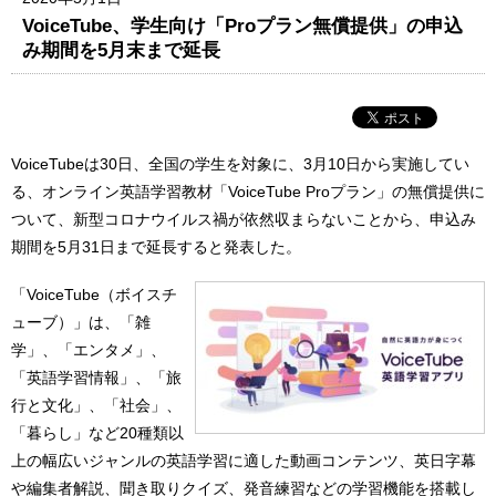
VoiceTube、学生向け「Proプラン無償提供」の申込
み期間を5月末まで延長
VoiceTubeは30日、全国の学生を対象に、3月10日から実施してい
る、オンライン英語学習教材「VoiceTube Proプラン」の無償提供に
ついて、新型コロナウイルス禍が依然収まらないことから、申込み
期間を5月31日まで延長すると発表した。
「VoiceTube（ボイスチ
ューブ）」は、「雑
学」、「エンタメ」、
「英語学習情報」、「旅
行と文化」、「社会」、
「暮らし」など20種類以
上の幅広いジャンルの英語学習に適した動画コンテンツ、英日字幕
や編集者解説、聞き取りクイズ、発音練習などの学習機能を搭載し