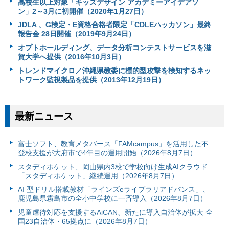
高校生以上対象「キッズデザイン アカデミーアイデアソ
ン」2～3月に初開催（2020年1月27日）
JDLA 、G検定・E資格合格者限定「CDLEハッカソン」最終
報告会 28日開催（2019年9月24日）
オプトホールディング、データ分析コンテストサービスを滋
賀大学へ提供（2016年10月3日）
トレンドマイクロ／沖縄県教委に標的型攻撃を検知するネッ
トワーク監視製品を提供（2013年12月19日）
最新ニュース
富⼠ソフト、教育メタバース「FAMcampus」を活用した不
登校支援が大府市で4年目の運用開始（2026年8月7日）
スタディポケット、岡山県内3校で学校向け生成AIクラウド
「スタディポケット」継続運用（2026年8月7日）
AI 型ドリル搭載教材「ラインズeライブラリアドバンス」、
鹿児島県霧島市の全小中学校に一斉導入（2026年8月7日）
児童虐待対応を支援するAiCAN、新たに導入自治体が拡大 全
国23自治体・65拠点に（2026年8月7日）