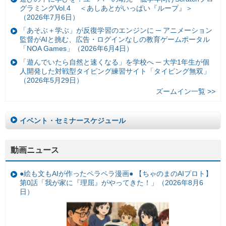
グラミングVol.4 ＜あしあとがいっぱい『ループ』＞
（2026年7月6日）
「あそぶ＋学ぶ」が反復学習のエンジンに ─ アニメーション
監督がAIと挑む、広告・ログインなしの教育ゲームポータル
「NOA Games」（2026年6月4日）
「遊んでいたら自然と速くなる」を学校へ ─ 大学1年生が個
人開発した対戦型タイピング練習サイト「タイピング無双」
（2026年5月29日）
ズームイン一覧 >>
イベント・セミナースケジュール
動画ニュース
●絵も文もAIが作ったペラペラ漫画● 【ちゃのまのAIプロト】
第0話「我が家に『理屈』がやってきた！」（2026年8月6
日）