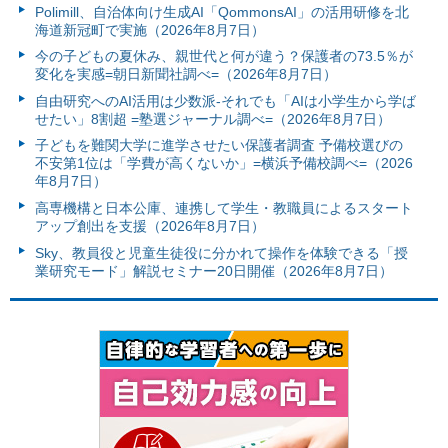
Polimill、自治体向け生成AI「QommonsAI」の活用研修を北
海道新冠町で実施（2026年8月7日）
今の子どもの夏休み、親世代と何が違う？保護者の73.5％が
変化を実感=朝日新聞社調べ=（2026年8月7日）
自由研究へのAI活用は少数派-それでも「AIは小学生から学ば
せたい」8割超 =塾選ジャーナル調べ=（2026年8月7日）
子どもを難関大学に進学させたい保護者調査 予備校選びの
不安第1位は「学費が高くないか」=横浜予備校調べ=（2026
年8月7日）
高専機構と日本公庫、連携して学生・教職員によるスタート
アップ創出を支援（2026年8月7日）
Sky、教員役と児童生徒役に分かれて操作を体験できる「授
業研究モード」解説セミナー20日開催（2026年8月7日）