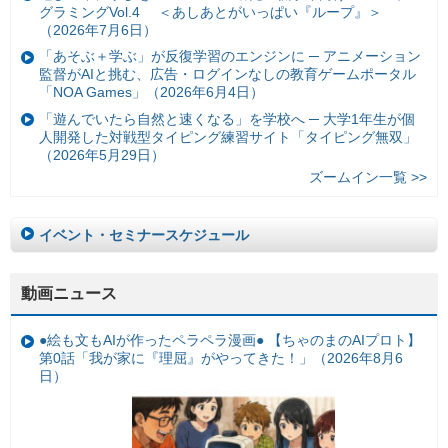
グラミングVol.4 ＜あしあとがいっぱい『ループ』＞
（2026年7月6日）
「あそぶ＋学ぶ」が反復学習のエンジンに ─ アニメーション
監督がAIと挑む、広告・ログインなしの教育ゲームポータル
「NOA Games」（2026年6月4日）
「遊んでいたら自然と速くなる」を学校へ ─ 大学1年生が個
人開発した対戦型タイピング練習サイト「タイピング無双」
（2026年5月29日）
ズームイン一覧 >>
イベント・セミナースケジュール
動画ニュース
●絵も文もAIが作ったペラペラ漫画● 【ちゃのまのAIプロト】
第0話「我が家に『理屈』がやってきた！」（2026年8月6
日）