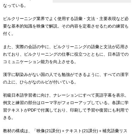
なっている。
ビルクリーニング業界でよく使用する語彙・文法・主要表現など必
要な基本的知識を映像で解説。その内容を定着させるための練習も
付く。
また、実際の会話の中に、ビルクリーニングの語彙と文法が応用さ
れており、ビルクリーニングの仕事に役立つとともに、日本語での
コミュニケーション能力を向上させる。
漢字に馴染みがない国の人でも勉強ができるように、すべての漢字
の上に、ひらがなのルビが付いている。
初級日本語学習者に向け、ナレーションにすべて英語字幕を表示。
例文と練習の部分はローマ字がフォローアップしている。各課に学
習テキストがPDFで付属しており、印刷して予習や復習にも利用で
きる。
教材の構成は、「映像(21課分)＋テキスト(21課分)＋補充語彙リス