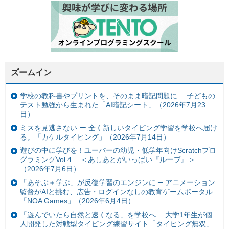
ズームイン
学校の教科書やプリントを、そのまま暗記問題に ─ 子どもの
テスト勉強から生まれた「AI暗記シート」（2026年7月23
日）
ミスを見逃さない ー 全く新しいタイピング学習を学校へ届け
る。「カケルタイピング」（2026年7月14日）
遊びの中に学びを！ユーバーの幼児・低学年向けScratchプロ
グラミングVol.4 ＜あしあとがいっぱい『ループ』＞
（2026年7月6日）
「あそぶ＋学ぶ」が反復学習のエンジンに ─ アニメーション
監督がAIと挑む、広告・ログインなしの教育ゲームポータル
「NOA Games」（2026年6月4日）
「遊んでいたら自然と速くなる」を学校へ ─ 大学1年生が個
人開発した対戦型タイピング練習サイト「タイピング無双」