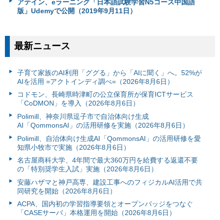
アテイン、eラーニング「日本語試験学習N5コース中国語
版」Udemyで公開（2019年9月11日）
最新ニュース
子育て家族のAI利用「ググる」から「AIに聞く」へ。52%が
AIを活用 =アクトインディ調べ=（2026年8月6日）
コドモン、長崎県時津町の公立保育所が保育ICTサービス
「CoDMON」を導入（2026年8月6日）
Polimill、神奈川県逗子市で自治体向け生成
AI「QommonsAI」の活用研修を実施（2026年8月6日）
Polimill、自治体向け生成AI「QommonsAI」の活用研修を愛
知県小牧市で実施（2026年8月6日）
名古屋商科大学、4年間で最大360万円を給費する返還不要
の「特別奨学生入試」実施（2026年8月6日）
安藤ハザマと神戸高専、建設工事へのフィジカルAI活用で共
同研究を開始（2026年8月6日）
ACPA、国内初の学習指導要領とオープンバッジをつなぐ
「CASEサーバ」本格運用を開始（2026年8月6日）