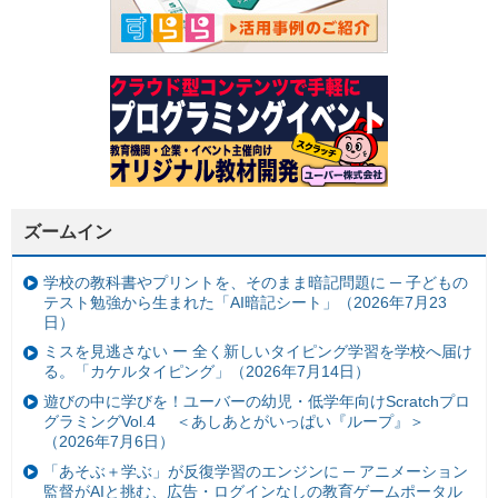
ズームイン
学校の教科書やプリントを、そのまま暗記問題に ─ 子どもの
テスト勉強から生まれた「AI暗記シート」（2026年7月23
日）
ミスを見逃さない ー 全く新しいタイピング学習を学校へ届け
る。「カケルタイピング」（2026年7月14日）
遊びの中に学びを！ユーバーの幼児・低学年向けScratchプロ
グラミングVol.4 ＜あしあとがいっぱい『ループ』＞
（2026年7月6日）
「あそぶ＋学ぶ」が反復学習のエンジンに ─ アニメーション
監督がAIと挑む、広告・ログインなしの教育ゲームポータル