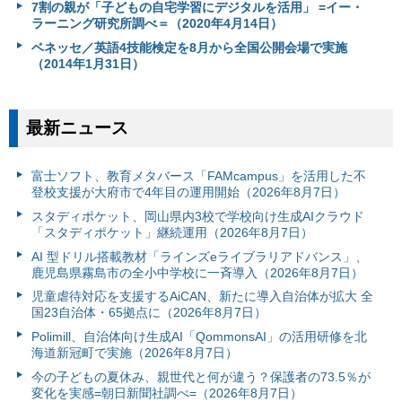
7割の親が「子どもの自宅学習にデジタルを活用」 =イー・
ラーニング研究所調べ＝（2020年4月14日）
ベネッセ／英語4技能検定を8月から全国公開会場で実施
（2014年1月31日）
最新ニュース
富⼠ソフト、教育メタバース「FAMcampus」を活用した不
登校支援が大府市で4年目の運用開始（2026年8月7日）
スタディポケット、岡山県内3校で学校向け生成AIクラウド
「スタディポケット」継続運用（2026年8月7日）
AI 型ドリル搭載教材「ラインズeライブラリアドバンス」、
鹿児島県霧島市の全小中学校に一斉導入（2026年8月7日）
児童虐待対応を支援するAiCAN、新たに導入自治体が拡大 全
国23自治体・65拠点に（2026年8月7日）
Polimill、自治体向け生成AI「QommonsAI」の活用研修を北
海道新冠町で実施（2026年8月7日）
今の子どもの夏休み、親世代と何が違う？保護者の73.5％が
変化を実感=朝日新聞社調べ=（2026年8月7日）