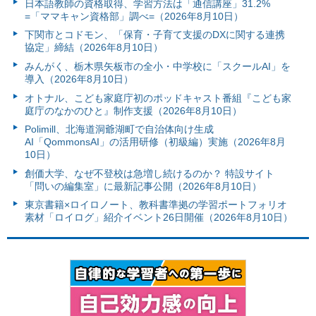
日本語教師の資格取得、学習方法は「通信講座」31.2%
=「ママキャン資格部」調べ=（2026年8月10日）
下関市とコドモン、「保育・子育て支援のDXに関する連携
協定」締結（2026年8月10日）
みんがく、栃木県矢板市の全小・中学校に「スクールAI」を
導入（2026年8月10日）
オトナル、こども家庭庁初のポッドキャスト番組『こども家
庭庁のなかのひと』制作支援（2026年8月10日）
Polimill、北海道洞爺湖町で自治体向け生成
AI「QommonsAI」の活用研修（初級編）実施（2026年8月
10日）
創価大学、なぜ不登校は急増し続けるのか？ 特設サイト
「問いの編集室」に最新記事公開（2026年8月10日）
東京書籍×ロイロノート、教科書準拠の学習ポートフォリオ
素材「ロイログ」紹介イベント26日開催（2026年8月10日）