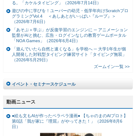
る。「カケルタイピング」（2026年7月14日）
遊びの中に学びを！ユーバーの幼児・低学年向けScratchプロ
グラミングVol.4 ＜あしあとがいっぱい『ループ』＞
（2026年7月6日）
「あそぶ＋学ぶ」が反復学習のエンジンに ─ アニメーション
監督がAIと挑む、広告・ログインなしの教育ゲームポータル
「NOA Games」（2026年6月4日）
「遊んでいたら自然と速くなる」を学校へ ─ 大学1年生が個
人開発した対戦型タイピング練習サイト「タイピング無双」
（2026年5月29日）
ズームイン一覧 >>
イベント・セミナースケジュール
動画ニュース
●絵も文もAIが作ったペラペラ漫画● 【ちゃのまのAIプロト】
第0話「我が家に『理屈』がやってきた！」（2026年8月6
日）