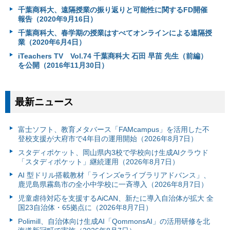
千葉商科大、遠隔授業の振り返りと可能性に関するFD開催
報告（2020年9月16日）
千葉商科大、春学期の授業はすべてオンラインによる遠隔授
業（2020年6月4日）
iTeachers TV Vol.74 千葉商科大 石田 早苗 先生（前編）
を公開（2016年11月30日）
最新ニュース
富⼠ソフト、教育メタバース「FAMcampus」を活用した不
登校支援が大府市で4年目の運用開始（2026年8月7日）
スタディポケット、岡山県内3校で学校向け生成AIクラウド
「スタディポケット」継続運用（2026年8月7日）
AI 型ドリル搭載教材「ラインズeライブラリアドバンス」、
鹿児島県霧島市の全小中学校に一斉導入（2026年8月7日）
児童虐待対応を支援するAiCAN、新たに導入自治体が拡大 全
国23自治体・65拠点に（2026年8月7日）
Polimill、自治体向け生成AI「QommonsAI」の活用研修を北