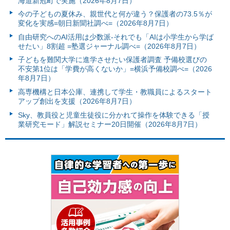
海道新冠町で実施（2026年8月7日）
今の子どもの夏休み、親世代と何が違う？保護者の73.5％が
変化を実感=朝日新聞社調べ=（2026年8月7日）
自由研究へのAI活用は少数派-それでも「AIは小学生から学ば
せたい」8割超 =塾選ジャーナル調べ=（2026年8月7日）
子どもを難関大学に進学させたい保護者調査 予備校選びの
不安第1位は「学費が高くないか」=横浜予備校調べ=（2026
年8月7日）
高専機構と日本公庫、連携して学生・教職員によるスタート
アップ創出を支援（2026年8月7日）
Sky、教員役と児童生徒役に分かれて操作を体験できる「授
業研究モード」解説セミナー20日開催（2026年8月7日）