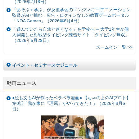
（2026年7月6日）
「あそぶ＋学ぶ」が反復学習のエンジンに ─ アニメーション
監督がAIと挑む、広告・ログインなしの教育ゲームポータル
「NOA Games」（2026年6月4日）
「遊んでいたら自然と速くなる」を学校へ ─ 大学1年生が個
人開発した対戦型タイピング練習サイト「タイピング無双」
（2026年5月29日）
ズームイン一覧 >>
イベント・セミナースケジュール
動画ニュース
●絵も文もAIが作ったペラペラ漫画● 【ちゃのまのAIプロト】
第0話「我が家に『理屈』がやってきた！」（2026年8月6
日）