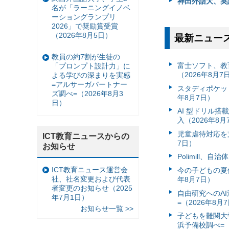
神田外語大、英
名が「ラーニングイノベ
ーショングランプリ
2026」で奨励賞受賞
（2026年8月5日）
最新ニュー
教員の約7割が生徒の
富⼠ソフト、教
「プロンプト設計力」に
（2026年8月7
よる学びの深まりを実感
=アルサーガパートナー
スタディポケッ
ズ調べ=（2026年8月3
年8月7日）
日）
AI 型ドリル
入（2026年8月
児童虐待対応を支
ICT教育ニュースからの
7日）
お知らせ
Polimill、
ICT教育ニュース運営会
今の子どもの夏休
社、社名変更および代表
年8月7日）
者変更のお知らせ（2025
自由研究へのA
年7月1日）
=（2026年8月
お知らせ一覧 >>
子どもを難関大
浜予備校調べ=（