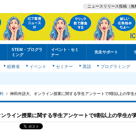
ニュースリリース投稿（無
STEM・プログラ
イベント・セミ
先生サポート
ミング
ナー
総務省
イベント
セミナー
英語
プログラミング
料
神田外語大、オンライン授業に関する学生アンケートで8割以上の学生
オンライン授業に関する学生アンケートで8割以上の学生が