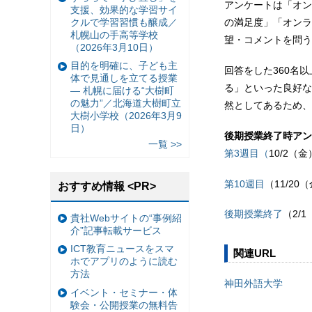
アンケートは「オン
支援、効果的な学習サイ
クルで学習習慣も醸成／
の満足度」「オンラ
札幌山の手高等学校
望・コメントを問う
（2026年3月10日）
目的を明確に、子ども主
回答をした360名
体で見通しを立てる授業
る」といった良好な
— 札幌に届ける“大樹町
の魅力”／北海道大樹町立
然としてあるため、
大樹小学校（2026年3月9
日）
後期授業終了時アン
一覧 >>
第3週目（
10/2（金
第10週目
（11/20
おすすめ情報 <PR>
後期授業終了
（2/
貴社Webサイトの“事例紹
介”記事転載サービス
ICT教育ニュースをスマ
関連URL
ホでアプリのように読む
方法
神田外語大学
イベント・セミナー・体
験会・公開授業の無料告