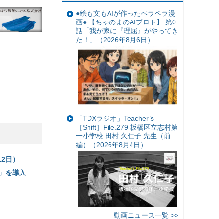
●絵も文もAIが作ったペラペラ漫
画● 【ちゃのまのAIプロト】 第0
話「我が家に『理屈』がやってき
た！」（2026年8月6日）
「TDXラジオ」Teacher’s
［Shift］File.279 板橋区立志村第
一小学校 田村 久仁子 先生（前
編）（2026年8月4日）
2日）
」を導入
動画ニュース一覧 >>