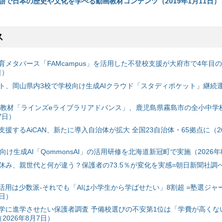
語で日本の歴史や文化を学べる動画教材コンテンツ（2019年1月11日）
ス
育メタバース「FAMcampus」を活用した不登校支援が大府市で4年目
日）
ト、岡山県内3校で学校向け生成AIクラウド「スタディポケット」継続運用
搭載教材「ラインズeライブラリアドバンス」、鹿児島県霧島市の全小中学
7日）
援するAiCAN、新たに導入自治体が拡大 全国23自治体・65拠点に（20
自治体向け生成AI「QommonsAI」の活用研修を北海道新冠町で実施（2026年
み、親世代と何が違う？保護者の73.5％が変化を実感=朝日新聞社調べ=
I活用は少数派-それでも「AIは小学生から学ばせたい」8割超 =塾選ジャ
7日）
学に進学させたい保護者調査 予備校選びの不安第1位は「学費が高くな
2026年8月7日）