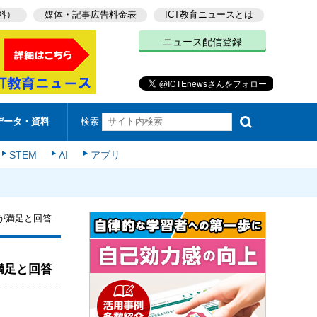
料）
媒体・記事広告料金表
ICT教育ニュースとは
ニュース配信登録
検索
データ・資料
STEM
AI
アプリ
が満足と回答
満足と回答