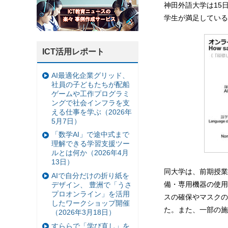
神田外語大学は15
学生が満足している
ICT活用レポート
AI最適化企業グリッド、
社員の子どもたちが配船
ゲームや工作プログラミ
ングで社会インフラを支
える仕事を学ぶ（2026年
5月7日）
「数学AI」で途中式まで
理解できる学習支援ツー
ルとは何か（2026年4月
13日）
同大学は、前期授業
AIで自分だけの折り紙を
備・専用機器の使用
デザイン、 豊洲で「うさ
プロオンライン」を活用
スの確保やマスクの
したワークショップ開催
た。また、一部の施
（2026年3月18日）
すららで「学び直し」を