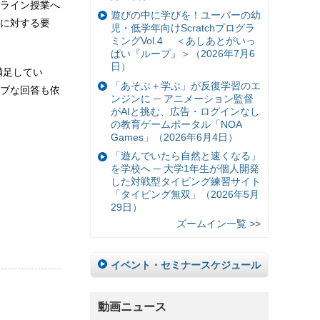
ライン授業へ
遊びの中に学びを！ユーバーの幼
に対する要
児・低学年向けScratchプログラ
ミングVol.4 ＜あしあとがいっ
ぱい『ループ』＞（2026年7月6
日）
満足してい
「あそぶ＋学ぶ」が反復学習のエ
ブな回答も依
ンジンに ─ アニメーション監督
がAIと挑む、広告・ログインなし
の教育ゲームポータル「NOA
Games」（2026年6月4日）
「遊んでいたら自然と速くなる」
を学校へ ─ 大学1年生が個人開発
した対戦型タイピング練習サイト
「タイピング無双」（2026年5月
29日）
ズームイン一覧 >>
イベント・セミナースケジュール
動画ニュース