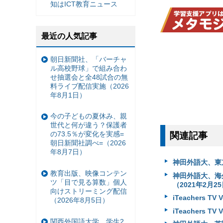
知はICT教育ニュース
最近の人気記事
朝日新聞社、「バーチャ
ル高校野球」で組み合わ
せ抽選会と全48試合の無
料ライブ配信実施（2026
年8月1日）
今の子どもの夏休み、親
世代と何が違う？保護者
の73.5％が変化を実感=
関連記事
朝日新聞社調べ=（2026
年8月7日）
神田外語大、東
教育出版、映像コンテン
神田外語大、海
ツ「目で見る算数」個人
（2021年2月2
向けストリーミング配信
iTeachers 
（2026年8月5日）
iTeachers 
関西外国語大学、学生2