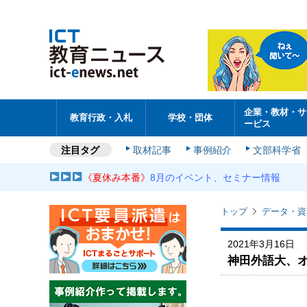
企業・教材・サ
教育行政・入札
学校・団体
ービス
注目タグ
取材記事
事例紹介
文部科学省
《夏休み本番》
8月のイベント、セミナー情報
トップ
データ・資
2021年3月16日
神田外語大、