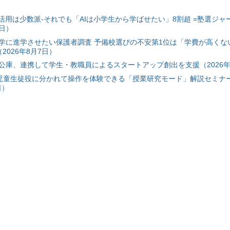
I活用は少数派-それでも「AIは小学生から学ばせたい」8割超 =塾選ジャ
7日）
学に進学させたい保護者調査 予備校選びの不安第1位は「学費が高くな
2026年8月7日）
公庫、連携して学生・教職員によるスタートアップ創出を支援（2026年
と児童生徒役に分かれて操作を体験できる「授業研究モード」解説セミナー
日）