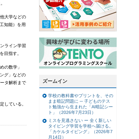
た。
他大学などの
人工知能）を用
ンライン学習
上を目指す。
めの数学」
リング」などの
ズームイン
ータ解析まで
学校の教科書やプリントを、その
まま暗記問題に ─ 子どものテス
定している。
ト勉強から生まれた「AI暗記シー
ト」（2026年7月23日）
ミスを見逃さない ー 全く新しい
タイピング学習を学校へ届ける。
「カケルタイピング」（2026年7
月14日）