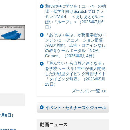
遊びの中に学びを！ユーバーの幼
児・低学年向けScratchプログラ
ミングVol.4 ＜あしあとがいっ
ぱい『ループ』＞（2026年7月6
日）
「あそぶ＋学ぶ」が反復学習のエ
ンジンに ─ アニメーション監督
がAIと挑む、広告・ログインなし
の教育ゲームポータル「NOA
Games」（2026年6月4日）
「遊んでいたら自然と速くなる」
を学校へ ─ 大学1年生が個人開発
した対戦型タイピング練習サイト
「タイピング無双」（2026年5月
29日）
ズームイン一覧 >>
イベント・セミナースケジュール
7月8日）
動画ニュース