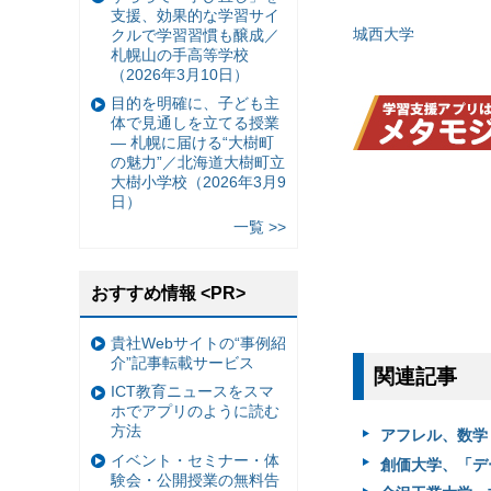
支援、効果的な学習サイ
城西大学
クルで学習習慣も醸成／
札幌山の手高等学校
（2026年3月10日）
目的を明確に、子ども主
体で見通しを立てる授業
— 札幌に届ける“大樹町
の魅力”／北海道大樹町立
大樹小学校（2026年3月9
日）
一覧 >>
おすすめ情報 <PR>
貴社Webサイトの“事例紹
介”記事転載サービス
関連記事
ICT教育ニュースをスマ
ホでアプリのように読む
方法
アフレル、数学
イベント・セミナー・体
創価大学、「デ
験会・公開授業の無料告