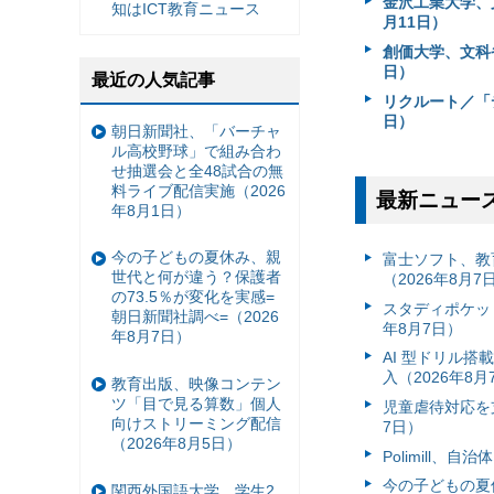
金沢工業大学、
知はICT教育ニュース
月11日）
創価大学、文科
日）
最近の人気記事
リクルート／「デ
日）
朝日新聞社、「バーチャ
ル高校野球」で組み合わ
せ抽選会と全48試合の無
料ライブ配信実施（2026
最新ニュー
年8月1日）
今の子どもの夏休み、親
富⼠ソフト、教
世代と何が違う？保護者
（2026年8月7
の73.5％が変化を実感=
スタディポケッ
朝日新聞社調べ=（2026
年8月7日）
年8月7日）
AI 型ドリル
入（2026年8月
教育出版、映像コンテン
ツ「目で見る算数」個人
児童虐待対応を支
向けストリーミング配信
7日）
（2026年8月5日）
Polimill、
今の子どもの夏休
関西外国語大学、学生2