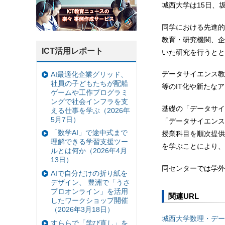
城西大学は15日、
同学における先進的
教育・研究機関、企
ICT活用レポート
いた研究を行うとと
データサイエンス教
AI最適化企業グリッド、
社員の子どもたちが配船
等のIT化や新たな
ゲームや工作プログラミ
ングで社会インフラを支
基礎の「データサイ
える仕事を学ぶ（2026年
5月7日）
「データサイエンス
「数学AI」で途中式まで
授業科目を順次提供
理解できる学習支援ツー
を学ぶことにより、
ルとは何か（2026年4月
13日）
同センターでは学外
AIで自分だけの折り紙を
デザイン、 豊洲で「うさ
プロオンライン」を活用
関連URL
したワークショップ開催
（2026年3月18日）
城西大学数理・デー
すららで「学び直し」を