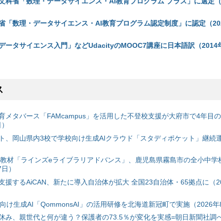
文科省「数理・データサイエンス・AI教育プログラム プラス」に選定（2
省「数理・データサイエンス・AI教育プログラム認定制度」に認定（202
ータサイエンス入門」などUdacityのMOOC7講座に日本語訳（2014年
ス
育メタバース「FAMcampus」を活用した不登校支援が大府市で4年目
日）
ト、岡山県内3校で学校向け生成AIクラウド「スタディポケット」継続運用
搭載教材「ラインズeライブラリアドバンス」、鹿児島県霧島市の全小中学
7日）
援するAiCAN、新たに導入自治体が拡大 全国23自治体・65拠点に（20
自治体向け生成AI「QommonsAI」の活用研修を北海道新冠町で実施（2026年
み、親世代と何が違う？保護者の73.5％が変化を実感=朝日新聞社調べ=