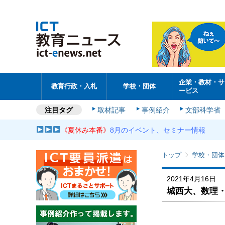
企業・教材・サ
教育行政・入札
学校・団体
ービス
注目タグ
取材記事
事例紹介
文部科学省
《夏休み本番》
8月のイベント、セミナー情報
トップ
学校・団体
2021年4月16日
城西大、数理