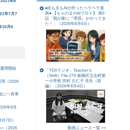
021年8
●絵も文もAIが作ったペラペラ漫
画● 【ちゃのまのAIプロト】 第0
1年7月7
話「我が家に『理屈』がやってき
た！」（2026年8月6日）
10月6
の運用開始
「TDXラジオ」Teacher’s
［Shift］File.279 板橋区立志村第
一小学校 田村 久仁子 先生（前
（2026
編）（2026年8月4日）
校に一斉導
26年8月
8月7日）
（2026
動画ニュース一覧 >>