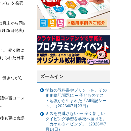
ース)」を発売
3月末から同6
月25日発表)
し、働く際に
けられた日本
ズームイン
、働きながら
学校の教科書やプリントを、その
まま暗記問題に ─ 子どものテス
語学習コース
ト勉強から生まれた「AI暗記シー
。
ト」（2026年7月23日）
ミスを見逃さない ー 全く新しい
後も更に言語
タイピング学習を学校へ届ける。
「カケルタイピング」（2026年7
月14日）