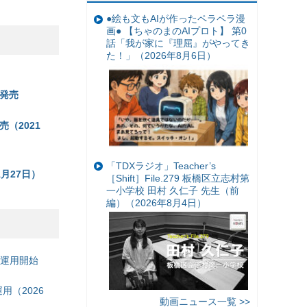
●絵も文もAIが作ったペラペラ漫
画● 【ちゃのまのAIプロト】 第0
話「我が家に『理屈』がやってき
た！」（2026年8月6日）
発売
（2021
「TDXラジオ」Teacher’s
月27日）
［Shift］File.279 板橋区立志村第
一小学校 田村 久仁子 先生（前
編）（2026年8月4日）
の運用開始
（2026
動画ニュース一覧 >>