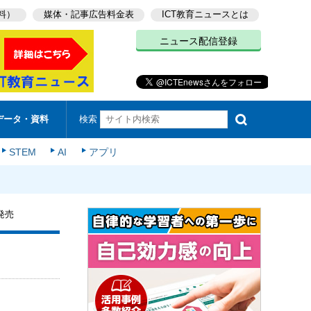
料）
媒体・記事広告料金表
ICT教育ニュースとは
ニュース配信登録
検索
データ・資料
STEM
AI
アプリ
発売