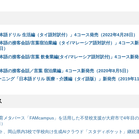
語ドリル 生活編（タイ語対訳付）」4コース発売（2022年4月28日）
本語の接客会話/言葉宿泊業編（タイ/マレーシア語対訳付）」4コース新
1日）
語の接客会話/言葉 飲食業編(タイ/マレーシア語対訳付)」4コース新発売
本語の接客会話／言葉 宿泊業編」4コース新発売（2020年8月5日）
ニング「日本語ドリル 医療・介護編（タイ語版）」新発売（2019年11
ス
育メタバース「FAMcampus」を活用した不登校支援が大府市で4年目
日）
ト、岡山県内3校で学校向け生成AIクラウド「スタディポケット」継続運用