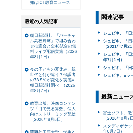
知はICT教育ニュース
関連記事
最近の人気記事
シュビキ、「日本
朝日新聞社、「バーチャ
ル高校野球」で組み合わ
シュビキ、「日
せ抽選会と全48試合の無
（2021年7月2
料ライブ配信実施（2026
シュビキ、「日本
年8月1日）
年7月1日）
シュビキ、「日
今の子どもの夏休み、親
世代と何が違う？保護者
シュビキ、eラー
の73.5％が変化を実感=
朝日新聞社調べ=（2026
年8月7日）
最新ニュー
教育出版、映像コンテン
ツ「目で見る算数」個人
富⼠ソフト、教
向けストリーミング配信
（2026年8月7
（2026年8月5日）
スタディポケッ
年8月7日）
関西外国語大学、学生2