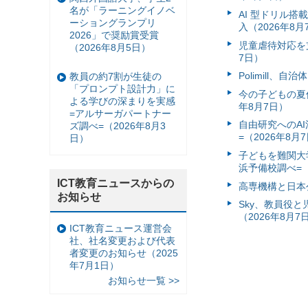
名が「ラーニングイノベ
AI 型ドリル
ーショングランプリ
入（2026年8月
2026」で奨励賞受賞
児童虐待対応を支
（2026年8月5日）
7日）
Polimill、
教員の約7割が生徒の
「プロンプト設計力」に
今の子どもの夏休
よる学びの深まりを実感
年8月7日）
=アルサーガパートナー
自由研究へのA
ズ調べ=（2026年8月3
=（2026年8月
日）
子どもを難関大
浜予備校調べ=（
ICT教育ニュースからの
高専機構と日本
お知らせ
Sky、教員役
（2026年8月7
ICT教育ニュース運営会
社、社名変更および代表
者変更のお知らせ（2025
年7月1日）
お知らせ一覧 >>