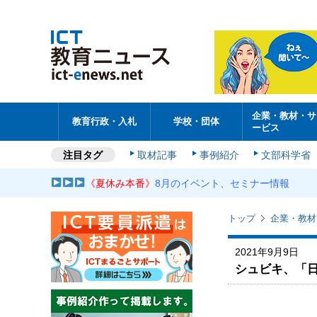
企業・教材・サ
教育行政・入札
学校・団体
ービス
注目タグ
取材記事
事例紹介
文部科学省
《夏休み本番》
8月のイベント、セミナー情報
トップ
企業・教材
2021年9月9日
シュビキ、「日