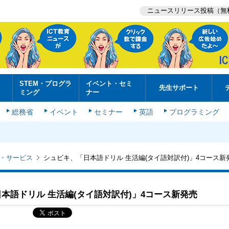
ニュースリリース投稿（無
STEM・プログラ
イベント・セミ
先生サポート
ミング
ナー
総務省
イベント
セミナー
英語
プログラミング
・サービス
シュビキ、「日本語ドリル 生活編(タイ語対訳付)」4コース新
本語ドリル 生活編(タイ語対訳付)」4コース新発売