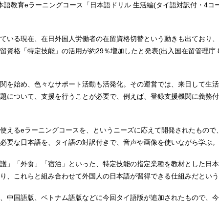
本語教育eラーニングコース「日本語ドリル 生活編(タイ語対訳付・4コ
ている現在、在日外国人労働者の在留資格切替という動きも出ており、
留資格「特定技能」の活用が約29％増加したと発表(出入国在留管理庁 8
関を始め、色々なサポート活動も活発化。その運営では、来日して生活
題について、支援を行うことが必要で、例えば、登録支援機関に義務付
使えるeラーニングコースを、というニーズに応えて開発されたもので
必要な日本語を、タイ語の対訳付きで、音声や画像を使いながら学ぶ。
護」「外食」「宿泊」といった、特定技能の指定業種を教材とした日本
り、これらと組み合わせて外国人の日本語が習得できる仕組みだという
、中国語版、ベトナム語版などに今回タイ語版が追加されたもので、今