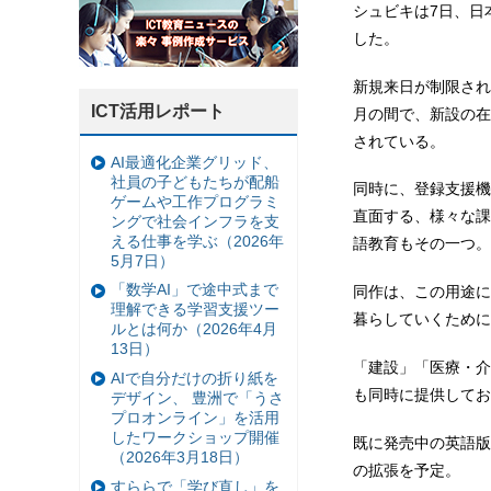
シュビキは7日、日
した。
新規来日が制限され
ICT活用レポート
月の間で、新設の在
されている。
AI最適化企業グリッド、
社員の子どもたちが配船
同時に、登録支援機
ゲームや工作プログラミ
直面する、様々な課
ングで社会インフラを支
える仕事を学ぶ（2026年
語教育もその一つ。
5月7日）
「数学AI」で途中式まで
同作は、この用途に
理解できる学習支援ツー
暮らしていくために
ルとは何か（2026年4月
13日）
「建設」「医療・介
AIで自分だけの折り紙を
も同時に提供してお
デザイン、 豊洲で「うさ
プロオンライン」を活用
したワークショップ開催
既に発売中の英語版
（2026年3月18日）
の拡張を予定。
すららで「学び直し」を