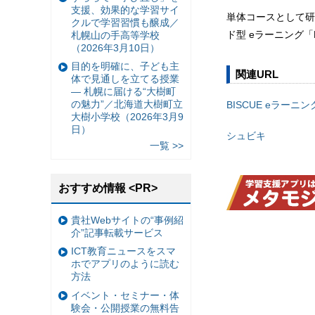
支援、効果的な学習サイ
単体コースとして研
クルで学習習慣も醸成／
ド型 eラーニング「
札幌山の手高等学校
（2026年3月10日）
目的を明確に、子ども主
関連URL
体で見通しを立てる授業
— 札幌に届ける“大樹町
の魅力”／北海道大樹町立
BISCUE eラーニン
大樹小学校（2026年3月9
日）
シュビキ
一覧 >>
おすすめ情報 <PR>
貴社Webサイトの“事例紹
介”記事転載サービス
ICT教育ニュースをスマ
ホでアプリのように読む
方法
イベント・セミナー・体
験会・公開授業の無料告