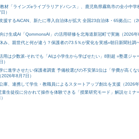
搭載教材「ラインズeライブラリアドバンス」、鹿児島県霧島市の全小中学
7日）
援するAiCAN、新たに導入自治体が拡大 全国23自治体・65拠点に（20
自治体向け生成AI「QommonsAI」の活用研修を北海道新冠町で実施（2026年
み、親世代と何が違う？保護者の73.5％が変化を実感=朝日新聞社調べ=
I活用は少数派-それでも「AIは小学生から学ばせたい」8割超 =塾選ジャ
7日）
学に進学させたい保護者調査 予備校選びの不安第1位は「学費が高くな
2026年8月7日）
公庫、連携して学生・教職員によるスタートアップ創出を支援（2026年
と児童生徒役に分かれて操作を体験できる「授業研究モード」解説セミナー
日）