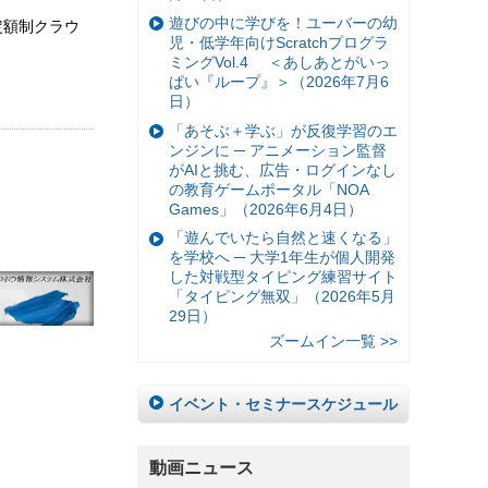
遊びの中に学びを！ユーバーの幼
定額制クラウ
児・低学年向けScratchプログラ
ミングVol.4 ＜あしあとがいっ
ぱい『ループ』＞（2026年7月6
日）
「あそぶ＋学ぶ」が反復学習のエ
ンジンに ─ アニメーション監督
がAIと挑む、広告・ログインなし
の教育ゲームポータル「NOA
Games」（2026年6月4日）
「遊んでいたら自然と速くなる」
を学校へ ─ 大学1年生が個人開発
した対戦型タイピング練習サイト
「タイピング無双」（2026年5月
29日）
ズームイン一覧 >>
イベント・セミナースケジュール
動画ニュース