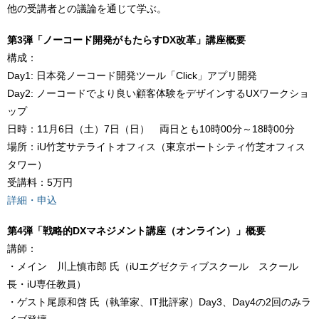
他の受講者との議論を通じて学ぶ。
第3弾「ノーコード開発がもたらすDX改革」講座概要
構成：
Day1: 日本発ノーコード開発ツール「Click」アプリ開発
Day2: ノーコードでより良い顧客体験をデザインするUXワークショ
ップ
日時：11月6日（土）7日（日） 両日とも10時00分～18時00分
場所：iU竹芝サテライトオフィス（東京ポートシティ竹芝オフィス
タワー）
受講料：5万円
詳細・申込
第4弾「戦略的DXマネジメント講座（オンライン）」概要
講師：
・メイン 川上慎市郎 氏（iUエグゼクティブスクール スクール
長・iU専任教員）
・ゲスト尾原和啓 氏（執筆家、IT批評家）Day3、Day4の2回のみラ