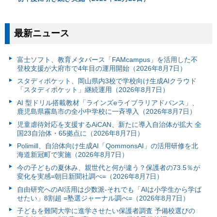
最新ニュース
富⼠ソフト、教育メタバース「FAMcampus」を活用した不
登校支援が大府市で4年目の運用開始（2026年8月7日）
スタディポケット、岡山県内3校で学校向け生成AIクラウド
「スタディポケット」継続運用（2026年8月7日）
AI 型ドリル搭載教材「ラインズeライブラリアドバンス」、
鹿児島県霧島市の全小中学校に一斉導入（2026年8月7日）
児童虐待対応を支援するAiCAN、新たに導入自治体が拡大 全
国23自治体・65拠点に（2026年8月7日）
Polimill、自治体向け生成AI「QommonsAI」の活用研修を北
海道新冠町で実施（2026年8月7日）
今の子どもの夏休み、親世代と何が違う？保護者の73.5％が
変化を実感=朝日新聞社調べ=（2026年8月7日）
自由研究へのAI活用は少数派-それでも「AIは小学生から学ば
せたい」8割超 =塾選ジャーナル調べ=（2026年8月7日）
子どもを難関大学に進学させたい保護者調査 予備校選びの