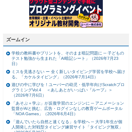
ズームイン
学校の教科書やプリントを、そのまま暗記問題に ─ 子どもの
テスト勉強から生まれた「AI暗記シート」（2026年7月23
日）
ミスを見逃さない ー 全く新しいタイピング学習を学校へ届け
る。「カケルタイピング」（2026年7月14日）
遊びの中に学びを！ユーバーの幼児・低学年向けScratchプロ
グラミングVol.4 ＜あしあとがいっぱい『ループ』＞
（2026年7月6日）
「あそぶ＋学ぶ」が反復学習のエンジンに ─ アニメーション
監督がAIと挑む、広告・ログインなしの教育ゲームポータル
「NOA Games」（2026年6月4日）
「遊んでいたら自然と速くなる」を学校へ ─ 大学1年生が個
人開発した対戦型タイピング練習サイト「タイピング無双」