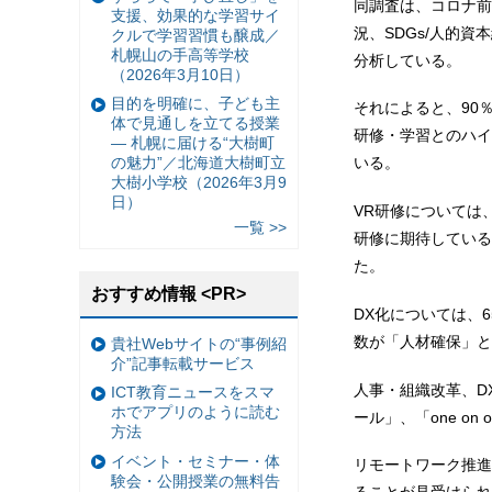
同調査は、コロナ前
支援、効果的な学習サイ
況、SDGs/人的
クルで学習習慣も醸成／
札幌山の手高等学校
分析している。
（2026年3月10日）
目的を明確に、子ども主
それによると、90
体で見通しを立てる授業
研修・学習とのハイ
— 札幌に届ける“大樹町
の魅力”／北海道大樹町立
いる。
大樹小学校（2026年3月9
日）
VR研修については
一覧 >>
研修に期待している
た。
おすすめ情報 <PR>
DX化については、
数が「人材確保」と
貴社Webサイトの“事例紹
介”記事転載サービス
人事・組織改革、D
ICT教育ニュースをスマ
ホでアプリのように読む
ール」、「one on
方法
イベント・セミナー・体
リモートワーク推進
験会・公開授業の無料告