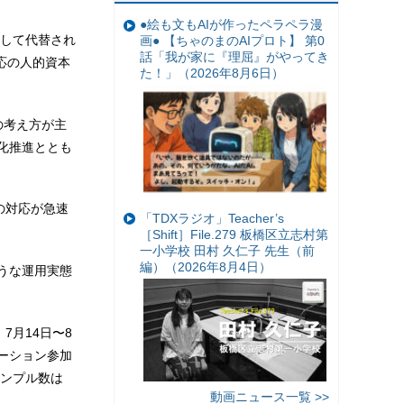
●絵も文もAIが作ったペラペラ漫
して代替され
画● 【ちゃのまのAIプロト】 第0
話「我が家に『理屈』がやってき
対応の人的資本
た！」（2026年8月6日）
の考え方が主
化推進ととも
の対応が急速
「TDXラジオ」Teacher’s
［Shift］File.279 板橋区立志村第
一小学校 田村 久仁子 先生（前
編）（2026年8月4日）
うな運用実態
7月14日〜8
ーション参加
ンプル数は
動画ニュース一覧 >>