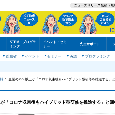
ニュースリリース投稿（無
STEM・プログラ
イベント・セミ
先生サポート
ミング
ナー
総務省
イベント
セミナー
英語
プログラミング
料
企業の75%以上が「コロナ収束後もハイブリッド型研修を推進する」
上が「コロナ収束後もハイブリッド型研修を推進する」と回
＝