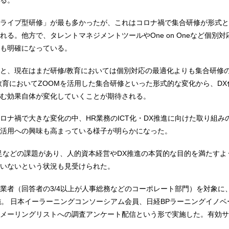
る。
ライブ型研修」が最も多かったが、これはコロナ禍で集合研修が形式と
れる。他方で、タレントマネジメントツールやOne on Oneなど個別
も明確になっている。
と、現在はまだ研修/教育においては個別対応の最適化よりも集合研修
教育においてZOOMを活用した集合研修といった形式的な変化から、DX
む効果自体が変化していくことが期待される。
ロナ禍で大きな変化の中、HR業務のICT化・DX推進に向けた取り組み
活用への興味も高まっている様子が明らかになった。
足などの課題があり、人的資本経営やDX推進の本質的な目的を満たすよ
いないという状況も見受けられた。
業者（回答者の3/4以上が人事総務などのコーポレート部門）を対象に、
施。 日本イーラーニングコンソーシアム会員、日経BPラーニングイノベ
メーリングリストへの調査アンケート配信という形で実施した。有効サ