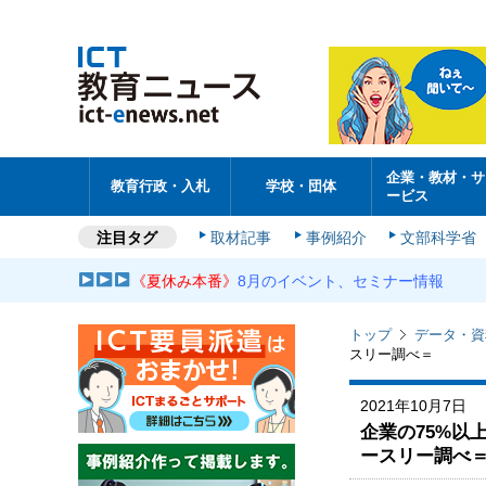
企業・教材・サ
教育行政・入札
学校・団体
ービス
注目タグ
取材記事
事例紹介
文部科学省
《夏休み本番》
8月のイベント、セミナー情報
トップ
データ・資
スリー調べ＝
2021年10月7日
企業の75%以
ースリー調べ