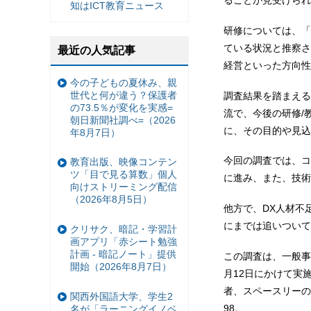
ることが見受けられ
知はICT教育ニュース
研修については、「
ている状況と推察さ
最近の人気記事
経営といった方向性
今の子どもの夏休み、親
世代と何が違う？保護者
調査結果を踏まえる
の73.5％が変化を実感=
流で、今後の研修/
朝日新聞社調べ=（2026
に、その目的や見込
年8月7日）
今回の調査では、コ
教育出版、映像コンテン
ツ「目で見る算数」個人
に進み、また、技術
向けストリーミング配信
（2026年8月5日）
他方で、DX人材不
にまでは追いついて
クリサク、暗記・学習計
画アプリ「赤シート勉強
計画 - 暗記ノート」提供
この調査は、一般事
開始（2026年8月7日）
月12日にかけて実
者、スペースリーの
関西外国語大学、学生2
98。
名が「ラーニングイノベ