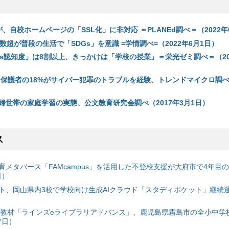
、自校ホームページの「SSL化」に非対応 ＝PLANEd調べ＝（2022年
数超が普段の生活で「SDGs」を意識 =学情調べ=（2022年6月1日）
Gs認知度」は8割以上、きっかけは「学校の授業」＝栄光ゼミ調べ＝（20
%、保護者の18%がサイバー犯罪のトラブルを経験、トレンドマイクロ調べ（
婦世帯の家庭学習の実態、公文教育研究会調べ（2017年3月1日）
ス
育メタバース「FAMcampus」を活用した不登校支援が大府市で4年目
日）
ト、岡山県内3校で学校向け生成AIクラウド「スタディポケット」継続運用
搭載教材「ラインズeライブラリアドバンス」、鹿児島県霧島市の全小中学
7日）