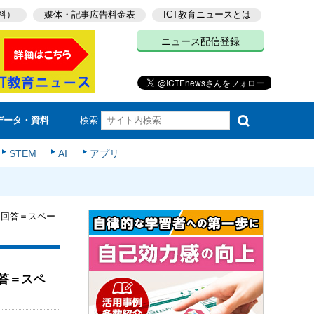
料）
媒体・記事広告料金表
ICT教育ニュースとは
ニュース配信登録
検索
データ・資料
STEM
AI
アプリ
と回答＝スペー
答＝スペ