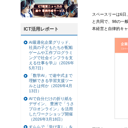
スペースリーは6日
と共同で、98の一
本経営と自律的キャ
ICT活用レポート
AI最適化企業グリッド、
社員の子どもたちが配船
ゲームや工作プログラミ
ングで社会インフラを支
える仕事を学ぶ（2026年
5月7日）
「数学AI」で途中式まで
理解できる学習支援ツー
ルとは何か（2026年4月
13日）
AIで自分だけの折り紙を
デザイン、 豊洲で「うさ
プロオンライン」を活用
したワークショップ開催
（2026年3月18日）
すららで「学び直し」を