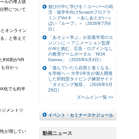
ールの導入状
遊びの中に学びを！ユーバーの幼
な分野について
児・低学年向けScratchプログラ
ミングVol.4 ＜あしあとがいっ
ぱい『ループ』＞（2026年7月6
日）
修とオンライン
「あそぶ＋学ぶ」が反復学習のエ
する」と答えて
ンジンに ─ アニメーション監督
がAIと挑む、広告・ログインなし
の教育ゲームポータル「NOA
Games」（2026年6月4日）
約6割がVR
とも分かっ
「遊んでいたら自然と速くなる」
を学校へ ─ 大学1年生が個人開発
した対戦型タイピング練習サイト
「タイピング無双」（2026年5月
DX化でも約半
29日）
ズームイン一覧 >>
ネジメントツ
イベント・セミナースケジュール
性が増してい
動画ニュース