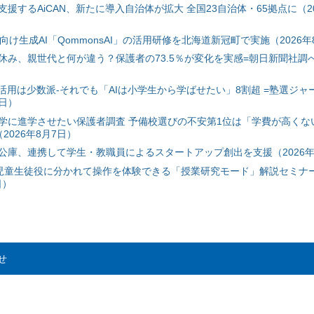
援するAiCAN、新たに導入自治体が拡大 全国23自治体・65拠点に（20
自治体向け生成AI「QommonsAI」の活用研修を北海道新冠町で実施（2026年
み、親世代と何が違う？保護者の73.5％が変化を実感=朝日新聞社調べ=
I活用は少数派-それでも「AIは小学生から学ばせたい」8割超 =塾選ジャ
7日）
学に進学させたい保護者調査 予備校選びの不安第1位は「学費が高くな
2026年8月7日）
公庫、連携して学生・教職員によるスタートアップ創出を支援（2026年
と児童生徒役に分かれて操作を体験できる「授業研究モード」解説セミナー
日）
せ