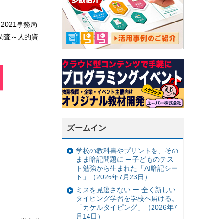
021事務局
調査～人的資
ズームイン
学校の教科書やプリントを、その
まま暗記問題に ─ 子どものテス
ト勉強から生まれた「AI暗記シー
ト」（2026年7月23日）
ミスを見逃さない ー 全く新しい
タイピング学習を学校へ届ける。
「カケルタイピング」（2026年7
月14日）