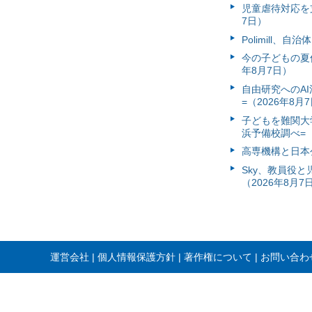
児童虐待対応を支
7日）
Polimill、
今の子どもの夏休
年8月7日）
自由研究へのA
=（2026年8月
子どもを難関大
浜予備校調べ=（
高専機構と日本
Sky、教員役
（2026年8月7
運営会社
個人情報保護方針
著作権について
お問い合わ