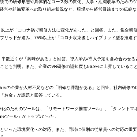
後での研修形態や具体的なコース数の変化、人事・組織改革のためのツ
資本経営や組織変革への取り組み状況など、現場から経営目線までの広範
％以上が「コロナ禍で研修方法に変化があった」と回答。また、集合研
ブリッドが進み、75%以上が「コロナ収束後もハイブリッド型を推進
、半数近くが「興味がある」と回答。導入済み/導入予定を含め合わせると
ことも判明。また、企業のVR研修の認知度も56.9%に上昇しているこ
65％の企業が人材不足などの「明確な課題がある」と回答。社内研修の
「お金」が課題と回答している。
X化のためのツールは、「リモートワーク推進ツール」、「タレントマ
 oneツール」がトップ3だった。
といった環境変化への対応、また、同時に個別の従業員への対応の重要