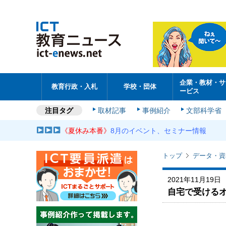
企業・教材・サ
教育行政・入札
学校・団体
ービス
注目タグ
取材記事
事例紹介
文部科学省
《夏休み本番》
8月のイベント、セミナー情報
トップ
データ・資
2021年11月19日
自宅で受ける