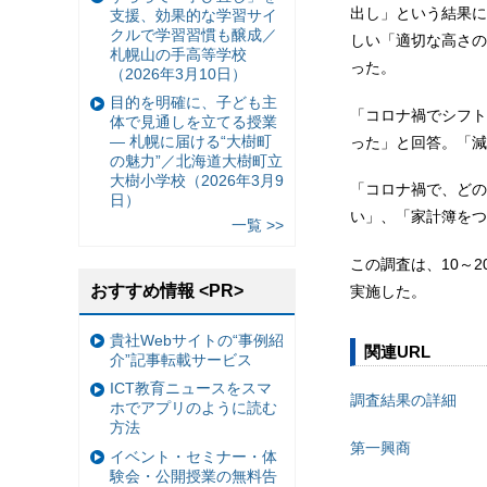
出し」という結果に
支援、効果的な学習サイ
クルで学習習慣も醸成／
しい「適切な高さの
札幌山の手高等学校
った。
（2026年3月10日）
目的を明確に、子ども主
「コロナ禍でシフト
体で見通しを立てる授業
— 札幌に届ける“大樹町
った」と回答。「減
の魅力”／北海道大樹町立
大樹小学校（2026年3月9
「コロナ禍で、どの
日）
い」、「家計簿をつ
一覧 >>
この調査は、10～
おすすめ情報 <PR>
実施した。
貴社Webサイトの“事例紹
関連URL
介”記事転載サービス
ICT教育ニュースをスマ
調査結果の詳細
ホでアプリのように読む
方法
第一興商
イベント・セミナー・体
験会・公開授業の無料告