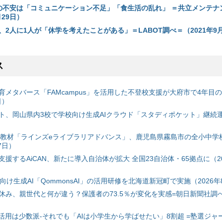
の不安は「コミュニケーション不足」「食生活の乱れ」 ＝共立メンテナ
月29日）
2人に1人が「休学を考えたことがある」＝LABOT調べ＝（2021年9月
ス
育メタバース「FAMcampus」を活用した不登校支援が大府市で4年目
日）
ト、岡山県内3校で学校向け生成AIクラウド「スタディポケット」継続運用
搭載教材「ラインズeライブラリアドバンス」、鹿児島県霧島市の全小中学
7日）
援するAiCAN、新たに導入自治体が拡大 全国23自治体・65拠点に（20
自治体向け生成AI「QommonsAI」の活用研修を北海道新冠町で実施（2026年
み、親世代と何が違う？保護者の73.5％が変化を実感=朝日新聞社調べ=
I活用は少数派-それでも「AIは小学生から学ばせたい」8割超 =塾選ジャ