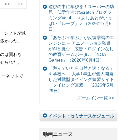
遊びの中に学びを！ユーバーの幼
児・低学年向けScratchプログラ
ミングVol.4 ＜あしあとがいっ
ぱい『ループ』＞（2026年7月6
日）
が「シフトが減
「あそぶ＋学ぶ」が反復学習のエ
多かった。
ンジンに ─ アニメーション監督
がAIと挑む、広告・ログインなし
の教育ゲームポータル「NOA
のは買わな
Games」（2026年6月4日）
せられた。
「遊んでいたら自然と速くなる」
を学校へ ─ 大学1年生が個人開発
ターネットで
した対戦型タイピング練習サイト
「タイピング無双」（2026年5月
29日）
ズームイン一覧 >>
イベント・セミナースケジュール
動画ニュース