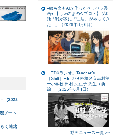
●絵も文もAIが作ったペラペラ漫
画● 【ちゃのまのAIプロト】 第0
話「我が家に『理屈』がやってき
た！」（2026年8月6日）
「TDXラジオ」Teacher’s
［Shift］File.279 板橋区立志村第
一小学校 田村 久仁子 先生（前
編）（2026年8月4日）
（2022
都ノート
くらく連絡
動画ニュース一覧 >>