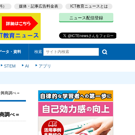
料）
媒体・記事広告料金表
ICT教育ニュースとは
ニュース配信登録
検索
データ・資料
STEM
AI
アプリ
一興商調べ＝
商調べ＝