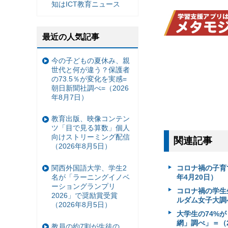
知はICT教育ニュース
最近の人気記事
今の子どもの夏休み、親
世代と何が違う？保護者
の73.5％が変化を実感=
朝日新聞社調べ=（2026
年8月7日）
教育出版、映像コンテン
ツ「目で見る算数」個人
向けストリーミング配信
関連記事
（2026年8月5日）
関西外国語大学、学生2
コロナ禍の子育
名が「ラーニングイノベ
年4月20日）
ーショングランプリ
コロナ禍の学生
2026」で奨励賞受賞
ルダム女子大調べ
（2026年8月5日）
大学生の74%
網」調べ」＝（2
教員の約7割が生徒の