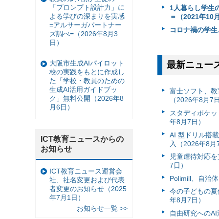
「プロンプト設計力」に
1人暮らし学生
よる学びの深まりを実感
＝（2021年10
=アルサーガパートナー
コロナ禍の学生、
ズ調べ=（2026年8月3
日）
大阪市生成AIパイロット
最新ニュー
校の実践をもとに作成し
た「学校・教員のための
生成AI活用ガイドブッ
富⼠ソフト、教
ク」無料公開（2026年8
（2026年8月7
月6日）
スタディポケッ
年8月7日）
AI 型ドリル
ICT教育ニュースからの
入（2026年8月
お知らせ
児童虐待対応を支
7日）
ICT教育ニュース運営会
Polimill、
社、社名変更および代表
者変更のお知らせ（2025
今の子どもの夏休
年7月1日）
年8月7日）
お知らせ一覧 >>
自由研究へのA