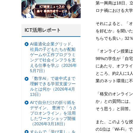
第一興商は18日、
ロナ禍における大学
それによると、「オ
ICT活用レポート
を好むか」を聞いた
ちらでも良い」32
AI最適化企業グリッド、
社員の子どもたちが配船
「オンライン授業は
ゲームや工作プログラミ
98%の学生が「自
ングで社会インフラを支
える仕事を学ぶ（2026年
にあたり、オフライ
5月7日）
ところ、約2人に1
「数学AI」で途中式まで
業のネット環境に不
理解できる学習支援ツー
ルとは何か（2026年4月
「格安のオンライン
13日）
か」との質問には、
AIで自分だけの折り紙を
デザイン、 豊洲で「うさ
そう思う」と回答。
プロオンライン」を活用
したワークショップ開催
また、このような授
（2026年3月18日）
の1位は「Wi-Fi
すららで「学び直し」を