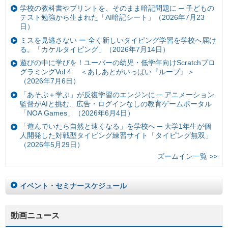
学校の教科書やプリントを、そのまま暗記問題に ─ 子どもの
テスト勉強から生まれた「AI暗記シート」（2026年7月23
日）
ミスを見逃さない ー 全く新しいタイピング学習を学校へ届け
る。「カケルタイピング」（2026年7月14日）
遊びの中に学びを！ユーバーの幼児・低学年向けScratchプロ
グラミングVol.4 ＜あしあとがいっぱい『ループ』＞
（2026年7月6日）
「あそぶ＋学ぶ」が反復学習のエンジンに ─ アニメーション
監督がAIと挑む、広告・ログインなしの教育ゲームポータル
「NOA Games」（2026年6月4日）
「遊んでいたら自然と速くなる」を学校へ ─ 大学1年生が個
人開発した対戦型タイピング練習サイト「タイピング無双」
（2026年5月29日）
ズームイン一覧 >>
イベント・セミナースケジュール
動画ニュース