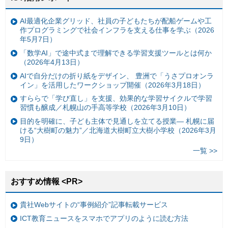
AI最適化企業グリッド、社員の子どもたちが配船ゲームや工
作プログラミングで社会インフラを支える仕事を学ぶ（2026
年5月7日）
「数学AI」で途中式まで理解できる学習支援ツールとは何か
（2026年4月13日）
AIで自分だけの折り紙をデザイン、 豊洲で「うさプロオンラ
イン」を活用したワークショップ開催（2026年3月18日）
すららで「学び直し」を支援、効果的な学習サイクルで学習
習慣も醸成／札幌山の手高等学校（2026年3月10日）
目的を明確に、子ども主体で見通しを立てる授業— 札幌に届
ける“大樹町の魅力”／北海道大樹町立大樹小学校（2026年3月
9日）
一覧 >>
おすすめ情報 <PR>
貴社Webサイトの“事例紹介”記事転載サービス
ICT教育ニュースをスマホでアプリのように読む方法