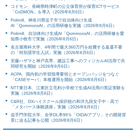
コドモン、長崎県時津町の公立保育所が保育ICTサービス
「CoDMON」を導入（2026年8月6日）
Polimill、神奈川県逗子市で自治体向け生成
AI「QommonsAI」の活用研修を実施（2026年8月6日）
Polimill、自治体向け生成AI「QommonsAI」の活用研修を愛
知県小牧市で実施（2026年8月6日）
名古屋商科大学、4年間で最大360万円を給費する返還不要
の「特別奨学生入試」実施（2026年8月6日）
安藤ハザマと神戸高専、建設工事へのフィジカルAI活用で共
同研究を開始（2026年8月6日）
ACPA、国内初の学習指導要領とオープンバッジをつなぐ
「CASEサーバ」本格運用を開始（2026年8月6日）
NTT東日本、江東区立毛利小学校で生成AI活用の実証実験を
実施（2026年8月6日）
C&R社、DXハイスクール採択校の和洋九段女子中・高で
「メタバース体験講座」実施（2026年8月6日）
追手門学院大学、全学DL率99％「OIDAIアプリ」その開発背
景に迫る記事を公開（2026年8月6日）