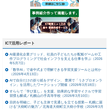
ICT活用レポート
AI最適化企業グリッド、社員の子どもたちが配船ゲームや工
作プログラミングで社会インフラを支える仕事を学ぶ（2026
年5月7日）
「数学AI」で途中式まで理解できる学習支援ツールとは何か
（2026年4月13日）
AIで自分だけの折り紙をデザイン、 豊洲で「うさプロオンラ
イン」を活用したワークショップ開催（2026年3月18日）
すららで「学び直し」を支援、効果的な学習サイクルで学習
習慣も醸成／札幌山の手高等学校（2026年3月10日）
目的を明確に、子ども主体で見通しを立てる授業— 札幌に届
ける“大樹町の魅力”／北海道大樹町立大樹小学校（2026年3月