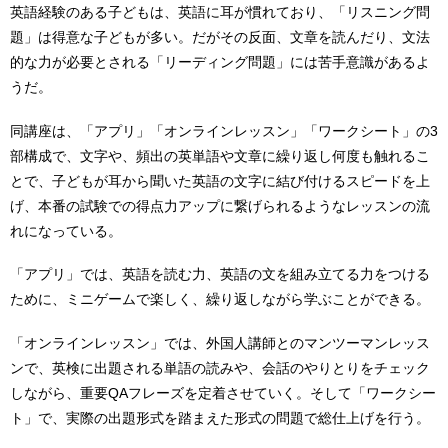
英語経験のある子どもは、英語に耳が慣れており、「リスニング問
題」は得意な子どもが多い。だがその反面、文章を読んだり、文法
的な力が必要とされる「リーディング問題」には苦手意識があるよ
うだ。
同講座は、「アプリ」「オンラインレッスン」「ワークシート」の3
部構成で、文字や、頻出の英単語や文章に繰り返し何度も触れるこ
とで、子どもが耳から聞いた英語の文字に結び付けるスピードを上
げ、本番の試験での得点力アップに繋げられるようなレッスンの流
れになっている。
「アプリ」では、英語を読む力、英語の文を組み立てる力をつける
ために、ミニゲームで楽しく、繰り返しながら学ぶことができる。
「オンラインレッスン」では、外国人講師とのマンツーマンレッス
ンで、英検に出題される単語の読みや、会話のやりとりをチェック
しながら、重要QAフレーズを定着させていく。そして「ワークシー
ト」で、実際の出題形式を踏まえた形式の問題で総仕上げを行う。