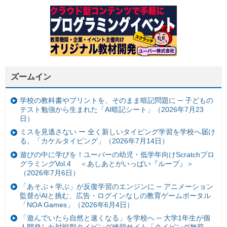
ズームイン
学校の教科書やプリントを、そのまま暗記問題に ─ 子どもの
テスト勉強から生まれた「AI暗記シート」（2026年7月23
日）
ミスを見逃さない ー 全く新しいタイピング学習を学校へ届け
る。「カケルタイピング」（2026年7月14日）
遊びの中に学びを！ユーバーの幼児・低学年向けScratchプロ
グラミングVol.4 ＜あしあとがいっぱい『ループ』＞
（2026年7月6日）
「あそぶ＋学ぶ」が反復学習のエンジンに ─ アニメーション
監督がAIと挑む、広告・ログインなしの教育ゲームポータル
「NOA Games」（2026年6月4日）
「遊んでいたら自然と速くなる」を学校へ ─ 大学1年生が個