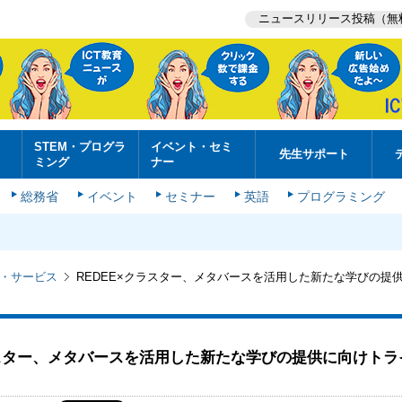
ニュースリリース投稿（無
STEM・プログラ
イベント・セミ
先生サポート
ミング
ナー
総務省
イベント
セミナー
英語
プログラミング
・サービス
REDEE×クラスター、メタバースを活用した新たな学びの提
ラスター、メタバースを活用した新たな学びの提供に向けトラ