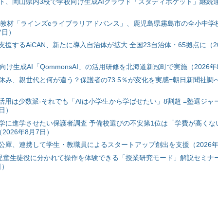
ト、岡山県内3校で学校向け生成AIクラウド「スタディポケット」継続運用
搭載教材「ラインズeライブラリアドバンス」、鹿児島県霧島市の全小中学
7日）
援するAiCAN、新たに導入自治体が拡大 全国23自治体・65拠点に（20
自治体向け生成AI「QommonsAI」の活用研修を北海道新冠町で実施（2026年
み、親世代と何が違う？保護者の73.5％が変化を実感=朝日新聞社調べ=
I活用は少数派-それでも「AIは小学生から学ばせたい」8割超 =塾選ジャ
7日）
学に進学させたい保護者調査 予備校選びの不安第1位は「学費が高くな
2026年8月7日）
公庫、連携して学生・教職員によるスタートアップ創出を支援（2026年
と児童生徒役に分かれて操作を体験できる「授業研究モード」解説セミナー
日）