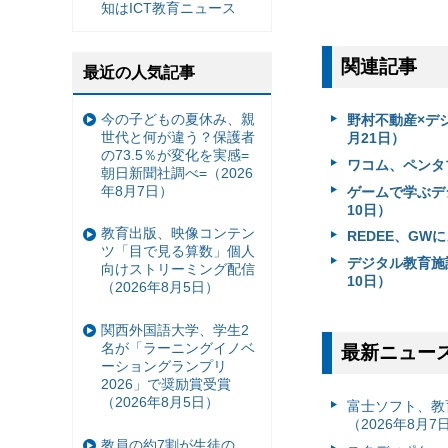
知はICT教育ニュース
関連記事
最近の人気記事
今の子どもの夏休み、親
野村不動産×デジタ
世代と何が違う？保護者
月21日）
の73.5％が変化を実感=
ワコム、ペンタブ
朝日新聞社調べ=（2026
年8月7日）
ゲームで学ぶデジ
10日）
教育出版、映像コンテン
REDEE、GW
ツ「目で見る算数」個人
デジタル教育施
向けストリーミング配信
10日）
（2026年8月5日）
関西外国語大学、学生2
名が「ラーニングイノベ
最新ニュー
ーショングランプリ
2026」で奨励賞受賞
（2026年8月5日）
富⼠ソフト、教
（2026年8月7
教員の約7割が生徒の