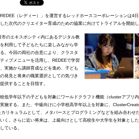
REDEE（レディー）」を運営するレッドホースコーポレーションは4
した次代のクリエイター育成のための協業に向けてトライアルを開始し
吹田市のエキスポシティ内にあるデジタル教
を利用して子どもたちに楽しみながら学
る。今回の両社の合意により、クラスタ
ティブメニューを活用し、REDEEで学習
、実施から講師育成などを進め、子ども
の発見と将来の職業選択としての気づき
提供することを目指す。
校低学年以下の子どもを対象にワールドクラフト機能（clusterアプリ
施する。また、中級向けに小学校高学年以上を対象に、ClusterCreator
用したカリキュラムとして、メタバースとプログラミングなどを組み合わせ
いく。さらに近い将来は、上級向けとして高校生や大学生を対象とした
している。