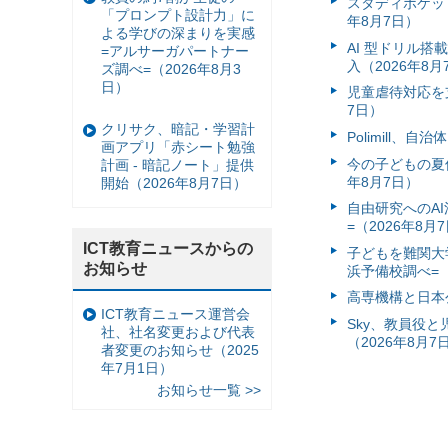
スタディポケッ
「プロンプト設計力」に
年8月7日）
よる学びの深まりを実感
AI 型ドリル
=アルサーガパートナー
入（2026年8月
ズ調べ=（2026年8月3
日）
児童虐待対応を支
7日）
クリサク、暗記・学習計
Polimill、
画アプリ「赤シート勉強
今の子どもの夏休
計画 - 暗記ノート」提供
年8月7日）
開始（2026年8月7日）
自由研究へのA
=（2026年8月
ICT教育ニュースからの
子どもを難関大
お知らせ
浜予備校調べ=（
高専機構と日本
ICT教育ニュース運営会
Sky、教員役
社、社名変更および代表
（2026年8月7
者変更のお知らせ（2025
年7月1日）
お知らせ一覧 >>