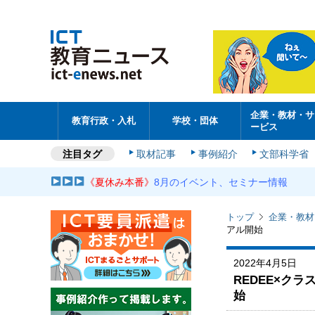
企業・教材・サ
教育行政・入札
学校・団体
ービス
注目タグ
取材記事
事例紹介
文部科学省
《夏休み本番》
8月のイベント、セミナー情報
トップ
企業・教材
アル開始
2022年4月5日
REDEE×ク
始