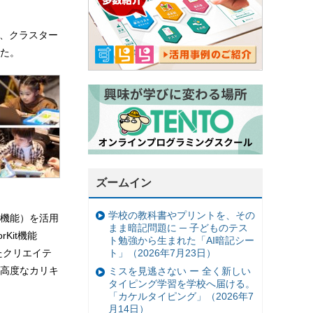
日、クラスター
た。
ズームイン
学校の教科書やプリントを、その
内機能）を活用
まま暗記問題に ─ 子どものテス
Kit機能
ト勉強から生まれた「AI暗記シー
ト」（2026年7月23日）
たクリエイテ
高度なカリキ
ミスを見逃さない ー 全く新しい
タイピング学習を学校へ届ける。
「カケルタイピング」（2026年7
月14日）