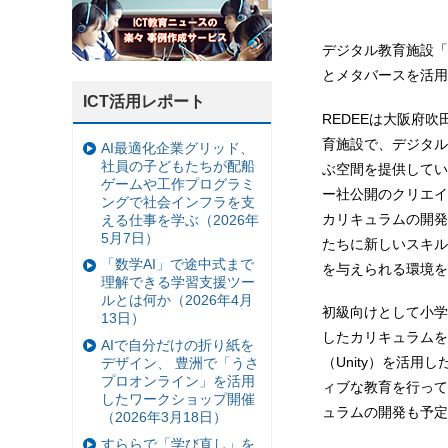
デジタル教育施設「
とメタバースを活用
ICT活用レポート
REDEEは大阪府
育施設で、デジタル
AI最適化企業グリッド、
社員の子どもたちが配船
ぶ空間を提供してい
ゲームや工作プログラミ
ー社公開のクリエイ
ングで社会インフラを支
カリキュラムの開発
える仕事を学ぶ（2026年
5月7日）
たちに新しいスキル
「数学AI」で途中式まで
を与えられる環境を
理解できる学習支援ツー
ルとは何か（2026年4月
初級向けとして小学
13日）
したカリキュラムを実
AIで自分だけの折り紙を
（Unity）を活
デザイン、 豊洲で「うさ
プロオンライン」を活用
ィブな教育を行って
したワークショップ開催
ュラムの開発も予定
（2026年3月18日）
すららで「学び直し」を