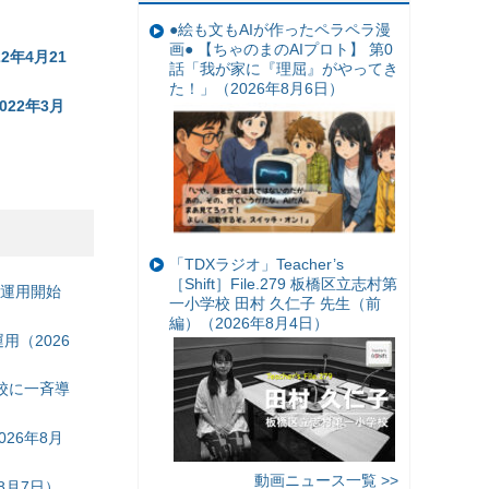
●絵も文もAIが作ったペラペラ漫
画● 【ちゃのまのAIプロト】 第0
年4月21
話「我が家に『理屈』がやってき
た！」（2026年8月6日）
22年3月
「TDXラジオ」Teacher’s
［Shift］File.279 板橋区立志村第
の運用開始
一小学校 田村 久仁子 先生（前
編）（2026年8月4日）
（2026
校に一斉導
26年8月
動画ニュース一覧 >>
8月7日）