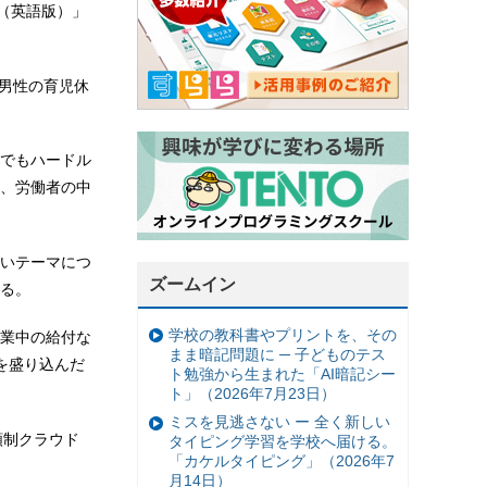
（英語版）」
に男性の育児休
でもハードル
、労働者の中
いテーマにつ
ズームイン
る。
学校の教科書やプリントを、その
業中の給付な
まま暗記問題に ─ 子どものテス
を盛り込んだ
ト勉強から生まれた「AI暗記シー
ト」（2026年7月23日）
ミスを見逃さない ー 全く新しい
額制クラウド
タイピング学習を学校へ届ける。
「カケルタイピング」（2026年7
月14日）