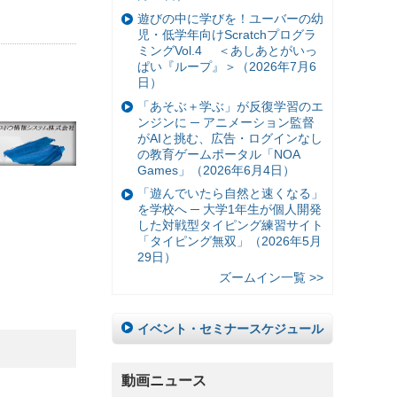
遊びの中に学びを！ユーバーの幼
児・低学年向けScratchプログラ
ミングVol.4 ＜あしあとがいっ
ぱい『ループ』＞（2026年7月6
日）
「あそぶ＋学ぶ」が反復学習のエ
ンジンに ─ アニメーション監督
がAIと挑む、広告・ログインなし
の教育ゲームポータル「NOA
Games」（2026年6月4日）
「遊んでいたら自然と速くなる」
を学校へ ─ 大学1年生が個人開発
した対戦型タイピング練習サイト
「タイピング無双」（2026年5月
29日）
ズームイン一覧 >>
イベント・セミナースケジュール
動画ニュース