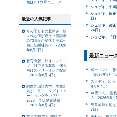
知はICT教育ニュース
シュビキ、中国
シュビキ、改正
日）
最近の人気記事
シュビキ、改正
24日）
今の子どもの夏休み、親
世代と何が違う？保護者
シュビキ、「日本
の73.5％が変化を実感=
朝日新聞社調べ=（2026
年8月7日）
最新ニュー
教育出版、映像コンテン
ツ「目で見る算数」個人
富⼠ソフト、教
向けストリーミング配信
（2026年8月7
（2026年8月5日）
スタディポケッ
年8月7日）
関西外国語大学、学生2
名が「ラーニングイノベ
AI 型ドリル
ーショングランプリ
入（2026年8月
2026」で奨励賞受賞
児童虐待対応を支
（2026年8月5日）
7日）
教員の約7割が生徒の
Polimill、