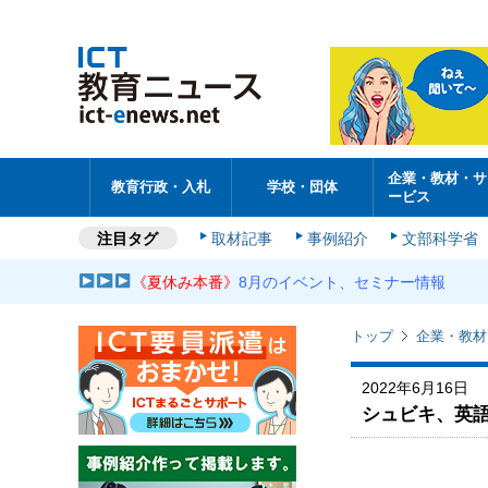
企業・教材・サ
教育行政・入札
学校・団体
ービス
注目タグ
取材記事
事例紹介
文部科学省
《夏休み本番》
8月のイベント、セミナー情報
トップ
企業・教材
2022年6月16日
シュビキ、英