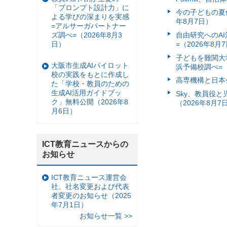
「プロンプト設計力」に
今の子どもの夏休
よる学びの深まりを実感
年8月7日）
=アルサーガパートナー
ズ調べ=（2026年8月3
自由研究へのA
日）
=（2026年8月
子どもを難関大
大阪市生成AIパイロット
浜予備校調べ=（
校の実践をもとに作成し
高専機構と日本
た「学校・教員のための
生成AI活用ガイドブッ
Sky、教員役
ク」無料公開（2026年8
（2026年8月7
月6日）
ICT教育ニュースからの
お知らせ
ICT教育ニュース運営会
社、社名変更および代表
者変更のお知らせ（2025
年7月1日）
お知らせ一覧 >>