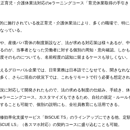
改正育児・介護休業法対応のeラーニングコース「育児休業取得の手引き
段階的に施行されている改正育児・介護休業法により、多くの職場で、特
なっている。
や、産後パパ育休の制度新設など、法が求める対応策は様々あるが、中
るのが、当事者となった労働者に対する個別の周知・意向確認。しかも
度そのものについても、名前程度の認知に留まるケースも珍しくない。
えるグローバル企業では、日常業務は日本語でこなせても、聞きなれな
多く、さらに現在の状況下では、これをリモートで行う必要も想定され
況に対応して開発されたもので、法の求める制度の仕組み、手続き、休
eラーニングコース。カスタマイズもできるため、自社の規定・ルール
することも可能で、個別の説明にも、全社員教育にも活用できる。
修効率化支援サービス「BISCUE TS」のラインアップにできる他、定
ISCUE LS」（各スマホ対応）の契約コースに盛り込むことも可能。