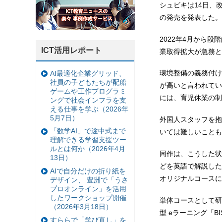
シュビキは14日、
の発売を発表した。
2022年4月から
ICT活用レポート
業取得拡大が急務と
環境整備の義務付け
AI最適化企業グリッド、
社員の子どもたちが配船
が高いと言われてい
ゲームや工作プログラミ
には、育児休業の制
ングで社会インフラを支
える仕事を学ぶ（2026年
5月7日）
外国人スタッフを抱
「数学AI」で途中式まで
いては難しいことも
理解できる学習支援ツー
ルとは何か（2026年4月
同作は、こうした状
13日）
どを英語で解説した
AIで自分だけの折り紙を
オリジナルコースに
デザイン、 豊洲で「うさ
プロオンライン」を活用
したワークショップ開催
単体コースとして研
（2026年3月18日）
型 eラーニング「B
すららで「学び直し」を