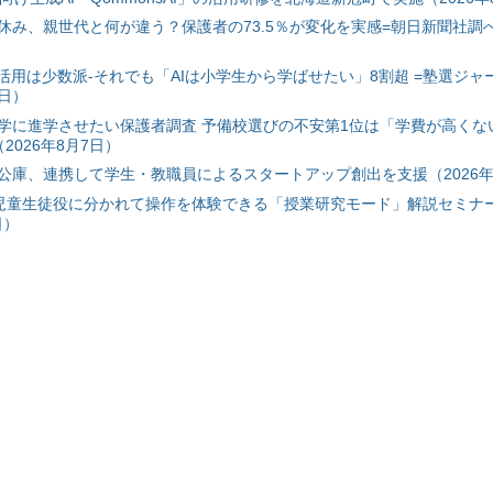
み、親世代と何が違う？保護者の73.5％が変化を実感=朝日新聞社調べ=
I活用は少数派-それでも「AIは小学生から学ばせたい」8割超 =塾選ジャ
7日）
学に進学させたい保護者調査 予備校選びの不安第1位は「学費が高くな
2026年8月7日）
公庫、連携して学生・教職員によるスタートアップ創出を支援（2026年
と児童生徒役に分かれて操作を体験できる「授業研究モード」解説セミナー
日）