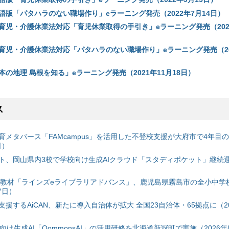
語版「パタハラのない職場作り」eラーニング発売（2022年7月14日）
育児・介護休業法対応「育児休業取得の手引き」eラーニング発売（2022
育児・介護休業法対応「パタハラのない職場作り」eラーニング発売（20
の地理 島根を知る」eラーニング発売（2021年11月18日）
ス
育メタバース「FAMcampus」を活用した不登校支援が大府市で4年目
日）
ト、岡山県内3校で学校向け生成AIクラウド「スタディポケット」継続運用
搭載教材「ラインズeライブラリアドバンス」、鹿児島県霧島市の全小中学
7日）
援するAiCAN、新たに導入自治体が拡大 全国23自治体・65拠点に（20
自治体向け生成AI「QommonsAI」の活用研修を北海道新冠町で実施（2026年