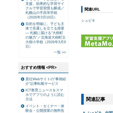
支援、効果的な学習サイ
クルで学習習慣も醸成／
関連URL
札幌山の手高等学校
（2026年3月10日）
シュビキ
目的を明確に、子ども主
体で見通しを立てる授業
— 札幌に届ける“大樹町
の魅力”／北海道大樹町立
大樹小学校（2026年3月9
日）
一覧 >>
おすすめ情報 <PR>
貴社Webサイトの“事例紹
介”記事転載サービス
ICT教育ニュースをスマ
ホでアプリのように読む
関連記事
方法
イベント・セミナー・体
験会・公開授業の無料告
シュビキ、中国