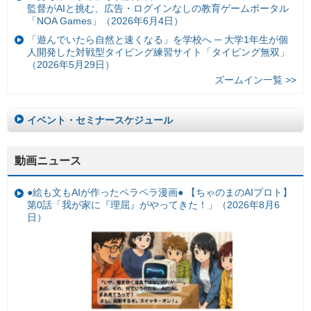
監督がAIと挑む、広告・ログインなしの教育ゲームポータル
「NOA Games」（2026年6月4日）
「遊んでいたら自然と速くなる」を学校へ ─ 大学1年生が個
人開発した対戦型タイピング練習サイト「タイピング無双」
（2026年5月29日）
ズームイン一覧 >>
イベント・セミナースケジュール
動画ニュース
●絵も文もAIが作ったペラペラ漫画● 【ちゃのまのAIプロト】
第0話「我が家に『理屈』がやってきた！」（2026年8月6
日）