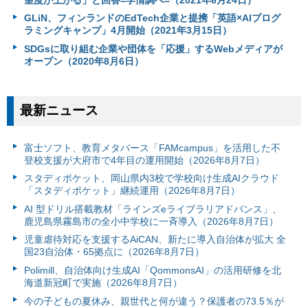
GLiN、フィンランドのEdTech企業と提携「英語×AIプログ
ラミングキャンプ」4月開始（2021年3月15日）
SDGsに取り組む企業や団体を「応援」するWebメディアが
オープン（2020年8月6日）
最新ニュース
富⼠ソフト、教育メタバース「FAMcampus」を活用した不
登校支援が大府市で4年目の運用開始（2026年8月7日）
スタディポケット、岡山県内3校で学校向け生成AIクラウド
「スタディポケット」継続運用（2026年8月7日）
AI 型ドリル搭載教材「ラインズeライブラリアドバンス」、
鹿児島県霧島市の全小中学校に一斉導入（2026年8月7日）
児童虐待対応を支援するAiCAN、新たに導入自治体が拡大 全
国23自治体・65拠点に（2026年8月7日）
Polimill、自治体向け生成AI「QommonsAI」の活用研修を北
海道新冠町で実施（2026年8月7日）
今の子どもの夏休み、親世代と何が違う？保護者の73.5％が