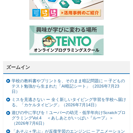
ズームイン
学校の教科書やプリントを、そのまま暗記問題に ─ 子どもの
テスト勉強から生まれた「AI暗記シート」（2026年7月23
日）
ミスを見逃さない ー 全く新しいタイピング学習を学校へ届け
る。「カケルタイピング」（2026年7月14日）
遊びの中に学びを！ユーバーの幼児・低学年向けScratchプロ
グラミングVol.4 ＜あしあとがいっぱい『ループ』＞
（2026年7月6日）
「あそぶ＋学ぶ」が反復学習のエンジンに ─ アニメーション