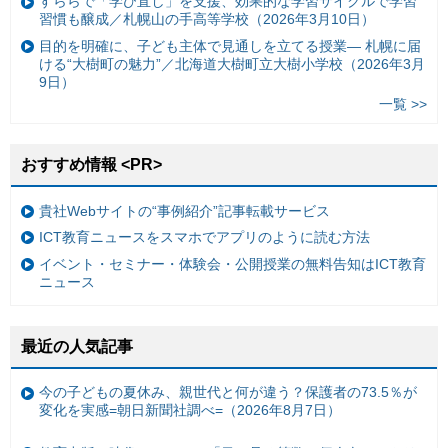
すららで「学び直し」を支援、効果的な学習サイクルで学習
習慣も醸成／札幌山の手高等学校（2026年3月10日）
目的を明確に、子ども主体で見通しを立てる授業— 札幌に届
ける“大樹町の魅力”／北海道大樹町立大樹小学校（2026年3月
9日）
一覧 >>
おすすめ情報 <PR>
貴社Webサイトの“事例紹介”記事転載サービス
ICT教育ニュースをスマホでアプリのように読む方法
イベント・セミナー・体験会・公開授業の無料告知はICT教育
ニュース
最近の人気記事
今の子どもの夏休み、親世代と何が違う？保護者の73.5％が
変化を実感=朝日新聞社調べ=（2026年8月7日）