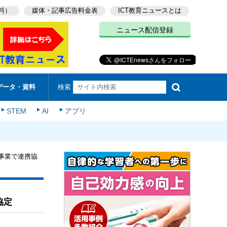
料）
媒体・記事広告料金表
ICT教育ニュースとは
ニュース配信登録
検索
データ・資料
STEM
AI
アプリ
事業で連携協
協定