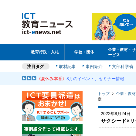
企業・教材・サ
教育行政・入札
学校・団体
ービス
注目タグ
取材記事
事例紹介
文部科学省
《夏休み本番》
8月のイベント、セミナー情報
トップ
企業・教材
定
2022年8月24日
サクシード×