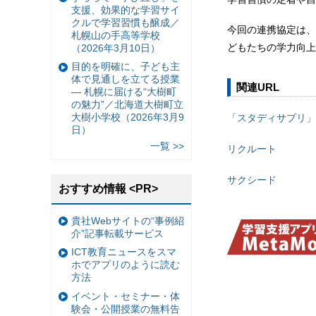
支援、効果的な学習サイ
クルで学習習慣も醸成／
今回の連携協定は、
札幌山の手高等学校
どもたちの学力向上
（2026年3月10日）
目的を明確に、子ども主
体で見通しを立てる授業
関連URL
— 札幌に届ける“大樹町
の魅力”／北海道大樹町立
大樹小学校（2026年3月9
「スタディサプリ」
日）
一覧 >>
リクルート
サクシード
おすすめ情報 <PR>
貴社Webサイトの“事例紹
介”記事転載サービス
ICT教育ニュースをスマ
ホでアプリのように読む
方法
イベント・セミナー・体
験会・公開授業の無料告