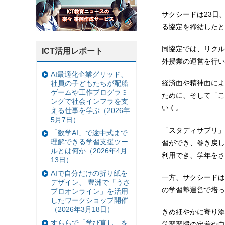
サクシードは23日
る協定を締結したと
同協定では、リクル
ICT活用レポート
外授業の運営を行い
AI最適化企業グリッド、
経済面や精神面によ
社員の子どもたちが配船
ゲームや工作プログラミ
ために、そして「こ
ングで社会インフラを支
いく。
える仕事を学ぶ（2026年
5月7日）
「スタディサプリ」
「数学AI」で途中式まで
理解できる学習支援ツー
習ができ、巻き戻し
ルとは何か（2026年4月
利用でき、学年をさ
13日）
AIで自分だけの折り紙を
一方、サクシードは
デザイン、 豊洲で「うさ
の学習塾運営で培っ
プロオンライン」を活用
したワークショップ開催
（2026年3月18日）
きめ細やかに寄り添
すららで「学び直し」を
学習習慣の定着や自