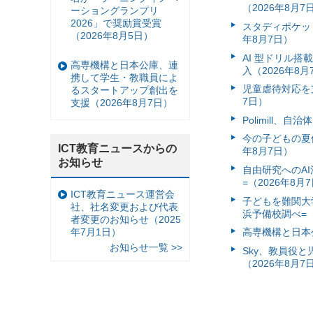
（2026年8月7
ーショングランプリ
2026」で奨励賞受賞
スタディポケッ
（2026年8月5日）
年8月7日）
AI 型ドリル
高専機構と日本公庫、連
入（2026年8月
携して学生・教職員によ
児童虐待対応を支
るスタートアップ創出を
7日）
支援（2026年8月7日）
Polimill、
今の子どもの夏休
ICT教育ニュースからの
年8月7日）
お知らせ
自由研究へのA
=（2026年8月
ICT教育ニュース運営会
子どもを難関大
社、社名変更および代表
浜予備校調べ=（
者変更のお知らせ（2025
年7月1日）
高専機構と日本
お知らせ一覧 >>
Sky、教員役
（2026年8月7