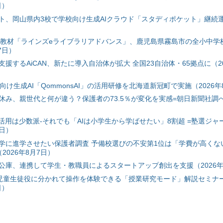
日）
ト、岡山県内3校で学校向け生成AIクラウド「スタディポケット」継続運用
搭載教材「ラインズeライブラリアドバンス」、鹿児島県霧島市の全小中学
7日）
援するAiCAN、新たに導入自治体が拡大 全国23自治体・65拠点に（20
自治体向け生成AI「QommonsAI」の活用研修を北海道新冠町で実施（2026年
み、親世代と何が違う？保護者の73.5％が変化を実感=朝日新聞社調べ=
I活用は少数派-それでも「AIは小学生から学ばせたい」8割超 =塾選ジャ
7日）
学に進学させたい保護者調査 予備校選びの不安第1位は「学費が高くな
2026年8月7日）
公庫、連携して学生・教職員によるスタートアップ創出を支援（2026年
と児童生徒役に分かれて操作を体験できる「授業研究モード」解説セミナー
日）