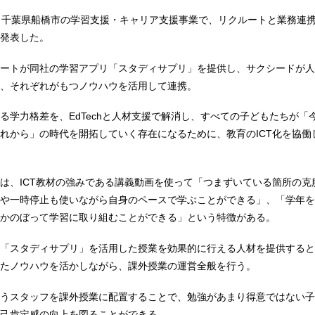
、千葉県船橋市の学習支援・キャリア支援事業で、リクルートと業務連
発表した。
ートが同社の学習アプリ「スタディサプリ」を提供し、サクシードが人
、それぞれがもつノウハウを活用して連携。
る学力格差を、EdTechと人材支援で解消し、すべての子どもたちが「
れから」の時代を開拓していく存在になるために、教育のICT化を協働
は、ICT教材の強みである講義動画を使って「つまずいている箇所の克
や一時停止も使いながら自身のペースで学ぶことができる」、「学年を
かのぼって学習に取り組むことができる」という特徴がある。
「スタディサプリ」を活用した授業を効果的に行える人材を提供すると
たノウハウを活かしながら、課外授業の運営全般を行う。
うスタッフを課外授業に配置することで、勉強があまり得意ではない子
己肯定感の向上を図ることができる。