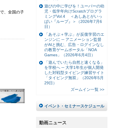
遊びの中に学びを！ユーバーの幼
児・低学年向けScratchプログラ
で、全国の子
ミングVol.4 ＜あしあとがいっ
ぱい『ループ』＞（2026年7月6
日）
「あそぶ＋学ぶ」が反復学習のエ
ンジンに ─ アニメーション監督
がAIと挑む、広告・ログインなし
の教育ゲームポータル「NOA
Games」（2026年6月4日）
「遊んでいたら自然と速くなる」
を学校へ ─ 大学1年生が個人開発
した対戦型タイピング練習サイト
「タイピング無双」（2026年5月
29日）
ズームイン一覧 >>
イベント・セミナースケジュール
動画ニュース