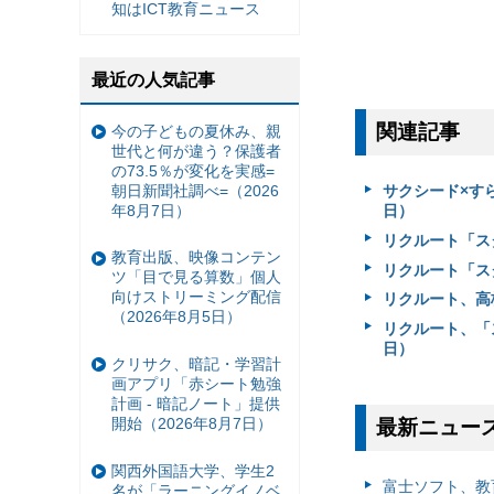
知はICT教育ニュース
最近の人気記事
関連記事
今の子どもの夏休み、親
世代と何が違う？保護者
の73.5％が変化を実感=
朝日新聞社調べ=（2026
サクシード×す
年8月7日）
日）
リクルート「ス
教育出版、映像コンテン
リクルート「ス
ツ「目で見る算数」個人
向けストリーミング配信
リクルート、高校
（2026年8月5日）
リクルート、「
日）
クリサク、暗記・学習計
画アプリ「赤シート勉強
計画 - 暗記ノート」提供
開始（2026年8月7日）
最新ニュー
関西外国語大学、学生2
富⼠ソフト、教
名が「ラーニングイノベ