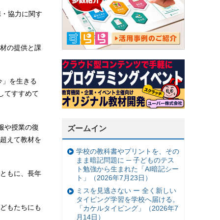
携・協力に関す
材の提供と課
今」を生きる
してすすめて
服や授業の復
ズームイン
超えて教材を
学校の教科書やプリントを、その
まま暗記問題に ─ 子どものテス
ト勉強から生まれた「AI暗記シー
ともに、長年
ト」（2026年7月23日）
ミスを見逃さない ー 全く新しい
タイピング学習を学校へ届ける。
どもたちにも
「カケルタイピング」（2026年7
月14日）