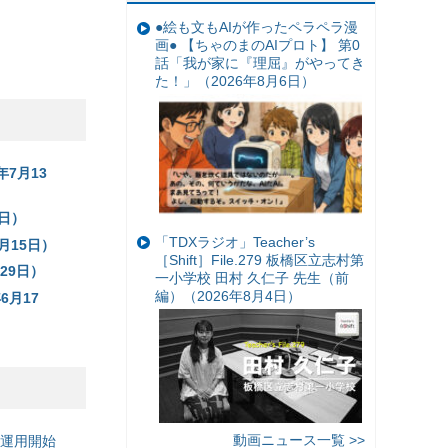
●絵も文もAIが作ったペラペラ漫
画● 【ちゃのまのAIプロト】 第0
話「我が家に『理屈』がやってき
た！」（2026年8月6日）
7月13
日）
「TDXラジオ」Teacher’s
月15日）
［Shift］File.279 板橋区立志村第
29日）
一小学校 田村 久仁子 先生（前
編）（2026年8月4日）
月17
動画ニュース一覧 >>
の運用開始