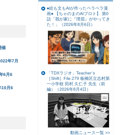
●絵も文もAIが作ったペラペラ漫
画● 【ちゃのまのAIプロト】 第0
話「我が家に『理屈』がやってき
た！」（2026年8月6日）
開催
22年7月
「TDXラジオ」Teacher’s
年6月6
［Shift］File.279 板橋区立志村第
一小学校 田村 久仁子 先生（前
10月6
編）（2026年8月4日）
）
動画ニュース一覧 >>