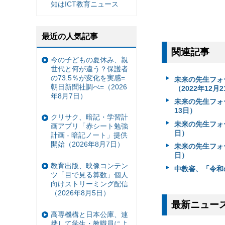
知はICT教育ニュース
最近の人気記事
関連記事
今の子どもの夏休み、親
世代と何が違う？保護者
の73.5％が変化を実感=
未来の先生フォ
朝日新聞社調べ=（2026
（2022年12月
年8月7日）
未来の先生フォ
13日）
クリサク、暗記・学習計
未来の先生フォ
画アプリ「赤シート勉強
日）
計画 - 暗記ノート」提供
開始（2026年8月7日）
未来の先生フォー
日）
教育出版、映像コンテン
中教審、「令和の
ツ「目で見る算数」個人
向けストリーミング配信
（2026年8月5日）
最新ニュー
高専機構と日本公庫、連
携して学生・教職員によ