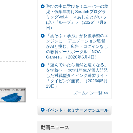
遊びの中に学びを！ユーバーの幼
児・低学年向けScratchプログラ
ミングVol.4 ＜あしあとがいっ
ぱい『ループ』＞（2026年7月6
日）
「あそぶ＋学ぶ」が反復学習のエ
ンジンに ─ アニメーション監督
がAIと挑む、広告・ログインなし
の教育ゲームポータル「NOA
Games」（2026年6月4日）
「遊んでいたら自然と速くなる」
を学校へ ─ 大学1年生が個人開発
した対戦型タイピング練習サイト
「タイピング無双」（2026年5月
29日）
ズームイン一覧 >>
イベント・セミナースケジュール
動画ニュース