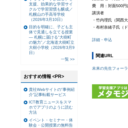
支援、効果的な学習サイ
費 用：対面500
クルで学習習慣も醸成／
講演者
札幌山の手高等学校
（2026年3月10日）
・竹内理氏（関西大
目的を明確に、子ども主
・布村奈緒子氏（ド
体で見通しを立てる授業
— 札幌に届ける“大樹町
詳細・申込
の魅力”／北海道大樹町立
大樹小学校（2026年3月9
日）
関連URL
一覧 >>
未来の先生フォーラ
おすすめ情報 <PR>
貴社Webサイトの“事例紹
介”記事転載サービス
ICT教育ニュースをスマ
ホでアプリのように読む
方法
イベント・セミナー・体
験会・公開授業の無料告