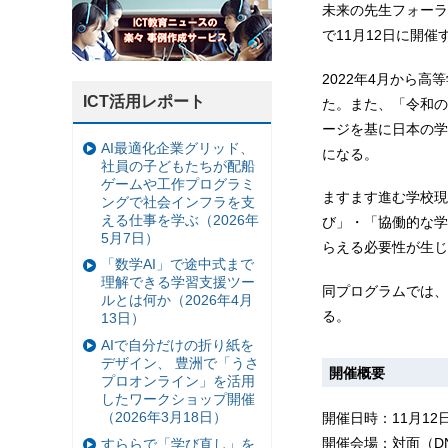
未来の先生フォーラ
で11月12日に開催
2022年4月から
ICT活用レポート
た。また、「令和の
ージを基に日本の学
AI最適化企業グリッド、
になる。
社員の子どもたちが配船
ゲームや工作プログラミ
ますます進む学校現
ングで社会インフラを支
える仕事を学ぶ（2026年
び」・「協働的な学
5月7日）
らえる必要性が生じ
「数学AI」で途中式まで
理解できる学習支援ツー
同プログラムでは、
ルとは何か（2026年4月
る。
13日）
AIで自分だけの折り紙を
デザイン、 豊洲で「うさ
開催概要
プロオンライン」を活用
したワークショップ開催
（2026年3月18日）
開催日時：11月12日（
開催会場：対面（DN
すららで「学び直し」を