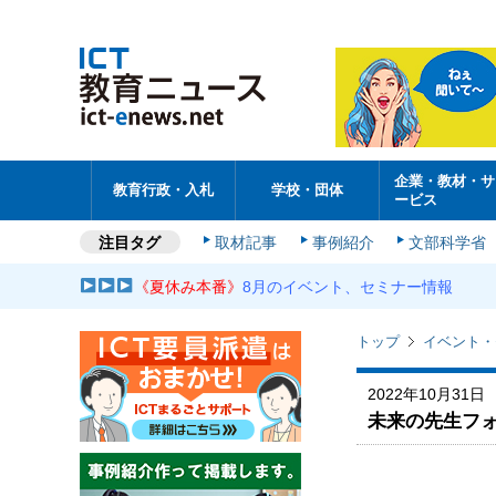
企業・教材・サ
教育行政・入札
学校・団体
ービス
注目タグ
取材記事
事例紹介
文部科学省
《夏休み本番》
8月のイベント、セミナー情報
トップ
イベント・
2022年10月31日
未来の先生フォ