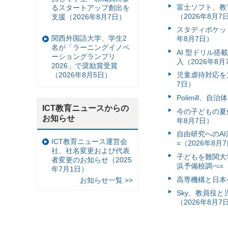
富⼠ソフト、教
るスタートアップ創出を
（2026年8月7
支援（2026年8月7日）
スタディポケッ
関西外国語大学、学生2
年8月7日）
名が「ラーニングイノベ
AI 型ドリル
ーショングランプリ
入（2026年8月
2026」で奨励賞受賞
（2026年8月5日）
児童虐待対応を支
7日）
Polimill、
ICT教育ニュースからの
今の子どもの夏休
お知らせ
年8月7日）
自由研究へのA
ICT教育ニュース運営会
=（2026年8月
社、社名変更および代表
子どもを難関大
者変更のお知らせ（2025
浜予備校調べ=（
年7月1日）
高専機構と日本
お知らせ一覧 >>
Sky、教員役
（2026年8月7