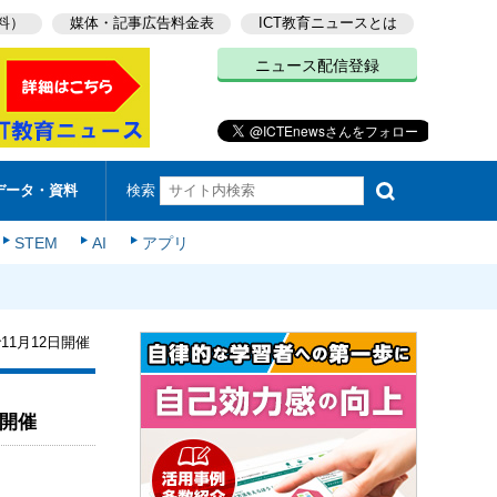
料）
媒体・記事広告料金表
ICT教育ニュースとは
ニュース配信登録
検索
データ・資料
STEM
AI
アプリ
1月12日開催
日開催