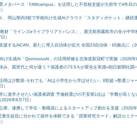
育メタバース「FAMcampus」を活用した不登校支援が大府市で4年目
日）
ト、岡山県内3校で学校向け生成AIクラウド「スタディポケット」継続運用
搭載教材「ラインズeライブラリアドバンス」、鹿児島県霧島市の全小中学
7日）
援するAiCAN、新たに導入自治体が拡大 全国23自治体・65拠点に（20
自治体向け生成AI「QommonsAI」の活用研修を北海道新冠町で実施（2026年
み、親世代と何が違う？保護者の73.5％が変化を実感=朝日新聞社調べ=
I活用は少数派-それでも「AIは小学生から学ばせたい」8割超 =塾選ジャ
7日）
学に進学させたい保護者調査 予備校選びの不安第1位は「学費が高くな
2026年8月7日）
公庫、連携して学生・教職員によるスタートアップ創出を支援（2026年
と児童生徒役に分かれて操作を体験できる「授業研究モード」解説セミナー
日）