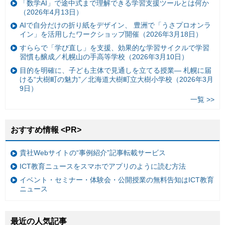
「数学AI」で途中式まで理解できる学習支援ツールとは何か
（2026年4月13日）
AIで自分だけの折り紙をデザイン、 豊洲で「うさプロオンラ
イン」を活用したワークショップ開催（2026年3月18日）
すららで「学び直し」を支援、効果的な学習サイクルで学習
習慣も醸成／札幌山の手高等学校（2026年3月10日）
目的を明確に、子ども主体で見通しを立てる授業— 札幌に届
ける“大樹町の魅力”／北海道大樹町立大樹小学校（2026年3月
9日）
一覧 >>
おすすめ情報 <PR>
貴社Webサイトの“事例紹介”記事転載サービス
ICT教育ニュースをスマホでアプリのように読む方法
イベント・セミナー・体験会・公開授業の無料告知はICT教育
ニュース
最近の人気記事