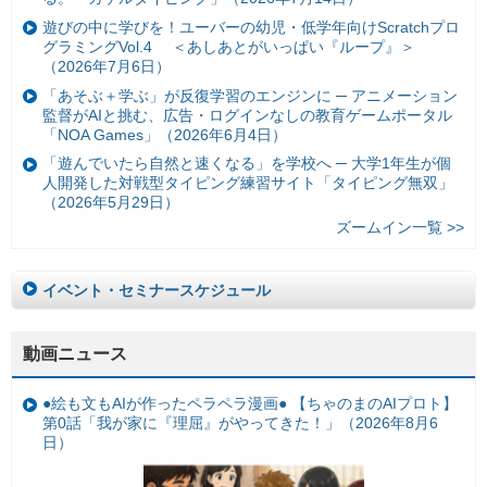
遊びの中に学びを！ユーバーの幼児・低学年向けScratchプロ
グラミングVol.4 ＜あしあとがいっぱい『ループ』＞
（2026年7月6日）
「あそぶ＋学ぶ」が反復学習のエンジンに ─ アニメーション
監督がAIと挑む、広告・ログインなしの教育ゲームポータル
「NOA Games」（2026年6月4日）
「遊んでいたら自然と速くなる」を学校へ ─ 大学1年生が個
人開発した対戦型タイピング練習サイト「タイピング無双」
（2026年5月29日）
ズームイン一覧 >>
イベント・セミナースケジュール
動画ニュース
●絵も文もAIが作ったペラペラ漫画● 【ちゃのまのAIプロト】
第0話「我が家に『理屈』がやってきた！」（2026年8月6
日）