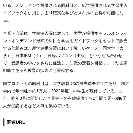
いる。オンラインで提供される同科目と、紙で提供される学習用ガ
イドブックを併用し、より確実な学びとスキルの習得が可能にな
る。
企業・自治体・学校法人等に対して、大学が提供するフルオンライ
ン・オンデマンド形式の科目と学習用ガイドブックをセットで販売
する仕組みは、産学連携分野において珍しいケース。同大学（大
学）、日本IBM（IT）、日経パソコン（出版）という組み合わせ
で、受講者の学びをさらに促進し、知識の定着を目指す。また国家
戦略であるAI教育の拡大にも貢献する。
同プログラムの同科目は、大学教育DXの最先端モデルであり、同大
学内で年間延べ約1万人（2022年度）の学生が履修している。ま
た、昨年8月に開始した企業等への有償提供でも1年間で延べ約6千
人が受講するなど人気を集めている。
関連URL