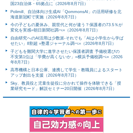
国23自治体・65拠点に（2026年8月7日）
Polimill、自治体向け生成AI「QommonsAI」の活用研修を北
海道新冠町で実施（2026年8月7日）
今の子どもの夏休み、親世代と何が違う？保護者の73.5％が
変化を実感=朝日新聞社調べ=（2026年8月7日）
自由研究へのAI活用は少数派-それでも「AIは小学生から学ば
せたい」8割超 =塾選ジャーナル調べ=（2026年8月7日）
子どもを難関大学に進学させたい保護者調査 予備校選びの
不安第1位は「学費が高くないか」=横浜予備校調べ=（2026
年8月7日）
高専機構と日本公庫、連携して学生・教職員によるスタート
アップ創出を支援（2026年8月7日）
Sky、教員役と児童生徒役に分かれて操作を体験できる「授
業研究モード」解説セミナー20日開催（2026年8月7日）