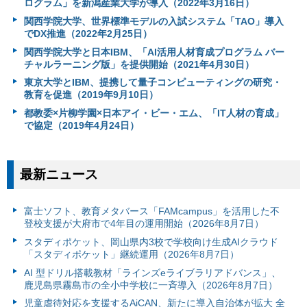
ログラム」を新潟産業大学が導入（2022年3月16日）
関西学院大学、世界標準モデルの入試システム「TAO」導入
でDX推進（2022年2月25日）
関西学院大学と日本IBM、「AI活用人材育成プログラム バー
チャルラーニング版」を提供開始（2021年4月30日）
東京大学とIBM、提携して量子コンピューティングの研究・
教育を促進（2019年9月10日）
都教委×片柳学園×日本アイ・ビー・エム、「IT人材の育成」
で協定（2019年4月24日）
最新ニュース
富⼠ソフト、教育メタバース「FAMcampus」を活用した不
登校支援が大府市で4年目の運用開始（2026年8月7日）
スタディポケット、岡山県内3校で学校向け生成AIクラウド
「スタディポケット」継続運用（2026年8月7日）
AI 型ドリル搭載教材「ラインズeライブラリアドバンス」、
鹿児島県霧島市の全小中学校に一斉導入（2026年8月7日）
児童虐待対応を支援するAiCAN、新たに導入自治体が拡大 全