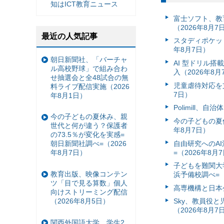
知はICT教育ニュース
富⼠ソフト、教
（2026年8月7
最近の人気記事
スタディポケッ
年8月7日）
朝日新聞社、「バーチャ
AI 型ドリル
ル高校野球」で組み合わ
入（2026年8月
せ抽選会と全48試合の無
児童虐待対応を支
料ライブ配信実施（2026
7日）
年8月1日）
Polimill、
今の子どもの夏休み、親
今の子どもの夏休
世代と何が違う？保護者
年8月7日）
の73.5％が変化を実感=
自由研究へのA
朝日新聞社調べ=（2026
=（2026年8月
年8月7日）
子どもを難関大
教育出版、映像コンテン
浜予備校調べ=（
ツ「目で見る算数」個人
高専機構と日本
向けストリーミング配信
（2026年8月5日）
Sky、教員役
（2026年8月7
関西外国語大学、学生2