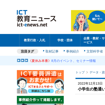
企業・教材・サ
教育行政・入札
学校・団体
ービス
注目タグ
取材記事
事例紹介
文部科学省
《夏休み本番》
8月のイベント、セミナー情報
トップ
データ・資
2022年12月13日
小学生の塾通い