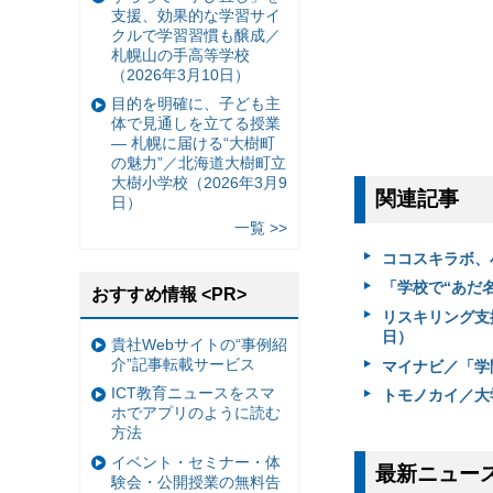
支援、効果的な学習サイ
クルで学習習慣も醸成／
札幌山の手高等学校
（2026年3月10日）
目的を明確に、子ども主
体で見通しを立てる授業
— 札幌に届ける“大樹町
の魅力”／北海道大樹町立
大樹小学校（2026年3月9
関連記事
日）
一覧 >>
ココスキラボ、
「学校で“あだ名
おすすめ情報 <PR>
リスキリング支援
日）
貴社Webサイトの“事例紹
介”記事転載サービス
マイナビ／「学
ICT教育ニュースをスマ
トモノカイ／大
ホでアプリのように読む
方法
イベント・セミナー・体
最新ニュー
験会・公開授業の無料告