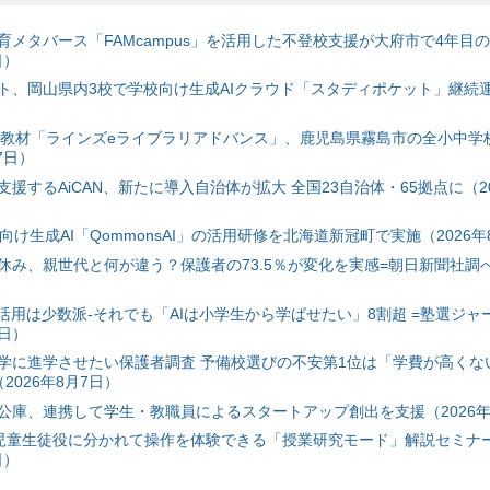
育メタバース「FAMcampus」を活用した不登校支援が大府市で4年目
日）
ト、岡山県内3校で学校向け生成AIクラウド「スタディポケット」継続運用
搭載教材「ラインズeライブラリアドバンス」、鹿児島県霧島市の全小中学
7日）
援するAiCAN、新たに導入自治体が拡大 全国23自治体・65拠点に（20
自治体向け生成AI「QommonsAI」の活用研修を北海道新冠町で実施（2026年
み、親世代と何が違う？保護者の73.5％が変化を実感=朝日新聞社調べ=
I活用は少数派-それでも「AIは小学生から学ばせたい」8割超 =塾選ジャ
7日）
学に進学させたい保護者調査 予備校選びの不安第1位は「学費が高くな
2026年8月7日）
公庫、連携して学生・教職員によるスタートアップ創出を支援（2026年
と児童生徒役に分かれて操作を体験できる「授業研究モード」解説セミナー
日）