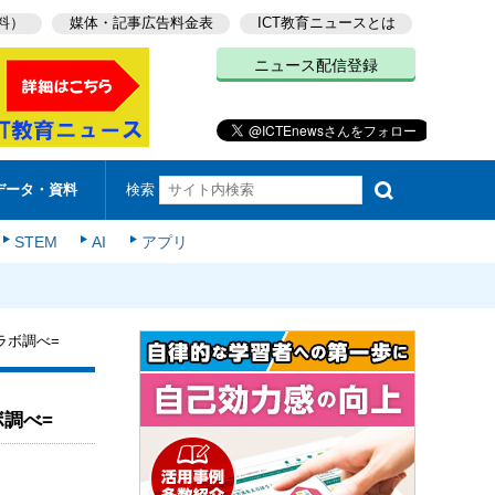
料）
媒体・記事広告料金表
ICT教育ニュースとは
ニュース配信登録
検索
データ・資料
STEM
AI
アプリ
ラボ調べ=
調べ=