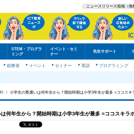
ニュースリリース投稿（無
STEM・プログラ
イベント・セミ
先生サポート
ミング
ナー
総務省
イベント
セミナー
英語
プログラミング
料
小学生の塾通いは何年生から？開始時期は小学3年生が最多 =ココスキ
は何年生から？開始時期は小学3年生が最多 =ココスキラボ