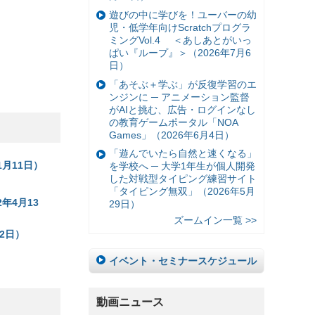
遊びの中に学びを！ユーバーの幼
児・低学年向けScratchプログラ
ミングVol.4 ＜あしあとがいっ
ぱい『ループ』＞（2026年7月6
日）
「あそぶ＋学ぶ」が反復学習のエ
ンジンに ─ アニメーション監督
がAIと挑む、広告・ログインなし
の教育ゲームポータル「NOA
Games」（2026年6月4日）
「遊んでいたら自然と速くなる」
月11日）
を学校へ ─ 大学1年生が個人開発
した対戦型タイピング練習サイト
「タイピング無双」（2026年5月
年4月13
29日）
ズームイン一覧 >>
2日）
イベント・セミナースケジュール
動画ニュース