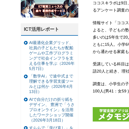
ココスキラボは9日
るアンケート調査の
情報サイト「ココス
ICT活用レポート
よると、子どもの塾
多いのは5年生で20
AI最適化企業グリッド、
ともに15人。小学
社員の子どもたちが配船
から通わせる家庭も
ゲームや工作プログラミ
ングで社会インフラを支
える仕事を学ぶ（2026年
受講している科目は
5月7日）
語20人と続き、理
「数学AI」で途中式まで
理解できる学習支援ツー
調査は、小学生の子
ルとは何か（2026年4月
100人(男41：女59
13日）
AIで自分だけの折り紙を
デザイン、 豊洲で「うさ
プロオンライン」を活用
したワークショップ開催
（2026年3月18日）
すららで「学び直し」を