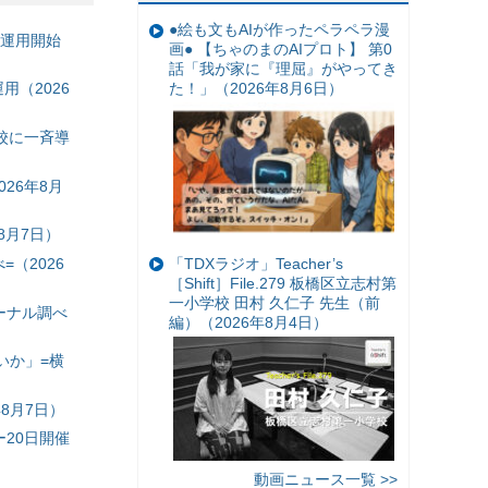
●絵も文もAIが作ったペラペラ漫
の運用開始
画● 【ちゃのまのAIプロト】 第0
話「我が家に『理屈』がやってき
た！」（2026年8月6日）
（2026
校に一斉導
26年8月
8月7日）
（2026
「TDXラジオ」Teacher’s
［Shift］File.279 板橋区立志村第
一小学校 田村 久仁子 先生（前
ーナル調べ
編）（2026年8月4日）
いか」=横
8月7日）
20日開催
動画ニュース一覧 >>