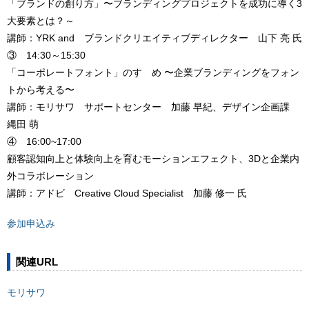
「ブランドの創り方」〜ブランディングプロジェクトを成功に導く3
大要素とは？～
講師：YRK and ブランドクリエイティブディレクター 山下 亮 氏
③ 14:30～15:30
「コーポレートフォント」のすゝめ 〜企業ブランディングをフォン
トから考える〜
講師：モリサワ サポートセンター 加藤 早紀、デザイン企画課
縄田 萌
④ 16:00~17:00
顧客認知向上と体験向上を育むモーションエフェクト、3Dと企業内
外コラボレーション
講師：アドビ Creative Cloud Specialist 加藤 修一 氏
参加申込み
関連URL
モリサワ