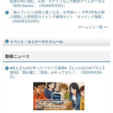
監督がAIと挑む、広告・ログインなしの教育ゲームポータル
「NOA Games」（2026年6月4日）
「遊んでいたら自然と速くなる」を学校へ ─ 大学1年生が個
人開発した対戦型タイピング練習サイト「タイピング無双」
（2026年5月29日）
ズームイン一覧 >>
イベント・セミナースケジュール
動画ニュース
●絵も文もAIが作ったペラペラ漫画● 【ちゃのまのAIプロト】
第0話「我が家に『理屈』がやってきた！」（2026年8月6
日）