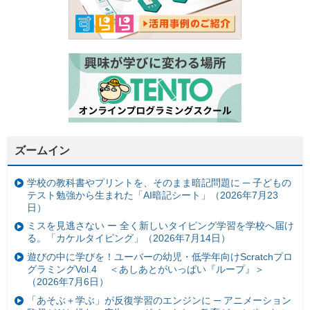
ズームイン
学校の教科書やプリントを、そのまま暗記問題に ─ 子どもの
テスト勉強から生まれた「AI暗記シート」（2026年7月23
日）
ミスを見逃さない ー 全く新しいタイピング学習を学校へ届け
る。「カケルタイピング」（2026年7月14日）
遊びの中に学びを！ユーバーの幼児・低学年向けScratchプロ
グラミングVol.4 ＜あしあとがいっぱい『ループ』＞
（2026年7月6日）
「あそぶ＋学ぶ」が反復学習のエンジンに ─ アニメーション